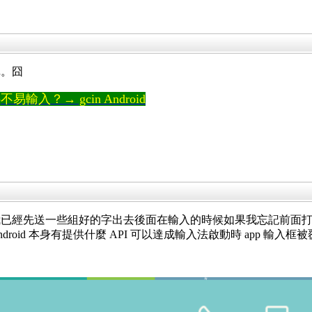
輯。囧
輸入？→ gcin Android
已經先送一些組好的字出去後面在輸入的時候如果我忘記前面打
oid 本身有提供什麼 API 可以達成輸入法啟動時 app 輸入框被