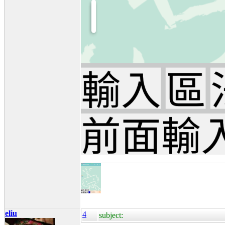
eliu
4
subject: