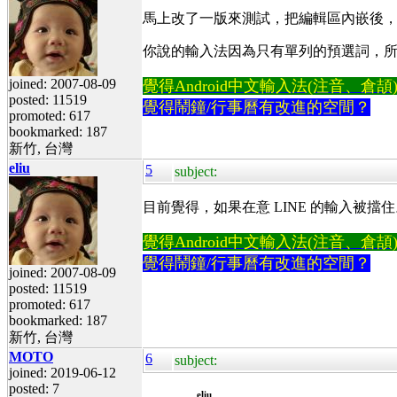
馬上改了一版來測試，把編輯區內嵌後
你說的輸入法因為只有單列的預選詞，
joined: 2007-08-09
覺得Android中文輸入法(注音、倉頡)不易
posted: 11519
覺得鬧鐘/行事曆有改進的空間？
promoted: 617
bookmarked: 187
新竹, 台灣
eliu
5
subject:
目前覺得，如果在意 LINE 的輸入被
覺得Android中文輸入法(注音、倉頡)不易
覺得鬧鐘/行事曆有改進的空間？
joined: 2007-08-09
posted: 11519
promoted: 617
bookmarked: 187
新竹, 台灣
MOTO
6
subject:
joined: 2019-06-12
posted: 7
eliu