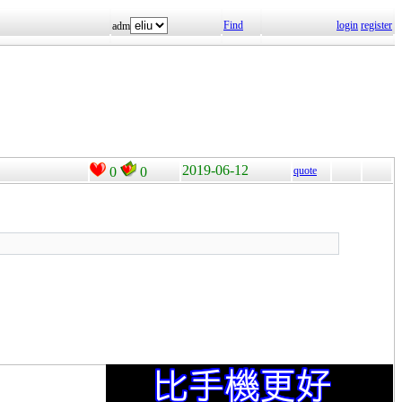
Find
login
register
adm
2019-06-12
0
0
quote