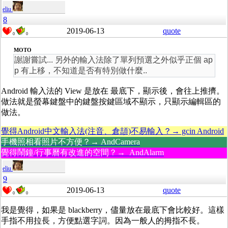
eliu
8
2019-06-13
quote
0
0
MOTO
謝謝嘗試... 另外的輸入法除了單列預選之外似乎正個 ap
p 有上移，不知道是否有特別做什麼..
Android 輸入法的 View 是放在 最底下，顯示後，會往上推擠。
做法就是螢幕鍵盤中的鍵盤按鍵區域不顯示，只顯示編輯區的
做法。
覺得Android中文輸入法(注音、倉頡)不易輸入？→ gcin Android
手機照相看照片不方便？→ AndCamera
覺得鬧鐘/行事曆有改進的空間？→ AndAlarm
eliu
9
2019-06-13
quote
0
0
我是覺得，如果是 blackberry，儘量放在最底下會比較好。這樣
手指不用拉長，方便點選字詞。因為一般人的拇指不長。