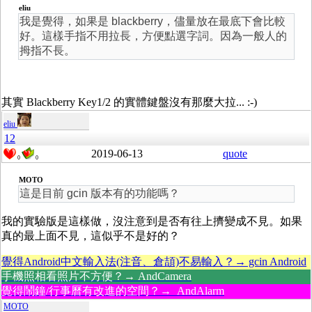
eliu
我是覺得，如果是 blackberry，儘量放在最底下會比較
好。這樣手指不用拉長，方便點選字詞。因為一般人的
拇指不長。
其實 Blackberry Key1/2 的實體鍵盤沒有那麼大拉... :-)
eliu
12
2019-06-13
quote
0
0
MOTO
這是目前 gcin 版本有的功能嗎？
我的實驗版是這樣做，沒注意到是否有往上擠變成不見。如果
真的最上面不見，這似乎不是好的？
覺得Android中文輸入法(注音、倉頡)不易輸入？→ gcin Android
手機照相看照片不方便？→ AndCamera
覺得鬧鐘/行事曆有改進的空間？→ AndAlarm
MOTO