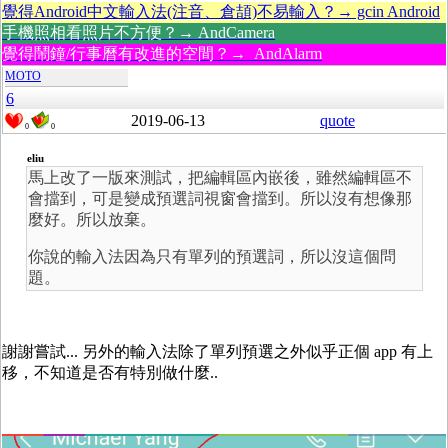
覺得Android中文輸入法(注音、倉頡)不易輸入？→ gcin Android
手機照相看照片不方便？→ AndCamera
覺得鬧鐘/行事曆有改進的空間？→ AndAlarm
MOTO
6
2019-06-13
quote
0
0
eliu
馬上改了一版來測試，把編輯區內嵌後，雖然編輯區不
會擋到，可是變成預選詞視窗會擋到。所以沒有想像那
麼好。所以放棄。
你說的輸入法因為只有單列的預選詞，所以沒這個問
題。
謝謝嘗試... 另外的輸入法除了單列預選之外似乎正個 app 有上
移，不知道是否有特別做什麼..