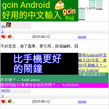
edited: 2
eliu
2
2019-06-12
quote
0
0
不好意思，做了蠢事。要引用，按成編輯。囧
覺得Android中文
輸入法(注音、倉
頡)不易輸入？→
gcin Android
手機照相看照片
不方便？→ AndCamera
覺得鬧鐘/行事曆有改進的空間？→ AndAlarm
MOTO
3
2019-06-12
quote
0
0