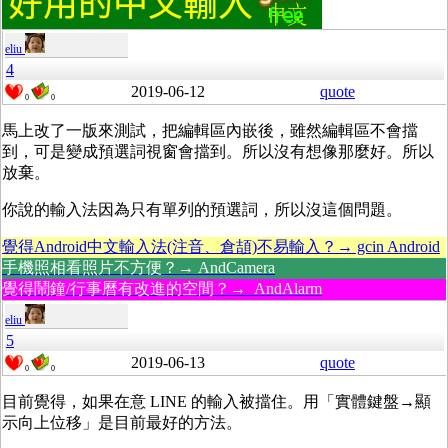
eliu
4
2019-06-12
quote
0
0
馬上改了一版來測試，把編輯區內嵌後，雖然編輯區不會擋
到，可是變成預選詞視窗會擋到。所以沒有想像那麼好。所以
放棄。
你說的輸入法因為只有單列的預選詞，所以沒這個問題。
覺得Android中文輸入法(注音、倉頡)不易輸入？→ gcin Android
手機照相看照片不方便？→ AndCamera
覺得鬧鐘/行事曆有改進的空間？→ AndAlarm
eliu
5
2019-06-13
quote
0
0
目前覺得，如果在意 LINE 的輸入被擋住。用「實體鍵盤→顯
示向上位移」是目前最好的方法。