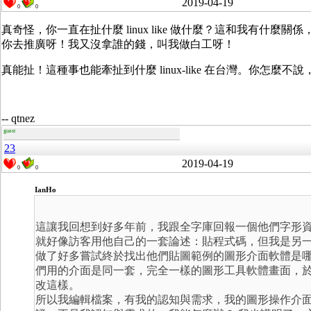
2019-04-19
0
0
真奇怪，你一直在扯什麼 linux like 做什麼？這和我有什麼關係
你去推廣呀！我又沒拿誰的錢，叫我做白工呀！
真能扯！這種事也能牽扯到什麼 linux-like 在台灣。你怎
-- qtnez
guest
23
2019-04-19
0
0
IanHo
這讓我回想到好多年前，我跟全字庫回報一個他們字形
就好像訪客用他自己的一套論述：貼程式碼，但我是另
做了好多嘗試終於找出他們貼圖範例的圖形介面軟體是
們用的介面是同一套，完全一樣的圖形工具軟體畫面，
改這樣。
所以我編輯檔案，有我的認知與需求，我的圖形操作介