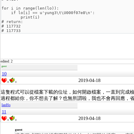
for i in range(len(lo)):
    if lo[i] == u'yung3\t\U000f07e8\n':
        print(i)
# return:
# 117732
# 117733
edited: 2
guest
10
2019-04-18
0
0
這隻程式可以從檔案下載的位址，如何開啟檔案，一直到完成檢查
過程都給你，你不想去了解？也無所謂啦，我也不會再回應，
IanHo
11
2019-04-18
0
0
guest