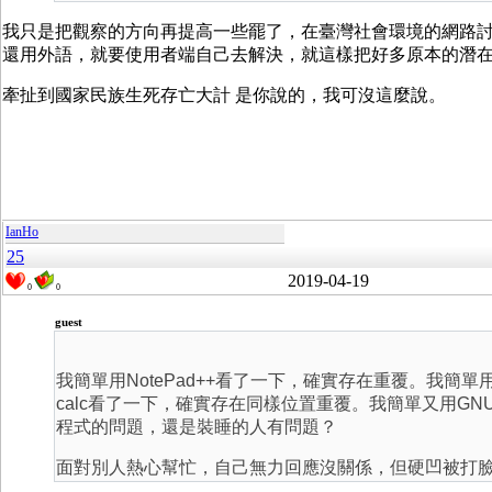
我只是把觀察的方向再提高一些罷了，在臺灣社會環境的網路討論區，就
還用外語，就要使用者端自己去解決，就這樣把好多原本的潛
牽扯到國家民族生死存亡大計 是你說的，我可沒這麼說。
IanHo
25
2019-04-19
0
0
guest
我簡單用NotePad++看了一下，確實存在重覆。我簡單
calc看了一下，確實存在同樣位置重覆。我簡單又用G
程式的問題，還是裝睡的人有問題？
面對別人熱心幫忙，自己無力回應沒關係，但硬凹被打