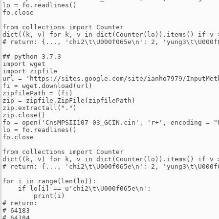
lo = fo.readlines()
fo.close
from collections import Counter
dict((k, v) for k, v in dict(Counter(lo)).items() if v 
# return: {..., 'chi2\t\U000f065e\n': 2, 'yung3\t\U000f
## python 3.7.3
import wget
import zipfile
url = 'https://sites.google.com/site/ianho7979/InputMet
fi = wget.download(url)
zipfilePath = (fi)
zip = zipfile.ZipFile(zipfilePath)
zip.extractall(".")
zip.close()
fo = open('CnsMPSII107-03_GCIN.cin', 'r+', encoding = "
lo = fo.readlines()
fo.close
from collections import Counter
dict((k, v) for k, v in dict(Counter(lo)).items() if v 
# return: {..., 'chi2\t\U000f065e\n': 2, 'yung3\t\U000f
for i in range(len(lo)):
    if lo[i] == u'chi2\t\U000f065e\n':
        print(i)
# return:
# 64183
# 64184