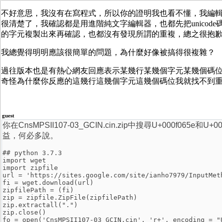
不好意思，我沒有在寫程式，所以你的證明我也看不懂，我編
很清楚了，我確認都是用進階純文字編輯器，也都先把unico
的字元複製出來再確認，也都沒有發現所謂的重複，總之很抱
我總覺得明明應該很簡單的問題，為什麼好像被搞得很複雜？
過往版本也是有熱心網友回應表示某幾行某幾個字元某幾個碼
奇怪為什麼你反應的這幾行這幾個字元這幾個碼位我就找不到
guest
你在CnsMPSII107-03_GCIN.cin.zip中搜尋U+000f
益，何必多說。
## python 3.7.3
import wget
import zipfile
url = 'https://sites.google.com/site/ianho7979/InputMet
fi = wget.download(url)
zipfilePath = (fi)
zip = zipfile.ZipFile(zipfilePath)
zip.extractall(".")
zip.close()
fo = open('CnsMPSII107-03_GCIN.cin', 'r+', encoding = "