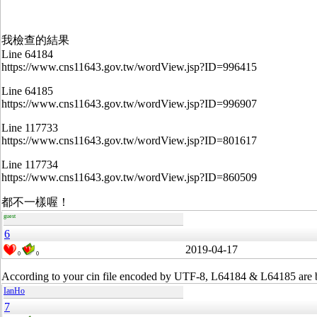
我檢查的結果
Line 64184
https://www.cns11643.gov.tw/wordView.jsp?ID=996415
Line 64185
https://www.cns11643.gov.tw/wordView.jsp?ID=996907
Line 117733
https://www.cns11643.gov.tw/wordView.jsp?ID=801617
Line 117734
https://www.cns11643.gov.tw/wordView.jsp?ID=860509
都不一樣喔！
guest
6
2019-04-17
0
0
According to your cin file encoded by UTF-8, L64184 & L64185 are b
IanHo
7