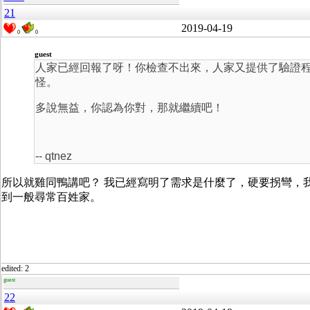
21
2019-04-19
0
0
guest
人家已經回報了呀！你檢查不出來，人家又提供了驗證
怪。
多說無益，你認為你對，那就繼續吧！
-- qtnez
所以就雞同鴨講吧？ 我已經寫明了需求是什麼了，硬要拐彎，我也沒辦
到一般尋常百姓家。
edited: 2
guest
22