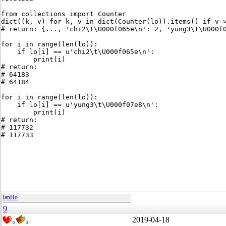
from collections import Counter
dict((k, v) for k, v in dict(Counter(lo)).items() if v 
# return: {..., 'chi2\t\U000f065e\n': 2, 'yung3\t\U000f
for i in range(len(lo)):
    if lo[i] == u'chi2\t\U000f065e\n':
        print(i)
# return:
# 64183
# 64184
for i in range(len(lo)):
    if lo[i] == u'yung3\t\U000f07e8\n':
        print(i)
# return:
# 117732
# 117733
IanHo
9
2019-04-18
0
0