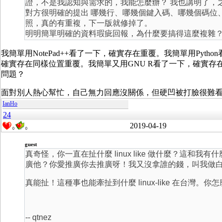
證，不是我認知與需求的，我能怎麼辦？ 我也講明了，
對方很明確的提出 哪幾行、哪幾個鍵入碼、哪幾個碼位
照，真的有重複，下一版就修掉了。
明明簡單明確的資料瑕疵回報，為什麼要搞得這麼複雜
我簡單用NotePad++看了一下，確實存在重覆。我簡單用Pyth
確實存在同樣位置重覆。我簡單又用GNU R看了一下，確實
問題？
面對別人熱心幫忙，自己無力回應沒關係，但硬凹被打臉很難
IanHo
24
2019-04-19
0
0
guest
真奇怪，你一直在扯什麼 linux like 做什麼？這和我有什
廣他？你愛推廣你去推廣呀！我又沒拿誰的錢，叫我做
真能扯！這種事也能牽扯到什麼 linux-like 在台
-- qtnez