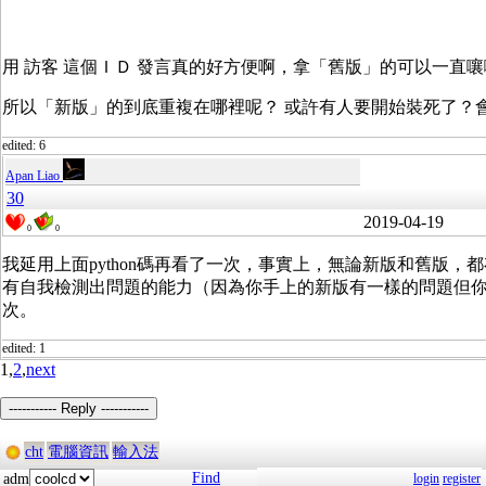
用 訪客 這個ＩＤ 發言真的好方便啊，拿「舊版」的可以一直
所以「新版」的到底重複在哪裡呢？ 或許有人要開始裝死了？
edited: 6
Apan Liao
30
2019-04-19
0
0
我延用上面python碼再看了一次，事實上，無論新版和舊版
有自我檢測出問題的能力（因為你手上的新版有一樣的問題但你說
次。
edited: 1
1,
2
,
next
----------- Reply -----------
cht
電腦資訊
輸入法
Find
adm
login
register