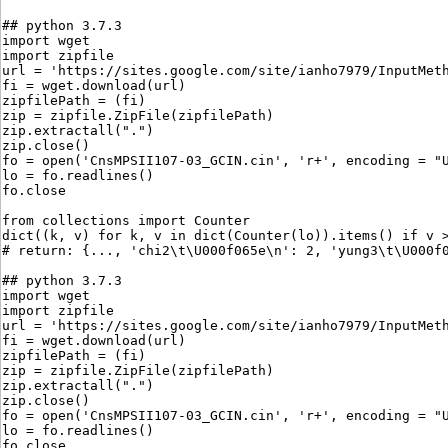
## python 3.7.3
import wget
import zipfile
url = 'https://sites.google.com/site/ianho7979/InputMet
fi = wget.download(url)
zipfilePath = (fi)
zip = zipfile.ZipFile(zipfilePath)
zip.extractall(".")
zip.close()
fo = open('CnsMPSII107-03_GCIN.cin', 'r+', encoding = "
lo = fo.readlines()
fo.close
from collections import Counter
dict((k, v) for k, v in dict(Counter(lo)).items() if v 
# return: {..., 'chi2\t\U000f065e\n': 2, 'yung3\t\U000f
## python 3.7.3
import wget
import zipfile
url = 'https://sites.google.com/site/ianho7979/InputMet
fi = wget.download(url)
zipfilePath = (fi)
zip = zipfile.ZipFile(zipfilePath)
zip.extractall(".")
zip.close()
fo = open('CnsMPSII107-03_GCIN.cin', 'r+', encoding = "
lo = fo.readlines()
fo.close