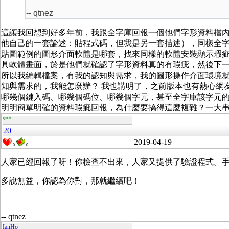
-- qtnez
這讓我回想到好多年前，我跟全字庫回報一個他們字形資料檔
他自己的一套論述：貼程式碼，但我是另一套描述），同樣全
貼圖範例的圖形介面軟體是哪套，找來同樣的軟體安裝顯示瑕
具軟體畫面，於是他們就確認了字形資料真的有瑕疵，然後下
所以我編輯檔案，有我的認知與需求，我的圖形操作介面環境
知與需求的，我能怎麼辦？ 我也講明了，之前版本也有熱心網友
哪幾個鍵入碼、哪幾個碼位、哪幾個字元，甚至全字庫該字元
明明簡單明確的資料瑕疵回報，為什麼要搞得這麼複雜？一大
guest
20
2019-04-19
0
0
人家已經回報了呀！你檢查不出來，人家又提供了驗證程式。
多說無益，你認為你對，那就繼續吧！
-- qtnez
IanHo