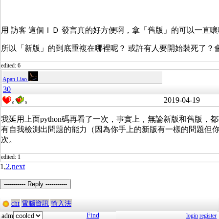
用 訪客 這個ＩＤ 發言真的好方便啊，拿「舊版」的可以一直
所以「新版」的到底重複在哪裡呢？ 或許有人要開始裝死了？
edited: 6
Apan Liao
30
2019-04-19
0
0
我延用上面python碼再看了一次，事實上，無論新版和舊版
有自我檢測出問題的能力（因為你手上的新版有一樣的問題但你說
次。
edited: 1
1,
2
,
next
----------- Reply -----------
cht
電腦資訊
輸入法
Find
adm
login
register