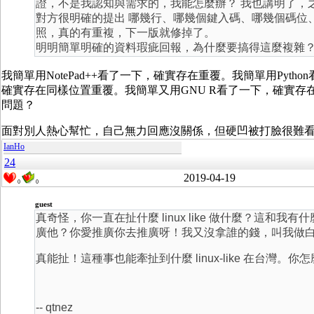
證，不是我認知與需求的，我能怎麼辦？ 我也講明了，
對方很明確的提出 哪幾行、哪幾個鍵入碼、哪幾個碼位
照，真的有重複，下一版就修掉了。
明明簡單明確的資料瑕疵回報，為什麼要搞得這麼複雜
我簡單用NotePad++看了一下，確實存在重覆。我簡單用Pyth
確實存在同樣位置重覆。我簡單又用GNU R看了一下，確實
問題？
面對別人熱心幫忙，自己無力回應沒關係，但硬凹被打臉很難
IanHo
24
2019-04-19
0
0
guest
真奇怪，你一直在扯什麼 linux like 做什麼？這和我有什
廣他？你愛推廣你去推廣呀！我又沒拿誰的錢，叫我做
真能扯！這種事也能牽扯到什麼 linux-like 在台
-- qtnez