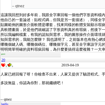
-- qtnez
這讓我回想到好多年前，我跟全字庫回報一個他們字形資料檔
他自己的一套論述：貼程式碼，但我是另一套描述），同樣全
貼圖範例的圖形介面軟體是哪套，找來同樣的軟體安裝顯示瑕
具軟體畫面，於是他們就確認了字形資料真的有瑕疵，然後下
所以我編輯檔案，有我的認知與需求，我的圖形操作介面環境
知與需求的，我能怎麼辦？ 我也講明了，之前版本也有熱心網友
哪幾個鍵入碼、哪幾個碼位、哪幾個字元，甚至全字庫該字元
明明簡單明確的資料瑕疵回報，為什麼要搞得這麼複雜？一大
guest
20
2019-04-19
0
0
人家已經回報了呀！你檢查不出來，人家又提供了驗證程式。
多說無益，你認為你對，那就繼續吧！
-- qtnez
IanHo