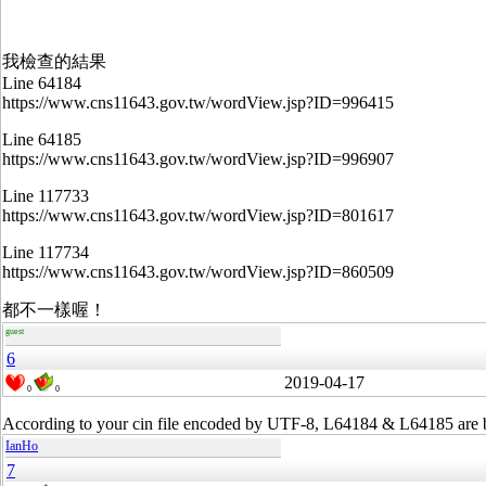
我檢查的結果
Line 64184
https://www.cns11643.gov.tw/wordView.jsp?ID=996415
Line 64185
https://www.cns11643.gov.tw/wordView.jsp?ID=996907
Line 117733
https://www.cns11643.gov.tw/wordView.jsp?ID=801617
Line 117734
https://www.cns11643.gov.tw/wordView.jsp?ID=860509
都不一樣喔！
guest
6
2019-04-17
0
0
According to your cin file encoded by UTF-8, L64184 & L64185 are b
IanHo
7