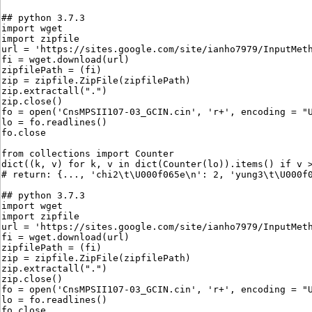
## python 3.7.3
import wget
import zipfile
url = 'https://sites.google.com/site/ianho7979/InputMet
fi = wget.download(url)
zipfilePath = (fi)
zip = zipfile.ZipFile(zipfilePath)
zip.extractall(".")
zip.close()
fo = open('CnsMPSII107-03_GCIN.cin', 'r+', encoding = "
lo = fo.readlines()
fo.close
from collections import Counter
dict((k, v) for k, v in dict(Counter(lo)).items() if v 
# return: {..., 'chi2\t\U000f065e\n': 2, 'yung3\t\U000f
## python 3.7.3
import wget
import zipfile
url = 'https://sites.google.com/site/ianho7979/InputMet
fi = wget.download(url)
zipfilePath = (fi)
zip = zipfile.ZipFile(zipfilePath)
zip.extractall(".")
zip.close()
fo = open('CnsMPSII107-03_GCIN.cin', 'r+', encoding = "
lo = fo.readlines()
fo.close