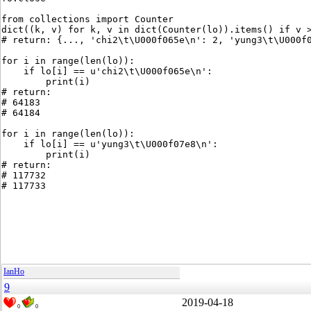
from collections import Counter
dict((k, v) for k, v in dict(Counter(lo)).items() if v 
# return: {..., 'chi2\t\U000f065e\n': 2, 'yung3\t\U000f
for i in range(len(lo)):
    if lo[i] == u'chi2\t\U000f065e\n':
        print(i)
# return:
# 64183
# 64184
for i in range(len(lo)):
    if lo[i] == u'yung3\t\U000f07e8\n':
        print(i)
# return:
# 117732
# 117733
IanHo
9
2019-04-18
0
0