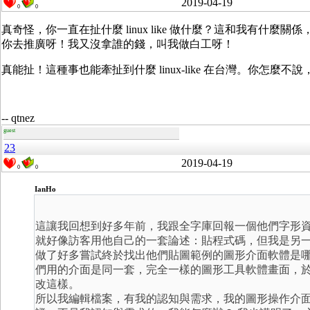
2019-04-19
0
0
真奇怪，你一直在扯什麼 linux like 做什麼？這和我有什麼關係
你去推廣呀！我又沒拿誰的錢，叫我做白工呀！
真能扯！這種事也能牽扯到什麼 linux-like 在台灣。你怎
-- qtnez
guest
23
2019-04-19
0
0
IanHo
這讓我回想到好多年前，我跟全字庫回報一個他們字形
就好像訪客用他自己的一套論述：貼程式碼，但我是另
做了好多嘗試終於找出他們貼圖範例的圖形介面軟體是
們用的介面是同一套，完全一樣的圖形工具軟體畫面，
改這樣。
所以我編輯檔案，有我的認知與需求，我的圖形操作介