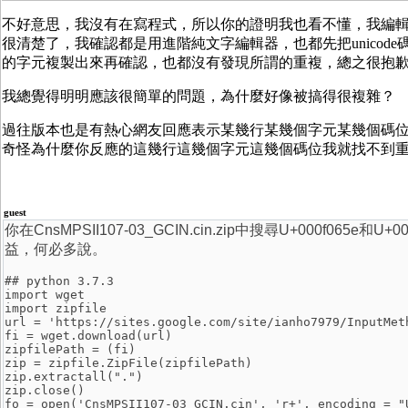
不好意思，我沒有在寫程式，所以你的證明我也看不懂，我編
很清楚了，我確認都是用進階純文字編輯器，也都先把unico
的字元複製出來再確認，也都沒有發現所謂的重複，總之很抱
我總覺得明明應該很簡單的問題，為什麼好像被搞得很複雜？
過往版本也是有熱心網友回應表示某幾行某幾個字元某幾個碼
奇怪為什麼你反應的這幾行這幾個字元這幾個碼位我就找不到
guest
你在CnsMPSII107-03_GCIN.cin.zip中搜尋U+000f
益，何必多說。
## python 3.7.3
import wget
import zipfile
url = 'https://sites.google.com/site/ianho7979/InputMet
fi = wget.download(url)
zipfilePath = (fi)
zip = zipfile.ZipFile(zipfilePath)
zip.extractall(".")
zip.close()
fo = open('CnsMPSII107-03_GCIN.cin', 'r+', encoding = "