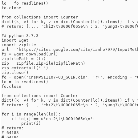
lo = fo.readlines()
fo.close
from collections import Counter
dict((k, v) for k, v in dict(Counter(lo)).items() if v 
# return: {..., 'chi2\t\U000f065e\n': 2, 'yung3\t\U000f
## python 3.7.3
import wget
import zipfile
url = 'https://sites.google.com/site/ianho7979/InputMet
fi = wget.download(url)
zipfilePath = (fi)
zip = zipfile.ZipFile(zipfilePath)
zip.extractall(".")
zip.close()
fo = open('CnsMPSII107-03_GCIN.cin', 'r+', encoding = "
lo = fo.readlines()
fo.close
from collections import Counter
dict((k, v) for k, v in dict(Counter(lo)).items() if v 
# return: {..., 'chi2\t\U000f065e\n': 2, 'yung3\t\U000f
for i in range(len(lo)):
    if lo[i] == u'chi2\t\U000f065e\n':
        print(i)
# return:
# 64183
# 64184