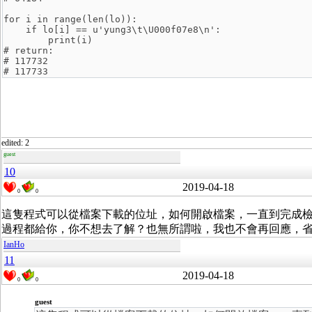
for i in range(len(lo)):
    if lo[i] == u'yung3\t\U000f07e8\n':
        print(i)
# return:
# 117732
# 117733
edited: 2
guest
10
2019-04-18
0
0
這隻程式可以從檔案下載的位址，如何開啟檔案，一直到完成檢查
過程都給你，你不想去了解？也無所謂啦，我也不會再回應，
IanHo
11
2019-04-18
0
0
guest