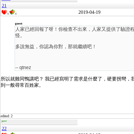
21
2019-04-19
0
0
guest
人家已經回報了呀！你檢查不出來，人家又提供了驗證
怪。
多說無益，你認為你對，那就繼續吧！
-- qtnez
所以就雞同鴨講吧？ 我已經寫明了需求是什麼了，硬要拐彎，我也沒辦
到一般尋常百姓家。
edited: 2
guest
22