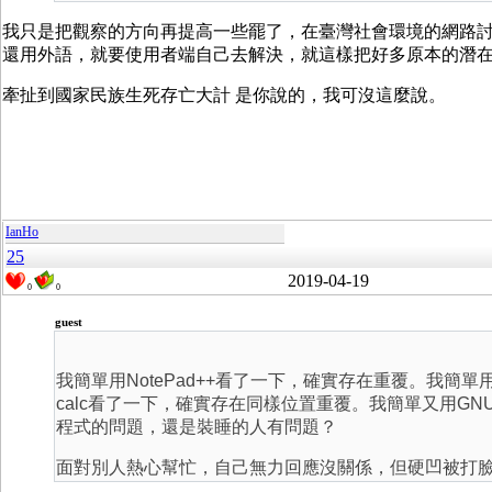
我只是把觀察的方向再提高一些罷了，在臺灣社會環境的網路討論區，就
還用外語，就要使用者端自己去解決，就這樣把好多原本的潛
牽扯到國家民族生死存亡大計 是你說的，我可沒這麼說。
IanHo
25
2019-04-19
0
0
guest
我簡單用NotePad++看了一下，確實存在重覆。我簡單
calc看了一下，確實存在同樣位置重覆。我簡單又用G
程式的問題，還是裝睡的人有問題？
面對別人熱心幫忙，自己無力回應沒關係，但硬凹被打