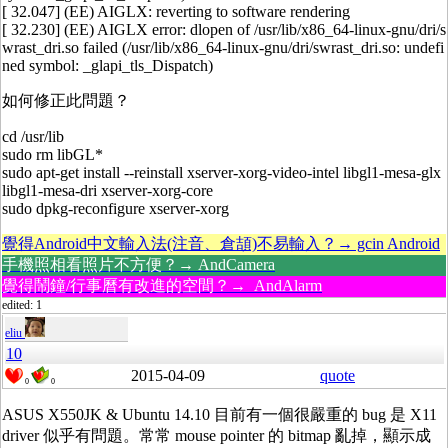
[ 32.047] (EE) AIGLX: reverting to software rendering
[ 32.230] (EE) AIGLX error: dlopen of /usr/lib/x86_64-linux-gnu/dri/s
wrast_dri.so failed (/usr/lib/x86_64-linux-gnu/dri/swrast_dri.so: undefi
ned symbol: _glapi_tls_Dispatch)
如何修正此問題？
cd /usr/lib
sudo rm libGL*
sudo apt-get install --reinstall xserver-xorg-video-intel libgl1-mesa-glx
libgl1-mesa-dri xserver-xorg-core
sudo dpkg-reconfigure xserver-xorg
覺得Android中文輸入法(注音、倉頡)不易輸入？→ gcin Android
手機照相看照片不方便？→ AndCamera
覺得鬧鐘/行事曆有改進的空間？→ AndAlarm
edited: 1
eliu
10
2015-04-09
quote
0
0
ASUS X550JK & Ubuntu 14.10 目前有一個很嚴重的 bug 是 X11
driver 似乎有問題。常常 mouse pointer 的 bitmap 亂掉，顯示成