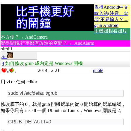
覺得Android中文
輸入法(注音、倉
頡)不易輸入？→
gcin Android
手機照相看照片
不方便？→ AndCamera
覺得鬧鐘/行事曆有改進的空間？→ AndAlarm
edited: 1
eliu
4
如何修改 grub 成內定是 Windows 開機
2014-12-21
quote
0
0
用 vi or 任何 editor
sudo vi /etc/default/grub
修改底下的 0，就是grub 開機選單內從 0 開始算的選單編號，
如果你只有 install 一個 Ubuntu or Linux，Windows 應該是 2。
GRUB_DEFAULT=0