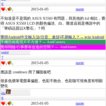
6
2015-01-05
quote
0
0
不知道是不是我的 ASUS X550J 有問題，與其他的 lcd 相比，覺
得 ASUS X550J LCD 的顏色偏淡、白。難道這就是傳說中的
「華碩品質以X擊石」？冏
覺得Android中文輸入法(注音、倉頡)不易輸入？→ gcin Android
手機照相看照片不方便？→ AndCamera
覺得鬧鐘/行事曆有改進的空間？→ AndAlarm
coolcd
7
2015-01-05
quote
0
0
應該是 costdown 用了爛面板吧
很多低價筆電螢幕偏藍、色彩不飽合、色彩隨可視角度有明顯
變化
eliu
8
2015-01-05
quote
0
0