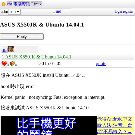
cht
電腦資訊
Linux
Find
adm
login
register
ASUS X550JK & Ubuntu 14.04.1
----------- Reply -----------
eliu
1
ASUS X550JK & Ubuntu 14.04.1
2015-01-05
quote
0
0
想在 ASUS X550JK install Ubuntu 14.04.1
boot 時出現 error
Kernel panic - not syncing: Fatal exception in interrupt.
接著來試試 ASUS X550JK & Ubuntu 14.10
覺得Android中文
輸入法(注音、倉
頡)不易輸入？→