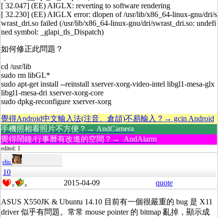
[ 32.047] (EE) AIGLX: reverting to software rendering
[ 32.230] (EE) AIGLX error: dlopen of /usr/lib/x86_64-linux-gnu/dri/s
wrast_dri.so failed (/usr/lib/x86_64-linux-gnu/dri/swrast_dri.so: undefi
ned symbol: _glapi_tls_Dispatch)
如何修正此問題？
cd /usr/lib
sudo rm libGL*
sudo apt-get install --reinstall xserver-xorg-video-intel libgl1-mesa-glx
libgl1-mesa-dri xserver-xorg-core
sudo dpkg-reconfigure xserver-xorg
覺得Android中文輸入法(注音、倉頡)不易輸入？→ gcin Android
手機照相看照片不方便？→ AndCamera
覺得鬧鐘/行事曆有改進的空間？→ AndAlarm
edited: 1
eliu
10
2015-04-09
quote
0
0
ASUS X550JK & Ubuntu 14.10 目前有一個很嚴重的 bug 是 X11
driver 似乎有問題。常常 mouse pointer 的 bitmap 亂掉，顯示成