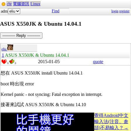
cht
電腦資訊
Linux
Find
adm
login
register
ASUS X550JK & Ubuntu 14.04.1
----------- Reply -----------
eliu
1
ASUS X550JK & Ubuntu 14.04.1
2015-01-05
quote
0
0
想在 ASUS X550JK install Ubuntu 14.04.1
boot 時出現 error
Kernel panic - not syncing: Fatal exception in interrupt.
接著來試試 ASUS X550JK & Ubuntu 14.10
覺得Android中文
輸入法(注音、倉
頡)不易輸入？→