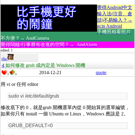
覺得Android中文
輸入法(注音、倉
頡)不易輸入？→
gcin Android
手機照相看照片
不方便？→ AndCamera
覺得鬧鐘/行事曆有改進的空間？→ AndAlarm
edited: 1
eliu
4
如何修改 grub 成內定是 Windows 開機
2014-12-21
quote
0
0
用 vi or 任何 editor
sudo vi /etc/default/grub
修改底下的 0，就是grub 開機選單內從 0 開始算的選單編號，
如果你只有 install 一個 Ubuntu or Linux，Windows 應該是 2。
GRUB_DEFAULT=0