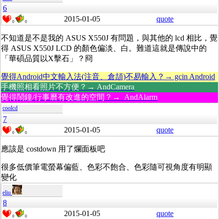
6
2015-01-05
quote
0
0
不知道是不是我的 ASUS X550J 有問題，與其他的 lcd 相比，覺
得 ASUS X550J LCD 的顏色偏淡、白。難道這就是傳說中的
「華碩品質以X擊石」？冏
覺得Android中文輸入法(注音、倉頡)不易輸入？→ gcin Android
手機照相看照片不方便？→ AndCamera
覺得鬧鐘/行事曆有改進的空間？→ AndAlarm
coolcd
7
2015-01-05
quote
0
0
應該是 costdown 用了爛面板吧
很多低價筆電螢幕偏藍、色彩不飽合、色彩隨可視角度有明顯
變化
eliu
8
2015-01-05
quote
0
0