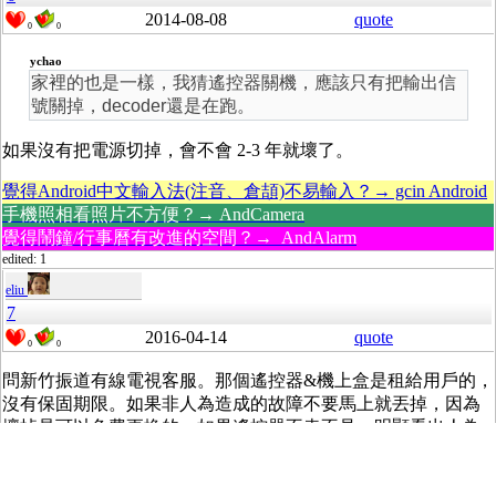
2014-08-08
quote
0
0
ychao
家裡的也是一樣，我猜遙控器關機，應該只有把輸出信
號關掉，decoder還是在跑。
如果沒有把電源切掉，會不會 2-3 年就壞了。
覺得Android中文輸入法(注音、倉頡)不易輸入？→ gcin Android
手機照相看照片不方便？→ AndCamera
覺得鬧鐘/行事曆有改進的空間？→ AndAlarm
edited: 1
eliu
7
2016-04-14
quote
0
0
問新竹振道有線電視客服。那個遙控器&機上盒是租給用戶的，
沒有保固期限。如果非人為造成的故障不要馬上就丟掉，因為
壞掉是可以免費更換的。如果遙控器不幸不見、明顯看出人為
損壞，可以上網拍購買凱擘大寬頻的遙控器 $250 左右。振道的
遙控器的價格是$500