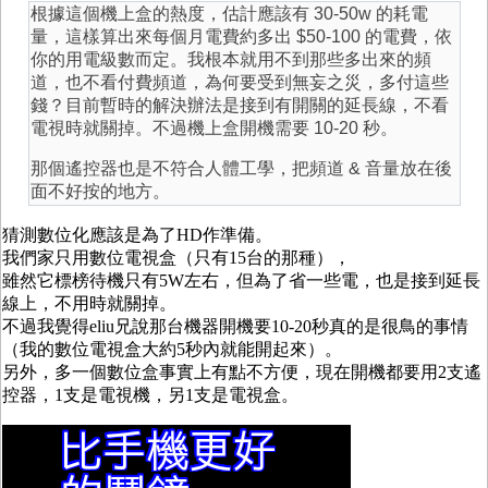
根據這個機上盒的熱度，估計應該有 30-50w 的耗電
量，這樣算出來每個月電費約多出 $50-100 的電費，依
你的用電級數而定。我根本就用不到那些多出來的頻
道，也不看付費頻道，為何要受到無妄之災，多付這些
錢？目前暫時的解決辦法是接到有開關的延長線，不看
電視時就關掉。不過機上盒開機需要 10-20 秒。
那個遙控器也是不符合人體工學，把頻道 & 音量放在後
面不好按的地方。
猜測數位化應該是為了HD作準備。
我們家只用數位電視盒（只有15台的那種），
雖然它標榜待機只有5W左右，但為了省一些電，也是接到延長
線上，不用時就關掉。
不過我覺得eliu兄說那台機器開機要10-20秒真的是很鳥的事情
（我的數位電視盒大約5秒內就能開起來）。
另外，多一個數位盒事實上有點不方便，現在開機都要用2支遙
控器，1支是電視機，另1支是電視盒。