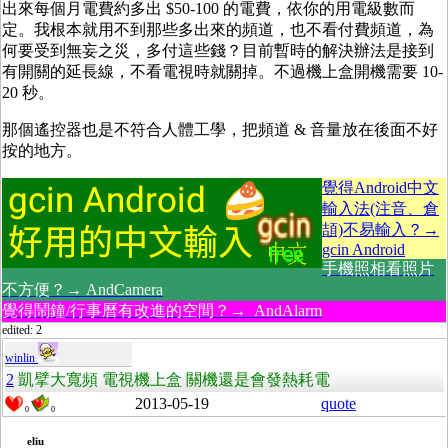
出來每個月電費約多出 $50-100 的電費，依你的用電級數而
定。我根本就用不到那些多出來的頻道，也不看付費頻道，為
何要受到無妄之災，多付這些錢？目前暫時的解決辦法是接到
有開關的延長線，不看電視時就關掉。不過機上盒開機需要 10-
20 秒。
那個遙控器也是不符合人體工學，把頻道 & 音量放在後面不好
按的地方。
覺得Android中文
輸入法(注音、倉
頡)不易輸入？→
gcin Android
手機照相看照片
不方便？→ AndCamera
覺得鬧鐘/行事曆有改進的空間？→ AndAlarm
edited: 2
winlin
2
凱擘大寬頻 電視機上盒 關機還是會發熱耗電
2013-05-19
quote
0
0
eliu