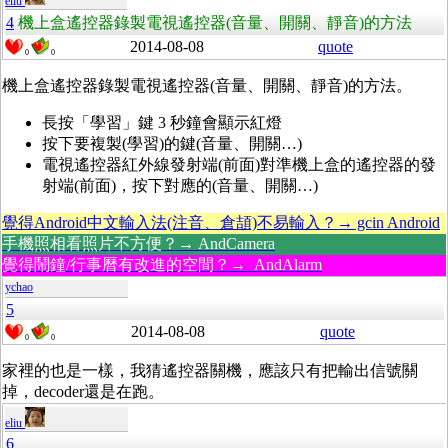
eliu
4
機上盒遙控器錄製電視遙控器(音量、開關、靜音)的方法
2014-08-08
quote
0
0
機上盒遙控器錄製電視遙控器(音量、開關、靜音)的方法。
長按「學習」鍵 3 秒鐘會顯示紅燈
按下要複製(學習)的鍵(音量、開關…)
電視遙控器紅外線發射端(前面)對準機上盒的遙控器的發
射端(前面)，按下對應的(音量、開關…)
覺得Android中文輸入法(注音、倉頡)不易輸入？→ gcin Android
手機照相看照片不方便？→ AndCamera
覺得鬧鐘/行事曆有改進的空間？→ AndAlarm
ychao
5
2014-08-08
quote
0
0
家裡的也是一樣，我猜遙控器關機，應該只有把輸出信號關
掉，decoder還是在跑。
eliu
6