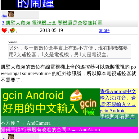
eliu
3
凱擘大寬頻 電視機上盒 關機還是會發熱耗電
2013-05-19
quote
0
0
winlin
另外，多一個數位盒事實上有點不方便，現在開機都要
用2支遙控器，1支是電視機，另1支是電視盒。
凱擘大寬頻的數位有線電視機上盒的遙控器可以錄製電視的 po
wer/singal source/volume 的紅外線訊號，所以原本電視遙控器就
不需要了。
覺得Android中文
輸入法(注音、倉
頡)不易輸入？→
gcin Android
手機照相看照片
不方便？→ AndCamera
覺得鬧鐘/行事曆有改進的空間？→ AndAlarm