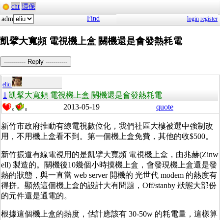
cht
環保
Find
adm
login
register
凱擘大寬頻 電視機上盒 關機還是會發熱耗電
----------- Reply -----------
eliu
1
凱擘大寬頻 電視機上盒 關機還是會發熱耗電
2013-05-19
quote
0
0
新竹市政府推動有線電視數位化，我們社區大樓被選中強制改
用，不用機上盒看不到。第一個機上盒免費，其他的收$500。
新竹振道有線電視用的是凱擘大寬頻 電視機上盒，由兆赫(Zinw
ell) 製造的。關機後10幾個小時摸機上盒，會發現機上盒還是發
熱的狀態，與一直當 web server 開機的 光世代 modem 的熱度有
得拼。顯然這個機上盒的設計大有問題，Off/stanby 狀態大部份
的元件還是通電的。
根據這個機上盒的熱度，估計應該有 30-50w 的耗電量，這樣算