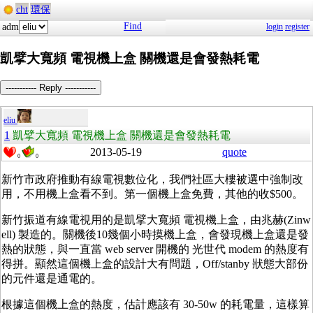
cht
環保
Find
adm
login
register
凱擘大寬頻 電視機上盒 關機還是會發熱耗電
----------- Reply -----------
eliu
1
凱擘大寬頻 電視機上盒 關機還是會發熱耗電
2013-05-19
quote
0
0
新竹市政府推動有線電視數位化，我們社區大樓被選中強制改
用，不用機上盒看不到。第一個機上盒免費，其他的收$500。
新竹振道有線電視用的是凱擘大寬頻 電視機上盒，由兆赫(Zinw
ell) 製造的。關機後10幾個小時摸機上盒，會發現機上盒還是發
熱的狀態，與一直當 web server 開機的 光世代 modem 的熱度有
得拼。顯然這個機上盒的設計大有問題，Off/stanby 狀態大部份
的元件還是通電的。
根據這個機上盒的熱度，估計應該有 30-50w 的耗電量，這樣算