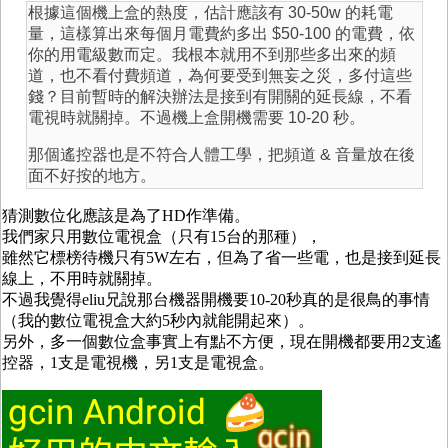
根據這個機上盒的熱度，估計應該有 30-50w 的耗電
量，這樣算出來每個月電費約多出 $50-100 的電費，依
你的用電級數而定。我根本就用不到那些多出來的頻
道，也不看付費頻道，為何要受到無妄之災，多付這些
錢？目前暫時的解決辦法是接到有開關的延長線，不看
電視時就關掉。不過機上盒開機需要 10-20 秒。
那個遙控器也是不符合人體工學，把頻道 & 音量放在後
面不好按的地方。
猜測數位化應該是為了HD作準備。
我們家只用數位電視盒（只有15台的那種），
雖然它標榜待機只有5W左右，但為了省一些電，也是接到延長
線上，不用時就關掉。
不過我覺得eliu兄說那台機器開機要10-20秒真的是很鳥的事情
（我的數位電視盒大約5秒內就能開起來）。
另外，多一個數位盒事實上有點不方便，現在開機都要用2支遙
控器，1支是電視機，另1支是電視盒。