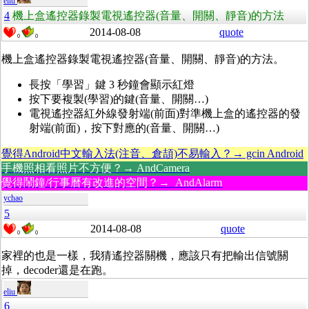
eliu
4
機上盒遙控器錄製電視遙控器(音量、開關、靜音)的方法
2014-08-08
quote
0
0
機上盒遙控器錄製電視遙控器(音量、開關、靜音)的方法。
長按「學習」鍵 3 秒鐘會顯示紅燈
按下要複製(學習)的鍵(音量、開關…)
電視遙控器紅外線發射端(前面)對準機上盒的遙控器的發
射端(前面)，按下對應的(音量、開關…)
覺得Android中文輸入法(注音、倉頡)不易輸入？→ gcin Android
手機照相看照片不方便？→ AndCamera
覺得鬧鐘/行事曆有改進的空間？→ AndAlarm
ychao
5
2014-08-08
quote
0
0
家裡的也是一樣，我猜遙控器關機，應該只有把輸出信號關
掉，decoder還是在跑。
eliu
6