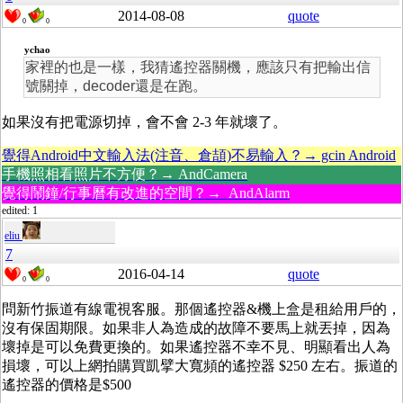
2014-08-08
quote
0
0
ychao
家裡的也是一樣，我猜遙控器關機，應該只有把輸出信
號關掉，decoder還是在跑。
如果沒有把電源切掉，會不會 2-3 年就壞了。
覺得Android中文輸入法(注音、倉頡)不易輸入？→ gcin Android
手機照相看照片不方便？→ AndCamera
覺得鬧鐘/行事曆有改進的空間？→ AndAlarm
edited: 1
eliu
7
2016-04-14
quote
0
0
問新竹振道有線電視客服。那個遙控器&機上盒是租給用戶的，
沒有保固期限。如果非人為造成的故障不要馬上就丟掉，因為
壞掉是可以免費更換的。如果遙控器不幸不見、明顯看出人為
損壞，可以上網拍購買凱擘大寬頻的遙控器 $250 左右。振道的
遙控器的價格是$500