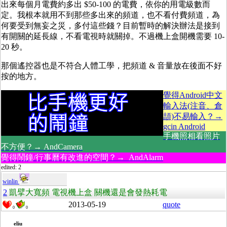
出來每個月電費約多出 $50-100 的電費，依你的用電級數而
定。我根本就用不到那些多出來的頻道，也不看付費頻道，為
何要受到無妄之災，多付這些錢？目前暫時的解決辦法是接到
有開關的延長線，不看電視時就關掉。不過機上盒開機需要 10-
20 秒。
那個遙控器也是不符合人體工學，把頻道 & 音量放在後面不好
按的地方。
覺得Android中文
輸入法(注音、倉
頡)不易輸入？→
gcin Android
手機照相看照片
不方便？→ AndCamera
覺得鬧鐘/行事曆有改進的空間？→ AndAlarm
edited: 2
winlin
2
凱擘大寬頻 電視機上盒 關機還是會發熱耗電
2013-05-19
quote
0
0
eliu