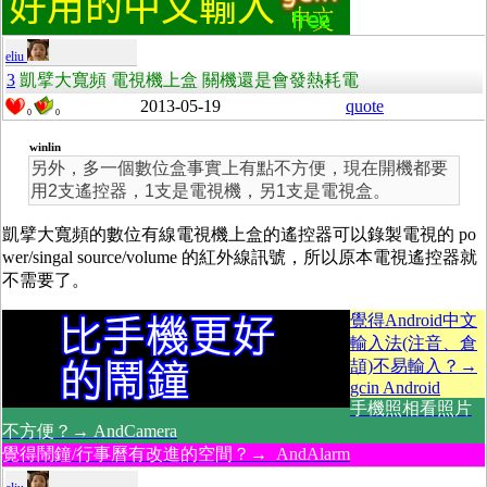
eliu
3
凱擘大寬頻 電視機上盒 關機還是會發熱耗電
2013-05-19
quote
0
0
winlin
另外，多一個數位盒事實上有點不方便，現在開機都要
用2支遙控器，1支是電視機，另1支是電視盒。
凱擘大寬頻的數位有線電視機上盒的遙控器可以錄製電視的 po
wer/singal source/volume 的紅外線訊號，所以原本電視遙控器就
不需要了。
覺得Android中文
輸入法(注音、倉
頡)不易輸入？→
gcin Android
手機照相看照片
不方便？→ AndCamera
覺得鬧鐘/行事曆有改進的空間？→ AndAlarm