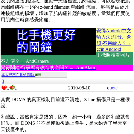
及肌肉連接的組織。運動一天後檢查肌肉組織，可以發現把肌
肉纖維綁在一起的 z-band filament 單纖維 流血。疼痛是由於此
連接組織的損壞，增加了肌肉痛神經的敏感度，當我們再度使
用肌肉使就會感覺疼痛。
覺得Android中文
輸入法(注音、倉
頡)不易輸入？→
gcin Android
手機照相看照片
不方便？→ AndCamera
覺得鬧鐘/行事曆有改進的空間？→ AndAlarm
本人已不在此站活動
3
2010-08-10
quote
0
0
其實 DOMS 的真正機制目前還不清楚。Z line 損傷只是一種假
設。
乳酸說，當然肯定是錯的，因為，約一小時，過多的乳酸就會
消失。而 DOMS 並不是運動後馬上產生，是大約過了半天至一
天後產生的。