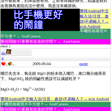
沒什麼效果，對降血壓有用。之前有韓國的研究，結論是鎂對
改善胰島素阻抗沒什麼用。我是沒有糖尿病。
覺得Android中文
輸入法(注音、倉
頡)不易輸入？→
gcin Android
手機照相看照片
不方便？→ AndCamera
覺得鬧鐘/行事曆有改進的空間？→ AndAlarm
edited: 2
eliu
4
2009-09-04
quote
0
0
嘴巴先含水，氧化鎂 MgO 的粉末倒入嘴巴，漱口幾分鐘再吞
下。Mg(OH)
鎂的弱鹼性應該可以減緩蛀牙？
2
2+
-
MgO+H
O = Mg
+2(OH)
2
覺得Android中文輸入法(注音、倉頡)不易輸入？→ gcin Android
手機照相看照片不方便？→ AndCamera
覺得鬧鐘/行事曆有改進的空間？→ AndAlarm