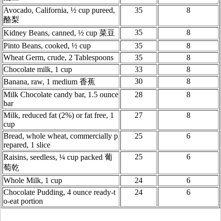
Avocado, California, ½ cup pureed,
35
8
酪梨
35
8
Kidney Beans, canned, ½ cup 菜豆
Pinto Beans, cooked, ½ cup
35
8
Wheat Germ, crude, 2 Tablespoons
35
8
Chocolate milk, 1 cup
33
8
30
8
Banana, raw, 1 medium 香蕉
Milk Chocolate candy bar, 1.5 ounce
28
8
bar
Milk, reduced fat (2%) or fat free, 1
27
8
cup
Bread, whole wheat, commercially p
25
6
repared, 1 slice
25
6
Raisins, seedless, ¼ cup packed 葡
萄乾
Whole Milk, 1 cup
24
6
Chocolate Pudding, 4 ounce ready-t
24
6
o-eat portion