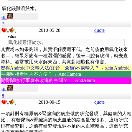
氧化鎂難溶於水。
eliu
7
2010-05-28
quote
0
0
ychao
氧化鎂難溶於水。
其實粉末如果夠細，其實溶解度還不低。之前傻傻用氧化鎂來
漱口，結果牙齒有一種澀澀的感覺，後來口腔有破洞，就去查
資料。鹼常被用來水解東西，其實對細胞也有傷害。
覺得Android中文輸入法(注音、倉頡)不易輸入？→ gcin Android
手機照相看照片不方便？→ AndCamera
覺得鬧鐘/行事曆有改進的空間？→ AndAlarm
eliu
8
2010-09-15
quote
0
0
一項針對有糖尿病&腎臟病的病患做的研究發現，與健康的人相
比， 有糖尿病&腎臟病的病患血液的鎂含量低很多。這項研究
也有研究銅，之前有研究發現銅不足的人血糖較高，這個研究