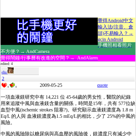
覺得Android中文
輸入法(注音、倉
頡)不易輸入？→
gcin Android
手機照相看照片
不方便？→ AndCamera
覺得鬧鐘/行事曆有改進的空間？→ AndAlarm
edited: 4
eliu
2
2009-05-25
quote
0
0
一項血液鎂研究中有 14,221 位 45-64歲的男女性，醫院的紀錄
用來追蹤中風與血液鎂含量的關係，時間是15年，共有 577位缺
血型中風(ischemic strokes 阻塞?)。研究顯示血液鎂濃度為 1.8 m
Eq/L 的人與 血液鎂濃度為1.5 mEq/L的相比，少了 25%的中風的
風險。
中風的風險除以糖尿病與高血壓的風險後，鎂濃度只有減少中