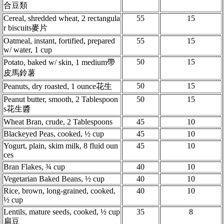
合豆類
Cereal, shredded wheat, 2 rectangula
55
15
r biscuits麥片
Oatmeal, instant, fortified, prepared
55
15
w/ water, 1 cup
50
15
Potato, baked w/ skin, 1 medium帶
皮馬鈴薯
50
15
Peanuts, dry roasted, 1 ounce花生
Peanut butter, smooth, 2 Tablespoon
50
15
s花生醬
Wheat Bran, crude, 2 Tablespoons
45
10
Blackeyed Peas, cooked, ½ cup
45
10
Yogurt, plain, skim milk, 8 fluid oun
45
10
ces
Bran Flakes, ¾ cup
40
10
Vegetarian Baked Beans, ½ cup
40
10
Rice, brown, long-grained, cooked,
40
10
½ cup
Lentils, mature seeds, cooked, ½ cup
35
8
扁豆