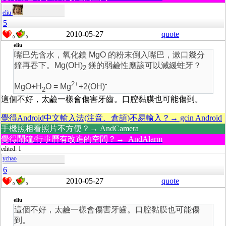
eliu
5
2010-05-27
quote
0
0
eliu
嘴巴先含水，氧化鎂 MgO 的粉末倒入嘴巴，漱口幾分
鐘再吞下。Mg(OH)
鎂的弱鹼性應該可以減緩蛀牙？
2
2+
-
MgO+H
O = Mg
+2(OH)
2
這個不好，太鹼一樣會傷害牙齒。口腔黏膜也可能傷到。
覺得Android中文輸入法(注音、倉頡)不易輸入？→ gcin Android
手機照相看照片不方便？→ AndCamera
覺得鬧鐘/行事曆有改進的空間？→ AndAlarm
edited: 1
ychao
6
2010-05-27
quote
0
0
eliu
這個不好，太鹼一樣會傷害牙齒。口腔黏膜也可能傷
到。