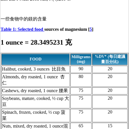
一些食物中的鎂的含量
Table 1: Selected food
sources of magnesium [
5
]
1 ounce = 28.3495231 克
%DV* (每日建議
Milligrams
FOOD
(mg)
量百分比)
90
20
Halibut, cooked, 3 ounces 比目魚
80
20
Almonds, dry roasted, 1 ounce 杏
仁
75
20
Cashews, dry roasted, 1 ounce 腰果
75
20
Soybeans, mature, cooked, ½ cup 大
豆
75
20
Spinach, frozen, cooked, ½ cup 菠
菜
65
15
Nuts, mixed, dry roasted, 1 ounce混