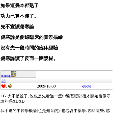
如果這幾本都熟了
功力已算不淺了。
先不宜讀傷寒論
傷寒論是側錄臨床的實景描繪
沒有先一段時間的臨床經驗
傷寒論讀了反而一團漿糊。
tinmean
46
2009-10-30
quote
0
0
LGJ大不是說了, 他也是先看過一些中醫基礎以後才開始看傷寒
論的嗎XDXD
我手邊的中醫學概論(也是知音的), 也包含中藥學, 內科這些, 感