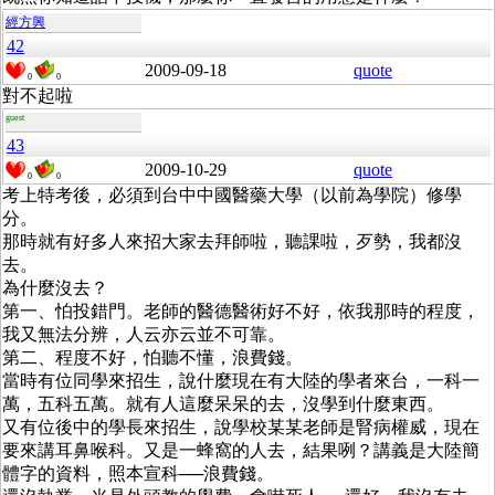
經方興
42
2009-09-18
quote
0
0
對不起啦
guest
43
2009-10-29
quote
0
0
考上特考後，必須到台中中國醫藥大學（以前為學院）修學
分。
那時就有好多人來招大家去拜師啦，聽課啦，歹勢，我都沒
去。
為什麼沒去？
第一、怕投錯門。老師的醫德醫術好不好，依我那時的程度，
我又無法分辨，人云亦云並不可靠。
第二、程度不好，怕聽不懂，浪費錢。
當時有位同學來招生，說什麼現在有大陸的學者來台，一科一
萬，五科五萬。就有人這麼呆呆的去，沒學到什麼東西。
又有位後中的學長來招生，說學校某某老師是腎病權威，現在
要來講耳鼻喉科。又是一蜂窩的人去，結果咧？講義是大陸簡
體字的資料，照本宣科──浪費錢。