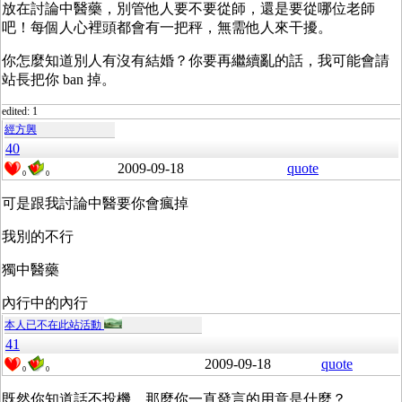
放在討論中醫藥，別管他人要不要從師，還是要從哪位老師
吧！每個人心裡頭都會有一把秤，無需他人來干擾。
你怎麼知道別人有沒有結婚？你要再繼續亂的話，我可能會請
站長把你 ban 掉。
edited: 1
經方興
40
2009-09-18
quote
0
0
可是跟我討論中醫要你會瘋掉
我別的不行
獨中醫藥
內行中的內行
本人已不在此站活動
41
2009-09-18
quote
0
0
既然你知道話不投機，那麼你一直發言的用意是什麼？