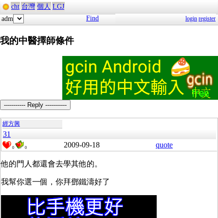
cht
台灣
個人
LGJ
Find
adm
login
register
我的中醫擇師條件
----------- Reply -----------
經方興
31
2009-09-18
quote
0
0
他的門人都還會去學其他的。
我幫你選一個，你拜鄧鐵濤好了