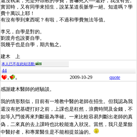
還沒執業，光是外頭教的學費，會嚇死人──還好，我沒有去。
實習時，又有同學來招生，說某某道長脈學一絕。知道嗎？學
費十萬以上耶！
有沒有學到東西呢？有啦，不過和學費無法等值。
李兄，自學是對的。
劉渡舟也說要自學。
我幾乎也是自學，期共勉之。
建木 上
本人已不在此站活動
44
2009-10-29
quote
0
0
感謝建木醫師的經驗談。
我的情形類似，目前有一堆教中醫的老師在招生。但我認為我
還沒有把基礎打好之前，上課也是枉然，浪費時間及金錢，不
如等入門後再來判斷最為準確。一來比較容易判斷出老師的真
偽，二來真的去上課時也比較能進入狀況。當然，我只是業餘
中醫好者，和專業醫生是不能相提並論的。