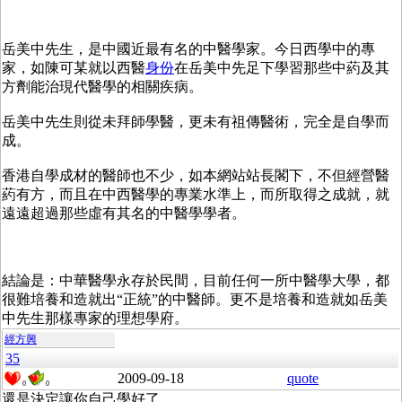
岳美中先生，是中國近最有名的中醫學家。今日西學中的專
家，如陳可某就以西醫
身份
在岳美中先足下學習那些中葯及其
方劑能治現代醫學的相關疾病。
岳美中先生則從未拜師學醫，更未有祖傳醫術，完全是自學而
成。
香港自學成材的醫師也不少，如本網站站長閣下，不但經營醫
葯有方，而且在中西醫學的專業水準上，而所取得之成就，就
遠遠超過那些虛有其名的中醫學學者。
結論是：中華醫學永存於民間，目前任何一所中醫學大學，都
很難培養和造就出“正統”的中醫師。更不是培養和造就如岳美
中先生那樣專家的理想學府。
經方興
35
2009-09-18
quote
0
0
還是決定讓你自己學好了