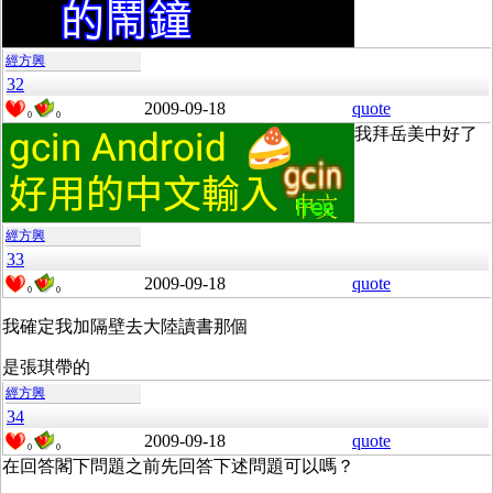
經方興
32
2009-09-18
quote
0
0
我拜岳美中好了
經方興
33
2009-09-18
quote
0
0
我確定我加隔壁去大陸讀書那個
是張琪帶的
經方興
34
2009-09-18
quote
0
0
在回答閣下問題之前先回答下述問題可以嗎？