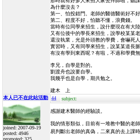
那時就有好多人來招大家去拜師啦，聽
為什麼沒去？
第一、怕投錯門。老師的醫德醫術好不
第二、程度不好，怕聽不懂，浪費錢。
當時有位同學來招生，說什麼現在有大
又有位後中的學長來招生，說學校某某老
還沒執業，光是外頭教的學費，會嚇死人
實習時，又有同學來招生，說某某道長
有沒有學到東西呢？有啦，不過和學費
李兄，自學是對的。
劉渡舟也說要自學。
我幾乎也是自學，期共勉之。
建木 上
本人已不在此站活動
44
subject:
感謝建木醫師的經驗談。
我的情形類似，目前有一堆教中醫的老
joined: 2007-09-19
易判斷出老師的真偽，二來真的去上課
posted: 4946
promoted: 325