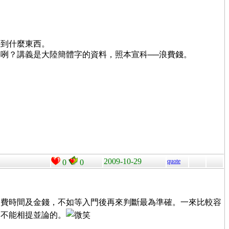
學到什麼東西。
咧？講義是大陸簡體字的資料，照本宣科──浪費錢。
2009-10-29
quote
0
0
浪費時間及金錢，不如等入門後再來判斷最為準確。一來比較容
是不能相提並論的。