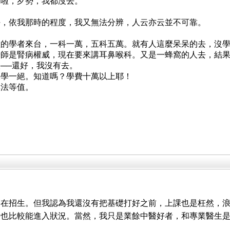
課啦，歹勢，我都沒去。
好，依我那時的程度，我又無法分辨，人云亦云並不可靠。
陸的學者來台，一科一萬，五科五萬。就有人這麼呆呆的去，沒
師是腎病權威，現在要來講耳鼻喉科。又是一蜂窩的人去，結果
──還好，我沒有去。
脈學一絕。知道嗎？學費十萬以上耶！
無法等值。
師在招生。但我認為我還沒有把基礎打好之前，上課也是枉然，
時也比較能進入狀況。當然，我只是業餘中醫好者，和專業醫生