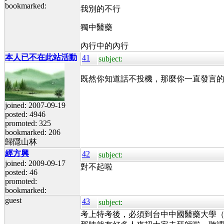
bookmarked:
我別的不行
獨中醫藥
內行中的內行
本人已不在此站活動
41
subject:
既然你知道話不投機，那麼你一直發言
joined: 2007-09-19
posted: 4946
promoted: 325
bookmarked: 206
歸隱山林
經方興
42
subject:
joined: 2009-09-17
對不起啦
posted: 46
promoted:
bookmarked:
guest
43
subject:
考上特考後，必須到台中中國醫藥大學