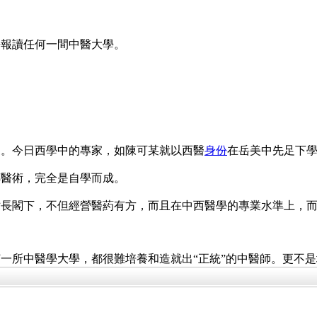
去報讀任何一間中醫大學。
：
家。今日西學中的專家，如陳可某就以西醫
身份
在岳美中先足下
傳醫術，完全是自學而成。
站長閣下，不但經營醫葯有方，而且在中西醫學的專業水準上，
一所中醫學大學，都很難培養和造就出“正統”的中醫師。更不