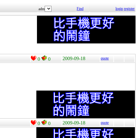
Find
login
register
adm
2009-09-18
quote
0
0
2009-09-18
quote
0
0