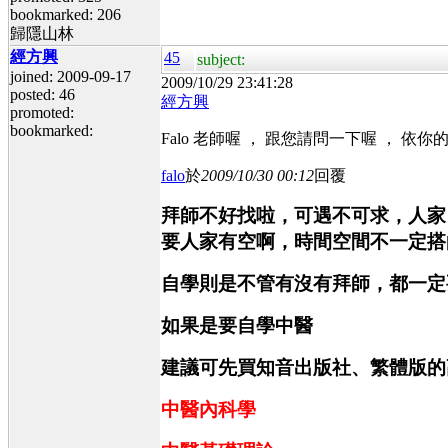
bookmarked: 206
歸隱山林
經方興
45
subject:
joined: 2009-09-17
2009/10/29 23:41:28
posted: 46
經方興
promoted:
bookmarked:
Falo 老師喔 ， 跟您請問一下喔 
falo
於
2009/10/30 00:12
回覆
拜師不好找啦，可遇不可求，人家
要人家有空啊，時間空間不一定搭
自學則是不管有沒有拜師，都一定
如果是要自學中醫
建議可先買知音出版社、繁體版的
中醫內科學