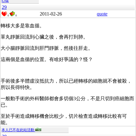
心猿
29
2011-02-26
quote
0
0
轉移大多是靠血循。
睪丸靜脈回流到心臟之後，會再打到肺。
大小腸靜脈回流到肝門靜脈，然後往肝走。
這兩個是血循的位置。有啥好爭議的？怪？
手術後多半體虛沒抵抗力，所以已經轉移的細胞就不會被殺，
所以長得特快。
一般動手術的外科醫師都會多切個3公分，不是只切到癌細胞而
已。
至於手術造成轉移機會比較少，切片檢查造成轉移比較有可
能。
本人已不在此站活動