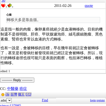
30
2011-02-26
quote
0
0
心猿
轉移大多是靠血循。
這是指一般的肉瘤，像卵巢癌就絕少是血液轉移的。目前的機
制還不是很明朗。肝癌、甲狀腺濾泡癌、絨毛膜細胞瘤、黑色
素瘤、腎癌也常常以血液的方式轉移。
也有一說是，會被轉移的目標，早在幾年前就註定會被轉移
了，甚至是初發病灶被發現前就已經註定會被轉移。所以，現
行的轉移途徑也很可能只是表面的觀察，包括淋巴轉移，種植
性轉移。
edited: 1
----------- Reply -----------
CC:
中醫藥
癌症
cht
台灣
個人
LGJ
Find
adm
login
register
views:137985