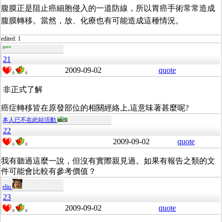
腹膜正是阻止癌細胞侵入的一道防線，所以胃癌手術常常造成
腹膜轉移。當然，放、化療也有可能造成這種情況。
edited: 1
guest
21
2009-09-02
quote
0
0
非正式了解
癌症轉移皆在原發部位的相關經絡上,這意味著甚麼呢?
本人已不在此站活動
22
2009-09-02
quote
0
0
我有聽過這麼一說，但沒有實際親見過。如果有報告之類的文
件可能會比較有參考價值？
eliu
23
2009-09-02
quote
0
0