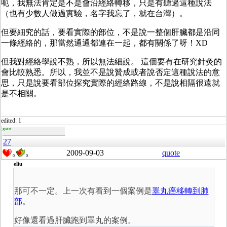
呃，我無法肯定是不是會沿經絡轉移，只是有聽過這種說法
（也有少數人做過實驗，名字我忘了，就在台灣）。
但要細究的話，要看實際的部位，不是說一整個肝臟都是沿同
一條經絡的，那當然通通都連在一起，都有關係了呀！XD
但我對經絡學說不熟，所以無法細說。 這個要有在研究針灸的
會比較熟悉。所以，我並不是說贊成或者說否定這種說法的意
思，只是說要看部位探究實際的經絡路線，不是說相隔很遠就
是不相關。
edited: 1
guest
27
2009-09-03
quote
0
0
eliu
那可不一定。上一次有看到一個案例是
睪丸癌移轉到肺
部
。
好像還看過肝臟跑到睪丸的案例。