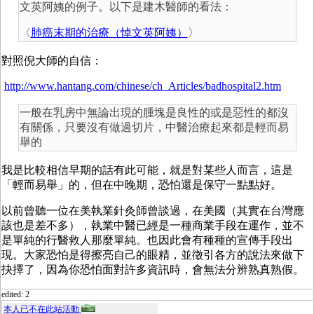
文英阿姨的例子。以下是建木醫師的看法：
〈
肺癌末期的治療（悼文英阿姨）
〉
對照倪大師的自信：
http://www.hantang.com/chinese/ch_Articles/badhospital2.htm
一般在乳房中無論出現的腫塊是良性的或是惡性的都沒
有關係，只要沒有做過切片，中醫治療起來都是輕而易
舉的
我是比較相信早期的話有此可能，就是對某些人而言，這是
「輕而易舉」的，但在中晚期，恐怕還是保守一點點好。
以前曾聽一位在美執業針灸師曾談過，在美國（其實在台灣應
該也是差不多），執業中醫已經是一種商業手段在運作，並不
是單純的行醫救人那麼單純。也因此會有種種的宣傳手段出
現。大家恐怕是得擦亮自己的眼精，並徵引各方的說法來做下
抉擇了，因為你恐怕面對許多資訊時，會無法分辨熟真熟假。
edited: 2
本人已不在此站活動