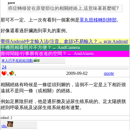
guest
癌症轉移皆在原發部位的相關經絡上,這意味著甚麼呢?
那可不一定。上一次有看到一個案例是
睪丸癌移轉到肺部
。
好像還看過肝臟跑到睪丸的案例。
覺得Android中文輸入法(注音、倉頡)不易輸入？→ gcin Android
手機照相看照片不方便？→ AndCamera
覺得鬧鐘/行事曆有改進的空間？→ AndAlarm
本人已不在此站活動
24
2009-09-02
quote
0
0
相關經絡有時候是一條從頭到腳的，這倒不一定是上下相距很
遠就不是同一條（或相關）的經絡。
例如足厥陰肝經，他是通肝膽及泌尿生殖系統的。足太陽膀胱
經則呼吸系統及泌尿生殖系統都有連繫。
edited: 2
eliu