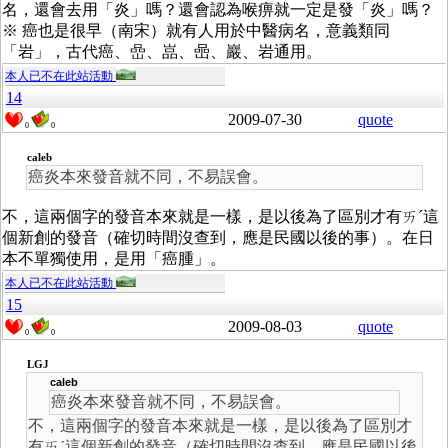
名，還會去用「炎」嗎？還會認為喉痹就一定是發「炎」嗎？
※ 癌也是很早（南宋）就有人用於中醫病名，意義類同
「岩」，古代癌、嵒、嵓、喦、巖、岩通用。
本人已不在此站活動
14
2009-07-30
quote
0
0
caleb
癌炎本來發音就不同，不易誤會。
不，這兩個字的發音本來就是一樣，是以後為了區別才有ㄞˊ這
個新創的發音（確切時間沒查到，應是民國以後的事）。在日
本不單獨使用，是用「癌腫」。
本人已不在此站活動
15
2009-08-03
quote
0
0
LGJ
caleb
癌炎本來發音就不同，不易誤會。
不，這兩個字的發音本來就是一樣，是以後為了區別才
有ㄞˊ這個新創的發音（確切時間沒查到，應是民國以後