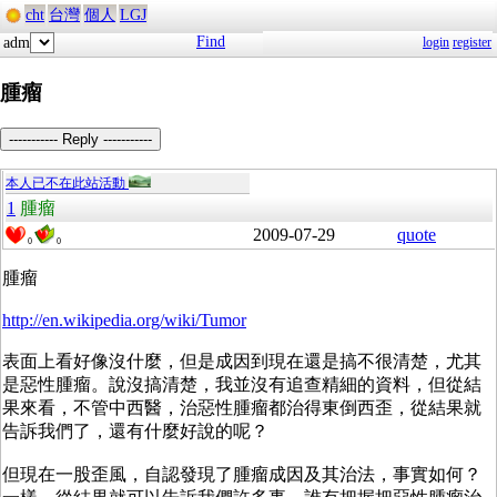
cht
台灣
個人
LGJ
Find
adm
login
register
腫瘤
----------- Reply -----------
本人已不在此站活動
1
腫瘤
2009-07-29
quote
0
0
腫瘤
http://en.wikipedia.org/wiki/Tumor
表面上看好像沒什麼，但是成因到現在還是搞不很清楚，尤其
是惡性腫瘤。說沒搞清楚，我並沒有追查精細的資料，但從結
果來看，不管中西醫，治惡性腫瘤都治得東倒西歪，從結果就
告訴我們了，還有什麼好說的呢？
但現在一股歪風，自認發現了腫瘤成因及其治法，事實如何？