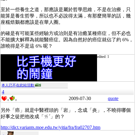
至於一些養生之道，那應該是屬於哲學思維，不是在治療，只
能算是養生哲學，所以也不必說得太滿，有那麼簡單的話，幾
座糯焙鵝都應該是在華人圈。
的確是有可能某些經驗方或治則是有治癒某種癌症，但不必也
不能擴大解釋為就能醫癌症。因為自然好的癌症就佔了約 6%，
誰曉得是不是這 6% 呢？
edited: 1
本人已不在此站活動
4
2009-07-30
quote
0
0
另外「癌」就是中醫裡頭的「岩」，念成「炎」，不曉得哪個
好事之徒把他改成「ㄞˊ」的？
http://dict.variants.moe.edu.tw/yitia/fra/fra02707.htm