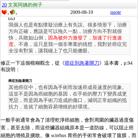
20
文英阿姨的例子
2009-08-19
quote
0
0
LGJ
我個人也是有點懷疑治療上有失誤。很多情形下，治療
方向正確，應該是可以拖久一點，治療方向不對就很
快，兵敗如山倒，
因為被外力激發了，加速了行進速
度
。不過，這只是我一個非專業的猜想，我對於癌症完
全沒有對策，讓我碰上了也只能傻眼。
修正一下這個模糊觀念，從《
癌症別急著開刀
》這本書，p.94
有說明：
癌症別急著開刀
其他癌症中，也有因為手術而加速癌成長速度的現象。
這並不是因為癌細胞的基因，在手術的壓力下變異成更
兇惡，而是因為手術刀造成的傷口，減弱正常組織的抵
抗力，造就了細胞容易增殖的好環境。
一般手術通常會為了清理乾淨癌細胞，會對周圍的臟器過度傷
害，甚至去除，而這些臟器組織原本是一道防線，可以阻止癌
細胞的增殖及擴散。像 scirrhus 胃癌的手術常會破壞了腹膜，而