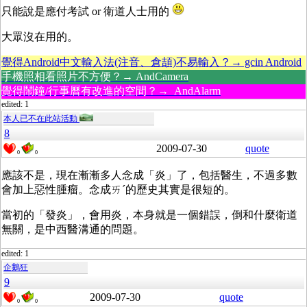
只能說是應付考試 or 衛道人士用的
大眾沒在用的。
覺得Android中文輸入法(注音、倉頡)不易輸入？→ gcin Android
手機照相看照片不方便？→ AndCamera
覺得鬧鐘/行事曆有改進的空間？→ AndAlarm
edited: 1
本人已不在此站活動
8
2009-07-30
quote
0
0
應該不是，現在漸漸多人念成「炎」了，包括醫生，不過多數
會加上惡性腫瘤。念成ㄞˊ的歷史其實是很短的。
當初的「發炎」，會用炎，本身就是一個錯誤，倒和什麼衛道
無關，是中西醫溝通的問題。
edited: 1
企鵝狂
9
2009-07-30
quote
0
0