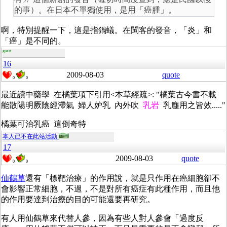
的事）。在日本不單獨使用，是用「癌腫」。
啊，特別提醒一下，這是指鍋蟻。在閩客的發音，「炎」和
「癌」是不同的。
guest
16
2009-08-03
quote
0
0
最近讀中藥學 在橘葉項下引用<本草經疏>: "橘葉古今書不載
能散陽明厥陰經滯氣 婦人妒乳 內外吹
乳岩
乳廱用之皆效....."
橘葉可治乳癌 這倒奇特
本人已不在此站活動
17
2009-08-03
quote
0
0
仙鶴草
還有「標靶治療」的作用說，就是只作用在癌細胞卻不
會影響正常細胞，不過，不是對所有癌症有此種作用，而且他
的作用要達到治療的目的可能還要再研究。
有人用仙鶴草來代替人參，因為有些人對人參會「過度反