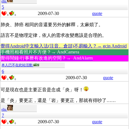
eliu
5
2009-07-30
quote
0
0
肺炎、肺癌 相同的音還要另外的解釋，太麻煩了。
語言不是物理定律，依人的需求改變應該是合理的。
覺得Android中文輸入法(注音、倉頡)不易輸入？→ gcin Android
手機照相看照片不方便？→ AndCamera
覺得鬧鐘/行事曆有改進的空間？→ AndAlarm
本人已不在此站活動
6
2009-07-30
quote
0
0
可是現在也是主要正音是念成「炎」呀！
是「炎」要更正，還是「岩」要更正，那就有得吵了……
eliu
7
2009-07-30
quote
0
0