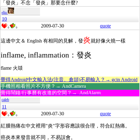
「發炎」不念「發炎」那要念什麼?
eliu
10
2009-07-30
quote
0
0
炎
這邊中文＆ English 有相同的見解，發
就好像火燒一樣
inflame, inflammation：發炎
flame 火燄
覺得Android中文輸入法(注音、倉頡)不易輸入？→ gcin Android
手機照相看照片不方便？→ AndCamera
覺得鬧鐘/行事曆有改進的空間？→ AndAlarm
caleb
11
2009-07-30
quote
0
0
紅腫熱痛在中文裡用"炎"字形容應該很合理，符合紅熱痛。
癌炎本來發音就不同，不易誤會。