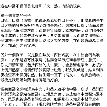
這在中醫不僅僅是包括和「火、熱」有關的現象。
舉一個實際的例子：
口瘡、口糜（西醫可能會認為感染性口腔炎），那麼真的是要
以火熱的發炎來對待嗎？恐怕是未必。虛寒性口瘡，瘡面及周
圍粘膜色偏淡或灰白，這是脾腎陽虛，陰寒內盛，逼浮陽外越
所造成的，如果去清火消炎，會更加嚴重，反而是要用熱藥，
例如桂附理中湯或通脈四逆湯之類的方劑（在西醫會認為這是
火上加油）才有辦法。
另外一個例子，就是慢性咽炎（西醫名詞，在中醫會稱為喉
痹），如果是虛寒性喉痹（粘膜會呈淡紅而非暗紅，脈沉），
你去用清涼藥（包括西醫的抗生素），會愈醫愈嚴重，必須如
上例用熱藥，這個例子我實際上碰過，我父親就是，結果到長
庚檢查不出個所以然，抗生素一直下（消炎），愈弄愈糟糕，
最後是我用溫熱藥補腎脾陽治好的。
當初西醫名詞轉譯為中文，那些人都不懂中醫，所以一些詞語
的對譯完全是站在西醫的立場及角度，造成如今中西醫溝通不
良，民眾也被這些名詞所誤導。如果那些人知道中醫早就有
「乳岩」、「腎岩」（現代的陰莖癌）這些中醫早就有的病