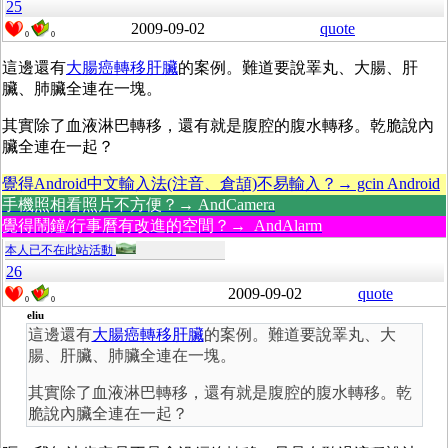
25
2009-09-02
quote
0
0
這邊還有
大腸癌轉移肝臟
的案例。難道要說睪丸、大腸、肝
臟、肺臟全連在一塊。
其實除了血液淋巴轉移，還有就是腹腔的腹水轉移。乾脆說內
臟全連在一起？
覺得Android中文輸入法(注音、倉頡)不易輸入？→ gcin Android
手機照相看照片不方便？→ AndCamera
覺得鬧鐘/行事曆有改進的空間？→ AndAlarm
本人已不在此站活動
26
2009-09-02
quote
0
0
eliu
這邊還有
大腸癌轉移肝臟
的案例。難道要說睪丸、大
腸、肝臟、肺臟全連在一塊。
其實除了血液淋巴轉移，還有就是腹腔的腹水轉移。乾
脆說內臟全連在一起？