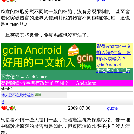
0
0
癌症的細胞分裂不同於一般的細胞，沒有分裂限制的，甚至會
進化突破器官的邊界入侵到其他的器官不同種類的細胞，這也
是可怕的地方。
一旦突破某些數量，免疫系統也沒辦法了。
覺得Android中文
輸入法(注音、倉
頡)不易輸入？→
gcin Android
手機照相看照片
不方便？→ AndCamera
覺得鬧鐘/行事曆有改進的空間？→ AndAlarm
edited: 2
本人已不在此站活動
3
2009-07-30
quote
0
0
只是看不慣一些人隨口一說，把治癌症視為探囊取物。像一堆
中醫診所醫院的廣告就是如此，但實際治癒比率多少？沒人清
楚。