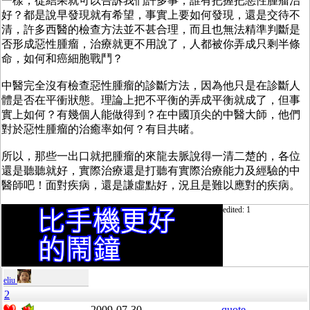
一樣，從結果就可以告訴我們許多事，誰有把握把惡性腫瘤治
好？都是說早發現就有希望，事實上要如何發現，還是交待不
清，許多西醫的檢查方法並不甚合理，而且也無法精準判斷是
否形成惡性腫瘤，治療就更不用說了，人都被你弄成只剩半條
命，如何和癌細胞戰鬥？
中醫完全沒有檢查惡性腫瘤的診斷方法，因為他只是在診斷人
體是否在平衝狀態。理論上把不平衡的弄成平衡就成了，但事
實上如何？有幾個人能做得到？在中國頂尖的中醫大師，他們
對於惡性腫瘤的治癒率如何？有目共睹。
所以，那些一出口就把腫瘤的來龍去脈說得一清二楚的，各位
還是聽聽就好，實際治療還是打聽有實際治療能力及經驗的中
醫師吧！面對疾病，還是謙虛點好，況且是難以應對的疾病。
edited: 1
eliu
2
2009-07-30
quote