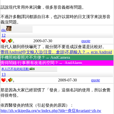
話說現代常用外來詞彙，很多形音義都有問題。
不過許多翻譯詞都源自日本，也許以當時的日文漢字來說形音
義沒問題。
eliu
12
2009-07-30
quote
0
0
現代人聽到癌快嚇死了，能分開不要造成誤會還是比較好。
覺得Android中文輸入法(注音、倉頡)不易輸入？→ gcin Android
手機照相看照片不方便？→ AndCamera
覺得鬧鐘/行事曆有改進的空間？→ AndAlarm
本人已不在此站活動
13
2009-07-30
quote
0
0
那是因為大家已經習慣了「發炎」這個名詞的使用，所以會覺
得很奇怪。
依西醫發炎的情況（引起發炎的原因）：
http://zh.wikipedia.org/w/index.php?title=炎症&variant=zh-tw