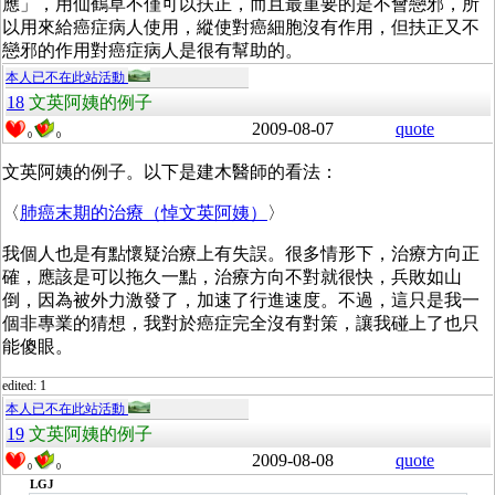
應」，用仙鶴草不僅可以扶正，而且最重要的是不會戀邪，所
以用來給癌症病人使用，縱使對癌細胞沒有作用，但扶正又不
戀邪的作用對癌症病人是很有幫助的。
本人已不在此站活動
18
文英阿姨的例子
2009-08-07
quote
0
0
文英阿姨的例子。以下是建木醫師的看法：
〈
肺癌末期的治療（悼文英阿姨）
〉
我個人也是有點懷疑治療上有失誤。很多情形下，治療方向正
確，應該是可以拖久一點，治療方向不對就很快，兵敗如山
倒，因為被外力激發了，加速了行進速度。不過，這只是我一
個非專業的猜想，我對於癌症完全沒有對策，讓我碰上了也只
能傻眼。
edited: 1
本人已不在此站活動
19
文英阿姨的例子
2009-08-08
quote
0
0
LGJ