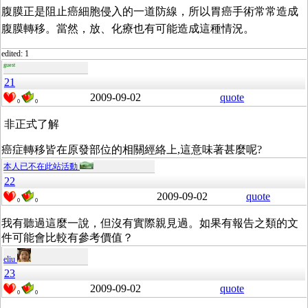
腹膜正是阻止癌細胞侵入的一道防線，所以胃癌手術常常造成
腹膜轉移。當然，放、化療也有可能造成這種情況。
edited: 1
guest
21
2009-09-02
quote
0
0
非正式了解
癌症轉移皆在原發部位的相關經絡上,這意味著甚麼呢?
本人已不在此站活動
22
2009-09-02
quote
0
0
我有聽過這麼一說，但沒有實際親見過。如果有報告之類的文
件可能會比較有參考價值？
eliu
23
2009-09-02
quote
0
0