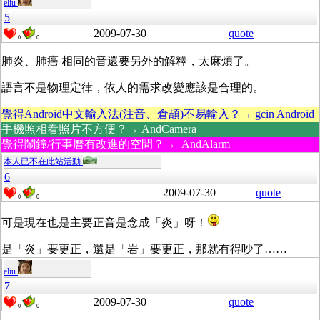
eliu
5
2009-07-30
quote
0
0
肺炎、肺癌 相同的音還要另外的解釋，太麻煩了。
語言不是物理定律，依人的需求改變應該是合理的。
覺得Android中文輸入法(注音、倉頡)不易輸入？→ gcin Android
手機照相看照片不方便？→ AndCamera
覺得鬧鐘/行事曆有改進的空間？→ AndAlarm
本人已不在此站活動
6
2009-07-30
quote
0
0
可是現在也是主要正音是念成「炎」呀！
是「炎」要更正，還是「岩」要更正，那就有得吵了……
eliu
7
2009-07-30
quote
0
0