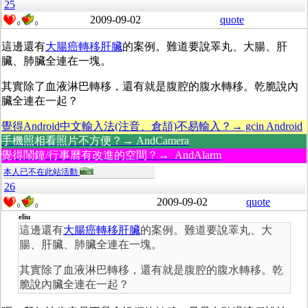
25
2009-09-02
quote
0
0
這邊還有
大腸癌轉移肝臟
的案例。難道要說睪丸、大腸、肝
臟、肺臟全連在一塊。
其實除了血液淋巴轉移，還有就是腹腔的腹水轉移。乾脆說內
臟全連在一起？
覺得Android中文輸入法(注音、倉頡)不易輸入？→ gcin Android
手機照相看照片不方便？→ AndCamera
覺得鬧鐘/行事曆有改進的空間？→ AndAlarm
本人已不在此站活動
26
2009-09-02
quote
0
0
eliu
這邊還有
大腸癌轉移肝臟
的案例。難道要說睪丸、大
腸、肝臟、肺臟全連在一塊。
其實除了血液淋巴轉移，還有就是腹腔的腹水轉移。乾
脆說內臟全連在一起？