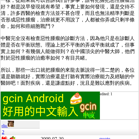
一樣，從結果就可以告訴我們許多事，誰有把握把惡性腫瘤治
好？都是說早發現就有希望，事實上要如何發現，還是交待不
清，許多西醫的檢查方法並不甚合理，而且也無法精準判斷是
否形成惡性腫瘤，治療就更不用說了，人都被你弄成只剩半條
命，如何和癌細胞戰鬥？
中醫完全沒有檢查惡性腫瘤的診斷方法，因為他只是在診斷人
體是否在平衝狀態。理論上把不平衡的弄成平衡就成了，但事
實上如何？有幾個人能做得到？在中國頂尖的中醫大師，他們
對於惡性腫瘤的治癒率如何？有目共睹。
所以，那些一出口就把腫瘤的來龍去脈說得一清二楚的，各位
還是聽聽就好，實際治療還是打聽有實際治療能力及經驗的中
醫師吧！面對疾病，還是謙虛點好，況且是難以應對的疾病。
edited: 1
eliu
2
2009-07-30
quote