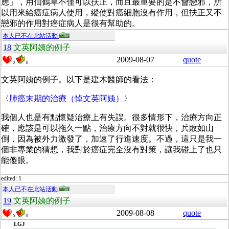
應」，用仙鶴草不僅可以扶正，而且最重要的是不會戀邪，所
以用來給癌症病人使用，縱使對癌細胞沒有作用，但扶正又不
戀邪的作用對癌症病人是很有幫助的。
本人已不在此站活動
18
文英阿姨的例子
2009-08-07
quote
0
0
文英阿姨的例子。以下是建木醫師的看法：
〈
肺癌末期的治療（悼文英阿姨）
〉
我個人也是有點懷疑治療上有失誤。很多情形下，治療方向正
確，應該是可以拖久一點，治療方向不對就很快，兵敗如山
倒，因為被外力激發了，加速了行進速度。不過，這只是我一
個非專業的猜想，我對於癌症完全沒有對策，讓我碰上了也只
能傻眼。
edited: 1
本人已不在此站活動
19
文英阿姨的例子
2009-08-08
quote
0
0
LGJ