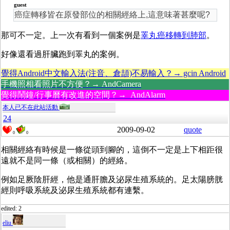
guest
癌症轉移皆在原發部位的相關經絡上,這意味著甚麼呢?
那可不一定。上一次有看到一個案例是
睪丸癌移轉到肺部
。
好像還看過肝臟跑到睪丸的案例。
覺得Android中文輸入法(注音、倉頡)不易輸入？→ gcin Android
手機照相看照片不方便？→ AndCamera
覺得鬧鐘/行事曆有改進的空間？→ AndAlarm
本人已不在此站活動
24
2009-09-02
quote
0
0
相關經絡有時候是一條從頭到腳的，這倒不一定是上下相距很
遠就不是同一條（或相關）的經絡。
例如足厥陰肝經，他是通肝膽及泌尿生殖系統的。足太陽膀胱
經則呼吸系統及泌尿生殖系統都有連繫。
edited: 2
eliu