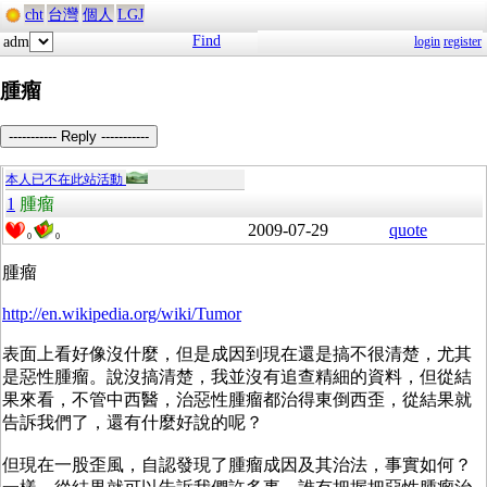
cht
台灣
個人
LGJ
Find
adm
login
register
腫瘤
----------- Reply -----------
本人已不在此站活動
1
腫瘤
2009-07-29
quote
0
0
腫瘤
http://en.wikipedia.org/wiki/Tumor
表面上看好像沒什麼，但是成因到現在還是搞不很清楚，尤其
是惡性腫瘤。說沒搞清楚，我並沒有追查精細的資料，但從結
果來看，不管中西醫，治惡性腫瘤都治得東倒西歪，從結果就
告訴我們了，還有什麼好說的呢？
但現在一股歪風，自認發現了腫瘤成因及其治法，事實如何？