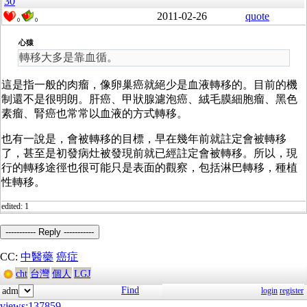
30
2011-02-26
quote
0
0
心猿
轉移大多是靠血循。
這是指一般的肉瘤，像卵巢癌就絕少是血液轉移的。目前的機
制還不是很明朗。肝癌、甲狀腺濾泡癌、絨毛膜細胞瘤、黑色
素瘤、腎癌也常常以血液的方式轉移。
也有一說是，會被轉移的目標，早在幾年前就註定會被轉移
了，甚至是初發病灶被發現前就已經註定會被轉移。所以，現
行的轉移途徑也很可能只是表面的觀察，包括淋巴轉移，種植
性轉移。
edited: 1
----------- Reply -----------
CC:
中醫藥
癌症
cht
台灣
個人
LGJ
Find
adm
login
register
views:137859