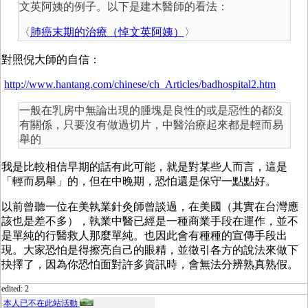
文英阿姨的例子。以下是建木醫師的看法：
〈
肺癌末期的治療（悼文英阿姨）
〉
對照倪大師的自信：
http://www.hantang.com/chinese/ch_Articles/badhospital2.htm
一般在乳房中無論出現的腫塊是良性的或是惡性的都沒
有關係，只要沒有做過切片，中醫治療起來都是輕而易
舉的
我是比較相信早期的話有此可能，就是對某些人而言，這是
「輕而易舉」的，但在中晚期，恐怕還是保守一點點好。
以前曾聽一位在美執業針灸師曾談過，在美國（其實在台灣應
該也是差不多），執業中醫已經是一種商業手段在運作，並不
是單純的行醫救人那麼單純。也因此會有種種的宣傳手段出
現。大家恐怕是得擦亮自己的眼精，並徵引各方的說法來做下
抉擇了，因為你恐怕面對許多資訊時，會無法分辨熟真熟假。
edited: 2
本人已不在此站活動