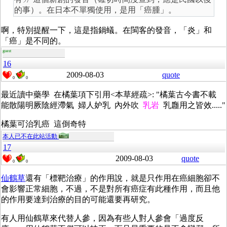
的事）。在日本不單獨使用，是用「癌腫」。
啊，特別提醒一下，這是指鍋蟻。在閩客的發音，「炎」和
「癌」是不同的。
guest
16
2009-08-03
quote
0
0
最近讀中藥學 在橘葉項下引用<本草經疏>: "橘葉古今書不載
能散陽明厥陰經滯氣 婦人妒乳 內外吹
乳岩
乳廱用之皆效....."
橘葉可治乳癌 這倒奇特
本人已不在此站活動
17
2009-08-03
quote
0
0
仙鶴草
還有「標靶治療」的作用說，就是只作用在癌細胞卻不
會影響正常細胞，不過，不是對所有癌症有此種作用，而且他
的作用要達到治療的目的可能還要再研究。
有人用仙鶴草來代替人參，因為有些人對人參會「過度反