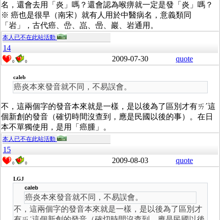
名，還會去用「炎」嗎？還會認為喉痹就一定是發「炎」嗎？
※ 癌也是很早（南宋）就有人用於中醫病名，意義類同
「岩」，古代癌、嵒、嵓、喦、巖、岩通用。
本人已不在此站活動
14
2009-07-30
quote
0
0
caleb
癌炎本來發音就不同，不易誤會。
不，這兩個字的發音本來就是一樣，是以後為了區別才有ㄞˊ這
個新創的發音（確切時間沒查到，應是民國以後的事）。在日
本不單獨使用，是用「癌腫」。
本人已不在此站活動
15
2009-08-03
quote
0
0
LGJ
caleb
癌炎本來發音就不同，不易誤會。
不，這兩個字的發音本來就是一樣，是以後為了區別才
有ㄞˊ這個新創的發音（確切時間沒查到，應是民國以後