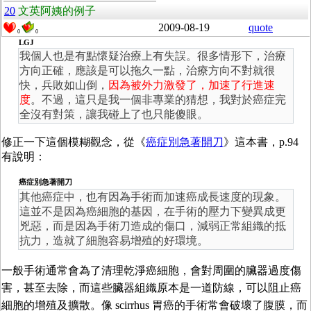
20
文英阿姨的例子
2009-08-19
quote
0
0
LGJ
我個人也是有點懷疑治療上有失誤。很多情形下，治療
方向正確，應該是可以拖久一點，治療方向不對就很
快，兵敗如山倒，
因為被外力激發了，加速了行進速
度
。不過，這只是我一個非專業的猜想，我對於癌症完
全沒有對策，讓我碰上了也只能傻眼。
修正一下這個模糊觀念，從《
癌症別急著開刀
》這本書，p.94
有說明：
癌症別急著開刀
其他癌症中，也有因為手術而加速癌成長速度的現象。
這並不是因為癌細胞的基因，在手術的壓力下變異成更
兇惡，而是因為手術刀造成的傷口，減弱正常組織的抵
抗力，造就了細胞容易增殖的好環境。
一般手術通常會為了清理乾淨癌細胞，會對周圍的臟器過度傷
害，甚至去除，而這些臟器組織原本是一道防線，可以阻止癌
細胞的增殖及擴散。像 scirrhus 胃癌的手術常會破壞了腹膜，而