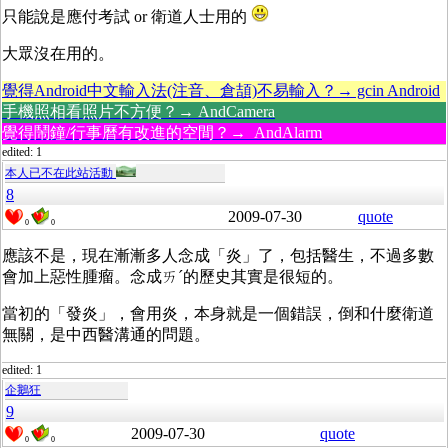
只能說是應付考試 or 衛道人士用的
大眾沒在用的。
覺得Android中文輸入法(注音、倉頡)不易輸入？→ gcin Android
手機照相看照片不方便？→ AndCamera
覺得鬧鐘/行事曆有改進的空間？→ AndAlarm
edited: 1
本人已不在此站活動
8
2009-07-30
quote
0
0
應該不是，現在漸漸多人念成「炎」了，包括醫生，不過多數
會加上惡性腫瘤。念成ㄞˊ的歷史其實是很短的。
當初的「發炎」，會用炎，本身就是一個錯誤，倒和什麼衛道
無關，是中西醫溝通的問題。
edited: 1
企鵝狂
9
2009-07-30
quote
0
0