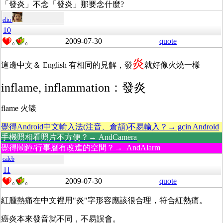
「發炎」不念「發炎」那要念什麼?
eliu
10
2009-07-30
quote
0
0
炎
這邊中文＆ English 有相同的見解，發
就好像火燒一樣
inflame, inflammation：發炎
flame 火燄
覺得Android中文輸入法(注音、倉頡)不易輸入？→ gcin Android
手機照相看照片不方便？→ AndCamera
覺得鬧鐘/行事曆有改進的空間？→ AndAlarm
caleb
11
2009-07-30
quote
0
0
紅腫熱痛在中文裡用"炎"字形容應該很合理，符合紅熱痛。
癌炎本來發音就不同，不易誤會。