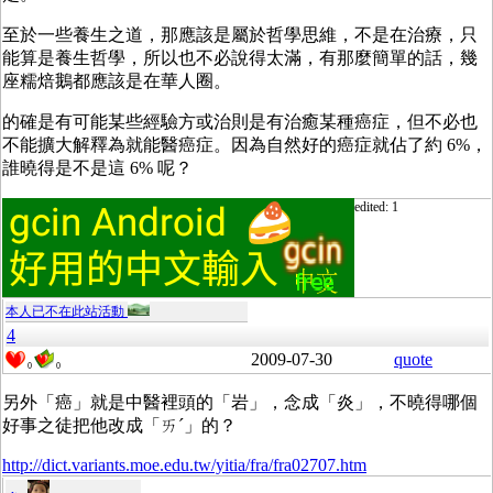
至於一些養生之道，那應該是屬於哲學思維，不是在治療，只
能算是養生哲學，所以也不必說得太滿，有那麼簡單的話，幾
座糯焙鵝都應該是在華人圈。
的確是有可能某些經驗方或治則是有治癒某種癌症，但不必也
不能擴大解釋為就能醫癌症。因為自然好的癌症就佔了約 6%，
誰曉得是不是這 6% 呢？
edited: 1
本人已不在此站活動
4
2009-07-30
quote
0
0
另外「癌」就是中醫裡頭的「岩」，念成「炎」，不曉得哪個
好事之徒把他改成「ㄞˊ」的？
http://dict.variants.moe.edu.tw/yitia/fra/fra02707.htm