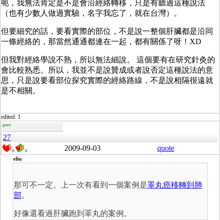
呃，我無法肯定是不是會沿經絡轉移，只是有聽過這種說法
（也有少數人做過實驗，名字我忘了，就在台灣）。
但要細究的話，要看實際的部位，不是說一整個肝臟都是沿同
一條經絡的，那當然通通都連在一起，都有關係了呀！XD
但我對經絡學說不熟，所以無法細說。 這個要有在研究針灸的
會比較熟悉。所以，我並不是說贊成或者說否定這種說法的意
思，只是說要看部位探究實際的經絡路線，不是說相隔很遠就
是不相關。
edited: 1
guest
27
2009-09-03
quote
0
0
eliu
那可不一定。上一次有看到一個案例是
睪丸癌移轉到肺
部
。
好像還看過肝臟跑到睪丸的案例。