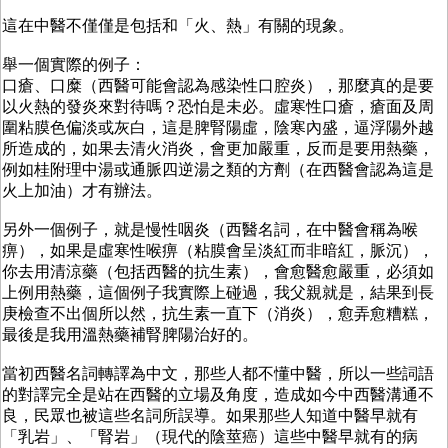
這在中醫不僅僅是包括和「火、熱」有關的現象。
舉一個實際的例子：
口瘡、口糜（西醫可能會認為感染性口腔炎），那麼真的是要
以火熱的發炎來對待嗎？恐怕是未必。虛寒性口瘡，瘡面及周
圍粘膜色偏淡或灰白，這是脾腎陽虛，陰寒內盛，逼浮陽外越
所造成的，如果去清火消炎，會更加嚴重，反而是要用熱藥，
例如桂附理中湯或通脈四逆湯之類的方劑（在西醫會認為這是
火上加油）才有辦法。
另外一個例子，就是慢性咽炎（西醫名詞，在中醫會稱為喉
痹），如果是虛寒性喉痹（粘膜會呈淡紅而非暗紅，脈沉），
你去用清涼藥（包括西醫的抗生素），會愈醫愈嚴重，必須如
上例用熱藥，這個例子我實際上碰過，我父親就是，結果到長
庚檢查不出個所以然，抗生素一直下（消炎），愈弄愈糟糕，
最後是我用溫熱藥補腎脾陽治好的。
當初西醫名詞轉譯為中文，那些人都不懂中醫，所以一些詞語
的對譯完全是站在西醫的立場及角度，造成如今中西醫溝通不
良，民眾也被這些名詞所誤導。如果那些人知道中醫早就有
「乳岩」、「腎岩」（現代的陰莖癌）這些中醫早就有的病