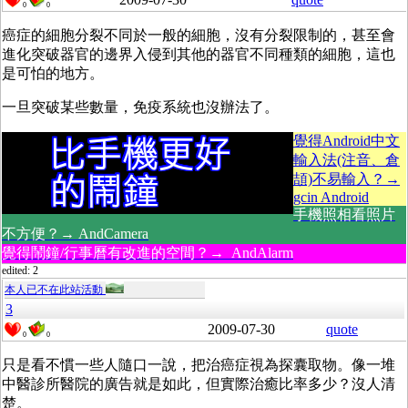
0
0
癌症的細胞分裂不同於一般的細胞，沒有分裂限制的，甚至會
進化突破器官的邊界入侵到其他的器官不同種類的細胞，這也
是可怕的地方。
一旦突破某些數量，免疫系統也沒辦法了。
覺得Android中文
輸入法(注音、倉
頡)不易輸入？→
gcin Android
手機照相看照片
不方便？→ AndCamera
覺得鬧鐘/行事曆有改進的空間？→ AndAlarm
edited: 2
本人已不在此站活動
3
2009-07-30
quote
0
0
只是看不慣一些人隨口一說，把治癌症視為探囊取物。像一堆
中醫診所醫院的廣告就是如此，但實際治癒比率多少？沒人清
楚。