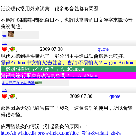
話說現代常用外來詞彙，很多形音義都有問題。
不過許多翻譯詞都源自日本，也許以當時的日文漢字來說形音
義沒問題。
eliu
12
2009-07-30
quote
0
0
現代人聽到癌快嚇死了，能分開不要造成誤會還是比較好。
覺得Android中文輸入法(注音、倉頡)不易輸入？→ gcin Android
手機照相看照片不方便？→ AndCamera
覺得鬧鐘/行事曆有改進的空間？→ AndAlarm
本人已不在此站活動
13
2009-07-30
quote
0
0
那是因為大家已經習慣了「發炎」這個名詞的使用，所以會覺
得很奇怪。
依西醫發炎的情況（引起發炎的原因）：
http://zh.wikipedia.org/w/index.php?title=炎症&variant=zh-tw