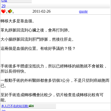
心猿
29
2011-02-26
quote
0
0
轉移大多是靠血循。
睪丸靜脈回流到心臟之後，會再打到肺。
大小腸靜脈回流到肝門靜脈，然後往肝走。
這兩個是血循的位置。有啥好爭議的？怪？
手術後多半體虛沒抵抗力，所以已經轉移的細胞就不會被殺，
所以長得特快。
一般動手術的外科醫師都會多切個3公分，不是只切到癌細胞而
已。
至於手術造成轉移機會比較少，切片檢查造成轉移比較有可
能。
本人已不在此站活動