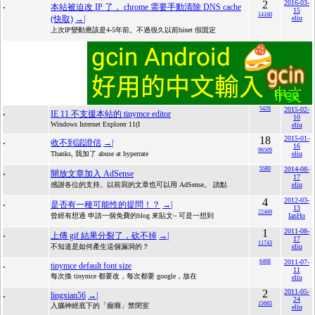
.
2
2016-03-
本站被迫改 IP 了， chrome 需要手動清除 DNS cache
15
14160
(快取)
→|
eliu
上次IP變動應該是4-5年前。不過很久以前hinet 假固定
.
5428
2015-02-
IE 11 不支援本站的 tinymce editor
10
Windows Internet Explorer 11(I
eliu
.
18
2015-01-
收不到認證信
→|
16
96509
Thanks, 我加了 abuse at hyperrate
eliu
.
5580
2014-08-
開放文章加入 AdSense
17
感謝各位的支持。以前寫的文章也可以用 AdSense。 請點
eliu
.
4
2012-03-
是否有一種可能性的提問！？
→|
13
22469
曾經有想過 申請一個免費的blog 來貼文~ 可是一想到
IanHo
.
1
2011-08-
上傳 gif 結果分裂了，砍不掉
→|
17
11743
不知道是如何產生這個漏洞的？
eliu
.
6468
2011-07-
tinymce default font size
11
每次換 tinymce 都要改，每次都要 google，放在
eliu
.
2
2011-05-
lingxian56
→|
24
15665
入腦神經底下的「癲癇」禁閉室
eliu