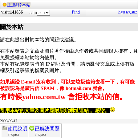
cht
關於本站
visit:
141856
Find
login
register
adm
關於本站
請在此提出對於本站的問題或建議。
在本站發表之文章及圖片著作權由原作者或共同編輯人擁有，且
免費授權本站於站內使用。
本站有紀錄發表時的 IP 網址及時間，請勿亂發文章或上傳有版
權及引起爭議的檔案及圖片。
如果認證 E-mail 沒有收到，可以去垃圾信箱去看一下，有可能
被誤認為是廣告信 SPAM，像 hotmail.com 就會。
有時候yahoo.com.tw 會拒收本站的信。
引用本站的文章及圖片應附原始網址連結 。感謝。
2009-09-17
使用說明
已解決問題
7 topics
7 topics