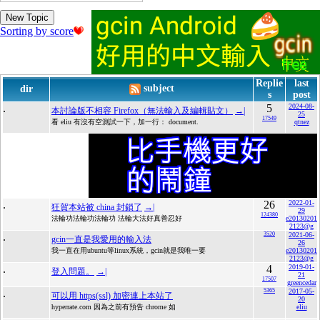
New Topic
Sorting by score
Replie
last
subject
dir
s
post
.
5
2024-08-
本討論版不相容 Firefox（無法輸入及編輯貼文）
→|
25
17549
看 eliu 有沒有空測試一下，加一行： document.
qtnez
.
26
2022-01-
狂賀本站被 china 封鎖了
→|
29
124380
法輪功法輪功法輪功 法輪大法好真善忍好
e20130201
2123@g
.
3520
2021-06-
gcin一直是我愛用的輸入法
26
我一直在用ubuntu等linux系統，gcin就是我唯一要
e20130201
2123@g
.
4
2019-01-
登入問題。
→|
21
17507
greencedar
.
5365
2017-05-
可以用 https(ssl) 加密連上本站了
20
hyperrate.com 因為之前有預告 chrome 如
eliu