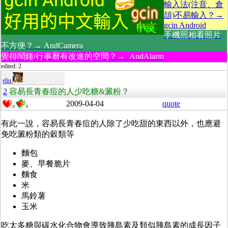
輸入法(注音、倉
頡)不易輸入？→
gcin Android
手機照相看照片
不方便？→ AndCamera
覺得鬧鐘/行事曆有改進的空間？→ AndAlarm
edited: 2
eliu
2
容易長青春痘的人少吃糖&澱粉？
2009-04-04
quote
0
0
有此一說，容易長青春痘的人除了少吃甜的東西以外，也應避
免吃澱粉類的穀類等
麵包
麥、早餐脆片
麵食
米
馬鈴薯
玉米
吃太多糖與碳水化合物會導致胰島素及類似胰島素的成長因子