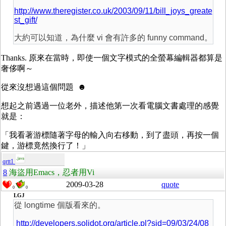
http://www.theregister.co.uk/2003/09/11/bill_joys_greate
st_gift/
大約可以知道，為什麼 vi 會有許多的 funny command。
Thanks. 原來在當時，即使一個文字模式的全螢幕編輯器都算是
奢侈啊～
從來沒想過這個問題 ☻
想起之前遇過一位老外，描述他第一次看電腦文書處理的感覺
就是：
「我看著游標隨著字母的輸入向右移動，到了盡頭，再按一個
鍵，游標竟然換行了！」
qrtt1
8
海盜用Emacs，忍者用Vi
2009-03-28
quote
0
0
LGJ
從 longtime 個版看來的。
http://developers.solidot.org/article.pl?sid=09/03/24/08