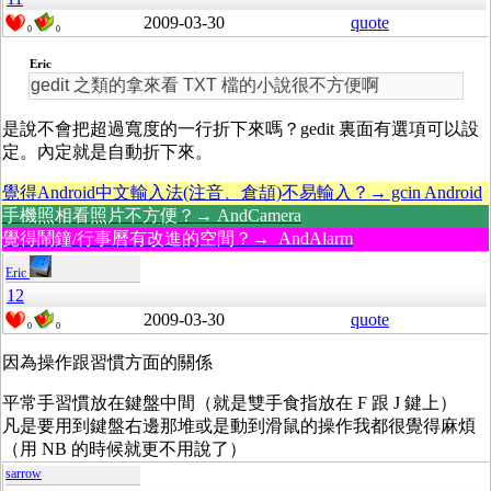
2009-03-30
quote
0
0
Eric
gedit 之類的拿來看 TXT 檔的小說很不方便啊
是說不會把超過寬度的一行折下來嗎？gedit 裏面有選項可以設
定。內定就是自動折下來。
覺得Android中文輸入法(注音、倉頡)不易輸入？→ gcin Android
手機照相看照片不方便？→ AndCamera
覺得鬧鐘/行事曆有改進的空間？→ AndAlarm
Eric
12
2009-03-30
quote
0
0
因為操作跟習慣方面的關係
平常手習慣放在鍵盤中間（就是雙手食指放在 F 跟 J 鍵上）
凡是要用到鍵盤右邊那堆或是動到滑鼠的操作我都很覺得麻煩
（用 NB 的時候就更不用說了）
sarrow