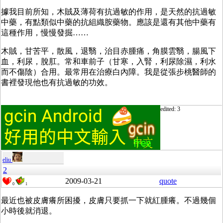
據我目前所知，木賊及薄荷有抗過敏的作用，是天然的抗過敏
中藥，有點類似中藥的
抗組織胺藥物。應該是還有其他中藥有
這種作用，慢慢發掘……
木賊，甘苦平，散風，退翳，治目赤腫痛，角膜雲翳，腸風下
血，利尿，脫肛。常和車前子（甘寒，入腎，利尿除濕，利水
而不傷陰）合用。最常用在治療白內障。我是從張步桃醫師的
書裡發現他也有抗過敏的功效。
edited: 3
eliu
2
2009-03-21
quote
0
1
最近也被皮膚癢所困擾，皮膚只要抓一下就紅腫癢。不過幾個
小時後就消退。