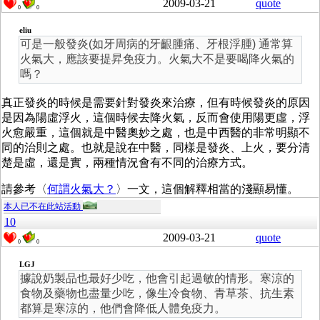
2009-03-21
quote
0
0
eliu
可是一般發炎(如牙周病的牙齦腫痛、牙根浮腫) 通常算
火氣大，應該要提昇免疫力。火氣大不是要喝降火氣的
嗎？
真正發炎的時候是需要針對發炎來治療，但有時候發炎的原因
是因為陽虛浮火，這個時候去降火氣，反而會使用陽更虛，浮
火愈嚴重，這個就是中醫奧妙之處，也是中西醫的非常明顯不
同的治則之處。也就是說在中醫，同樣是發炎、上火，要分清
楚是虛，還是實，兩種情況會有不同的治療方式。
請參考〈
何謂火氣大？
〉一文，這個解釋相當的淺顯易懂。
本人已不在此站活動
10
2009-03-21
quote
0
0
LGJ
據說奶製品也最好少吃，他會引起過敏的情形。寒涼的
食物及藥物也盡量少吃，像生冷食物、青草茶、抗生素
都算是寒涼的，他們會降低人體免疫力。