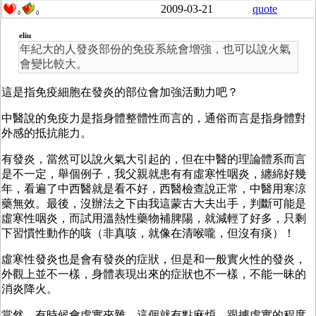
2009-03-21
quote
0
0
eliu
年紀大的人發炎部份的免疫系統會增強，也可以說火氣
會變比較大。
這是指免疫細胞在發炎的部位會加強活動力吧？
中醫說的免疫力是指身體整體性而言的，通俗而言是指身體對
外感的抵抗能力。
有發炎，當然可以說火氣大引起的，但在中醫的理論體系而言
是不一定，舉個例子，我父親就患有有虛寒性咽炎，纏綿好幾
年，看遍了中西醫就是看不好，西醫檢查說正常，中醫用寒涼
藥無效。最後，沒辦法之下由我這蒙古大夫出手，判斷可能是
虛寒性咽炎，而試用溫熱性藥物補脾陽，就減輕了好多，只剩
下習慣性動作的咳（非真咳，就像在清喉嚨，但沒有痰）！
虛寒性發炎也是會有發炎的症狀，但是和一般實火性的發炎，
外觀上並不一樣，身體表現出來的症狀也不一樣，不能一昧的
消炎降火。
當然，有時候會虛實夾雜，這個就有點麻煩，跟據虛實的程度