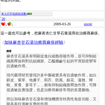
有提到木賊。
本人已不在此站活動
20
2009-03-26
quote
0
0
這一篇也可以參考，把麻黃杏仁甘草石膏湯用在治療蕁麻疹。
加味麻杏甘石湯治療蕁麻疹經驗
〉
〈
摘要
麻杏甘石湯具有明顯促進白細胞吞噬作用，並可抑制組
織胺釋放和對抗組織胺、乙醯膽鹼引起的平滑肌痙攣等
抗過敏作用。
現代藥理研究發現許多中藥確實具有抗過敏作用，如白
蘚皮、紫草、地膚子、荊芥、防風、銀花、蓮翹、蟬
蛻、黃耆、蒼耳子…，都有抑制組織胺釋放作用，可降
低過敏反應強度，也是治療尋麻疹常用的首選藥物。
所以加味麻杏甘石湯有增強機體非特異性免疫功能，又
能具有抗過敏反應的作用。