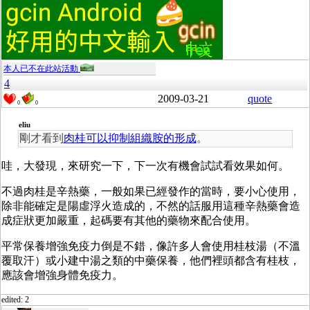
本人已不在此站活動
4
2009-03-21
quote
0
0
eliu
剛才看到
肉桂可以抑制組織胺的形成
。
哇，大發現，來研究一下，下一次有機會試試看效果如何。
不過肉桂是辛熱藥，一般如果已經發作的當時，要小心使用，
除非能確定是陽虛浮火造成的，不然的話服用這種辛熱藥會造
成症狀更加嚴重，起碼要有其他的藥物來配合使用。
平常保養增強免疫力倒是不錯，像許多人會使用桂枝湯（不溫
覆取汗）或小建中湯之類的中藥保養，他們裡頭都含有桂枝，
應該會增強身體免疫力。
edited: 2