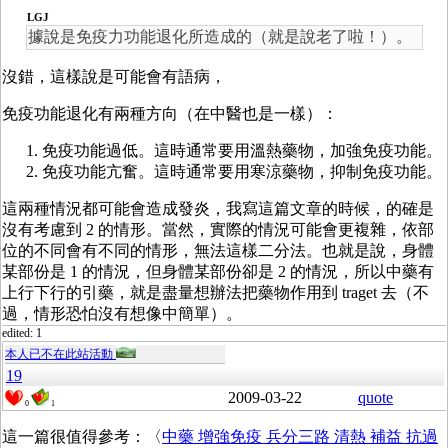
LGJ
據說是免疫力功能退化所造成的（就是說老了啦！）。
沒錯，這樣說是可能會有語病，
免疫功能退化有兩種方向（在中醫也是一樣）：
免疫功能過低。這時通常要用溫熱藥物，加強免疫功能。
免疫功能亢奮。這時通常要用寒涼藥物，抑制免疫功能。
這兩種情況都可能會造成發炎，我寫這篇文章的時候，的確是
沒有考慮到 2 的情形。當然，實際的情況可能會更複雜，依部
位的不同會有不同的情形，無法這樣二分法。也就是說，身體
某部份是 1 的情況，但身體某部份卻是 2 的情況，所以中藥有
上行下行的引藥，就是盡量想辦法把藥物作用到 traget 去（不
過，情形恐怕沒有想像中簡單）。
edited: 1
本人已不在此站活動
19
2009-03-22
quote
0
1
這一篇很值得參考：〈
中藥 增強免疫 兵分三路 清熱 補益 抗過