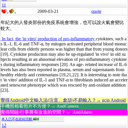
11
2009-03-21
quote
0
0
年紀大的人發炎部份的免疫系統會增強，也可以說火氣會變比
較大。
In fact, the 'in vitro' production of pro-inflammatory
cytokines, such a
s IL-1, IL-6 and TNF-
α
, by mitogen activated peripheral blood monuc
lear cells from elderly persons was higher than that from young donors
[19]. Cytokine production may also be up-regulated 'in vivo' in old su
bjects resulting in an abnormal elevation of pro-inflammatory cytokine
s during inflammatory responses
[20]. An age- related increase of IL-6
levels has also been reported in plasma, serum and supernatants from
healthy elderly and centenarians
[19,21,22]. It is interesting to note tha
t 'in vitro' addition of IL-1 and TNF-
α
to fibroblasts induced an acceler
ated senescent phenotype which was rescued by anti-oxidant addition
[23].
覺得Android中文輸入法(注音、倉頡)不易輸入？→ gcin Android
手機照相看照片不方便？→ AndCamera
覺得鬧鐘/行事曆有改進的空間？→ AndAlarm
本人已不在此站活動
12