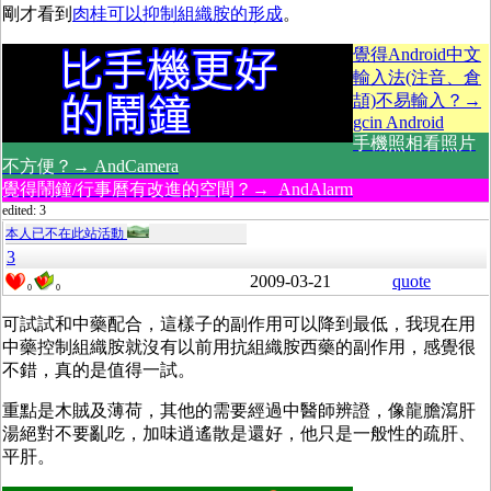
剛才看到
肉桂可以抑制組織胺的形成
。
覺得Android中文
輸入法(注音、倉
頡)不易輸入？→
gcin Android
手機照相看照片
不方便？→ AndCamera
覺得鬧鐘/行事曆有改進的空間？→ AndAlarm
edited: 3
本人已不在此站活動
3
2009-03-21
quote
0
0
可試試和中藥配合，這樣子的副作用可以降到最低，我現在用
中藥控制組織胺就沒有以前用抗組織胺西藥的副作用，感覺很
不錯，真的是值得一試。
重點是木賊及薄荷，其他的需要經過中醫師辨證，像龍膽瀉肝
湯絕對不要亂吃，加味逍遙散是還好，他只是一般性的疏肝、
平肝。