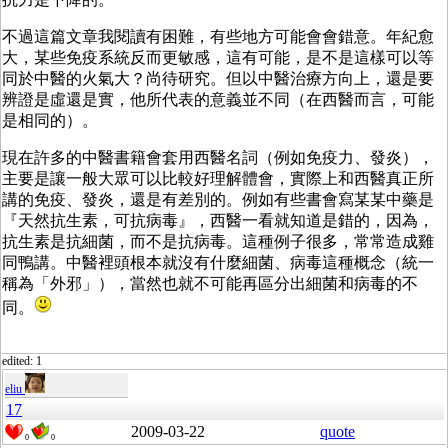
不過這篇文章我閱讀有困難，有些地方可能會會錯意。年紀愈
大，某些免疫系統反而更敏感，這有可能，是不是這樣可以等
同於中醫的火氣大？尚待研究。但以中醫治療方向上，還是要
辨證是虛還是實，他所代表的意義並不同（在西醫而言，可能
是相同的）。
現在許多的中醫書籍會套用西醫名詞（例如免疫力、發炎），
主要是讓一般大眾可以比較好理解體會，實際上和西醫真正所
講的免疫、發炎，還是有差別的。例如有些書會寫某某中藥是
『天然抗生素，可抗病毒』，西醫一看就知道是錯的，因為，
抗生素是抗細菌，而不是抗病毒。這種例子很多，常常造成雞
同鴨講。中醫裡頭根本就沒有什麼細菌、病毒這種概念（統一
稱為「外邪」），當然也就不可能再區分出細菌和病毒的不
同。
edited: 1
eliu
17
2009-03-22
quote
0
0