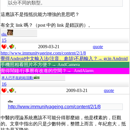
以分不同的類型。
這應該不是指抵抗能力增強的意思吧？
有全文 link 嗎？（post 中的 link 是錯誤的）。
eliu
15
2009-03-21
quote
0
1
http://www.immunityageing.com/content/2/1/8
覺得Android中文輸入法(注音、倉頡)不易輸入？→ gcin Android
手機照相看照片不方便？→ AndCamera
覺得鬧鐘/行事曆有改進的空間？→ AndAlarm
本人已不在此站活動
16
2009-03-21
quote
0
0
eliu
http://www.immunityageing.com/content/2/1/8
中醫的理論系統應該不可能分得那麼細，他是樸素的，巨觀
的。文章中指出的只是少數特例，整體上而言，年紀愈大，抵
抗力是下降的。