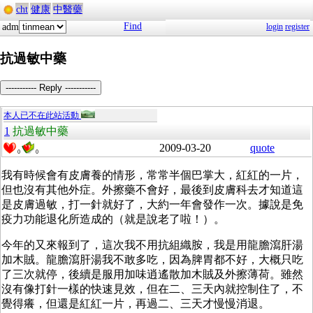
cht
健康
中醫藥
Find
adm
login
register
抗過敏中藥
----------- Reply -----------
本人已不在此站活動
1
抗過敏中藥
2009-03-20
quote
0
0
我有時候會有皮膚養的情形，常常半個巴掌大，紅紅的一片，
但也沒有其他外症。外擦藥不會好，最後到皮膚科去才知道這
是皮膚過敏，打一針就好了，大約一年會發作一次。據說是免
疫力功能退化所造成的（就是說老了啦！）。
今年的又來報到了，這次我不用
抗組織胺，我是用龍膽瀉肝湯
加木賊。龍膽瀉肝湯我不敢多吃，因為脾胃都不好，大概只吃
了三次就停，後續是服用加味逍遙散加木賊及外擦薄荷。雖然
沒有像打針一樣的快速見效，但在二、三天內就控制住了，不
覺得癢，但還是紅紅一片，再過二、三天才慢慢消退。