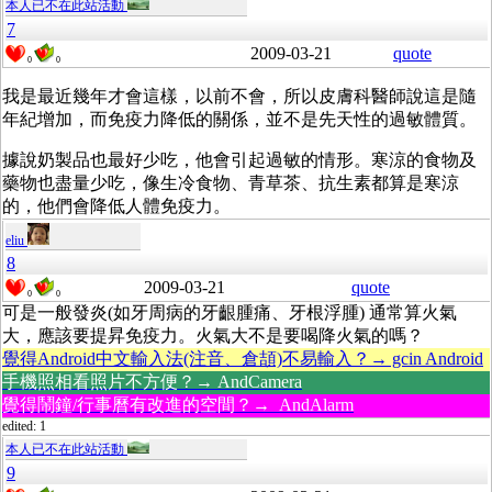
本人已不在此站活動
7
2009-03-21
quote
0
0
我是最近幾年才會這樣，以前不會，所以皮膚科醫師說這是隨
年紀增加，而免疫力降低的關係，並不是先天性的過敏體質。
據說奶製品也最好少吃，他會引起過敏的情形。寒涼的食物及
藥物也盡量少吃，像生冷食物、青草茶、抗生素都算是寒涼
的，他們會降低人體免疫力。
eliu
8
2009-03-21
quote
0
0
可是一般發炎(如牙周病的牙齦腫痛、牙根浮腫) 通常算火氣
大，應該要提昇免疫力。火氣大不是要喝降火氣的嗎？
覺得Android中文輸入法(注音、倉頡)不易輸入？→ gcin Android
手機照相看照片不方便？→ AndCamera
覺得鬧鐘/行事曆有改進的空間？→ AndAlarm
edited: 1
本人已不在此站活動
9