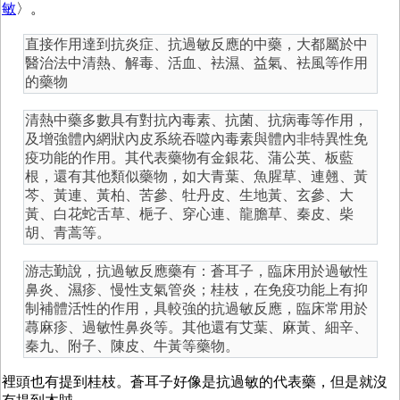
敏
〉。
直接作用達到抗炎症、抗過敏反應的中藥，大都屬於中
醫治法中清熱、解毒、活血、袪濕、益氣、袪風等作用
的藥物
清熱中藥多數具有對抗內毒素、抗菌、抗病毒等作用，
及增強體內網狀內皮系統吞噬內毒素與體內非特異性免
疫功能的作用。其代表藥物有金銀花、蒲公英、板藍
根，還有其他類似藥物，如大青葉、魚腥草、連翹、黃
芩、黃連、黃柏、苦參、牡丹皮、生地黃、玄參、大
黃、白花蛇舌草、梔子、穿心連、龍膽草、秦皮、柴
胡、青蒿等。
游志勤說，抗過敏反應藥有：蒼耳子，臨床用於過敏性
鼻炎、濕疹、慢性支氣管炎；桂枝，在免疫功能上有抑
制補體活性的作用，具較強的抗過敏反應，臨床常用於
蕁麻疹、過敏性鼻炎等。其他還有艾葉、麻黃、細辛、
秦九、附子、陳皮、牛黃等藥物。
裡頭也有提到桂枝。蒼耳子好像是抗過敏的代表藥，但是就沒