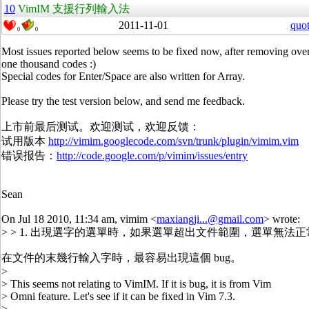
10
VimIM 支援行列輸入法
2011-11-01
quo
0
0
Most issues reported below seems to be fixed now, after removing ove
one thousand codes :)
Special codes for Enter/Space are also written for Array.
Please try the test version below, and send me feedback.
上市前最后测试。欢迎测试，欢迎反馈：
试用版本
http://vimim.googlecode.com/svn/trunk/plugin/vimim.vim
错误报告：
http://code.google.com/p/vimim/issues/entry
Sean
On Jul 18 2010, 11:34 am, vimim <
maxiangji...@gmail.com
> wrote:
> > 1. 出現選字的選單時，如果選單超出文件範圍，選單無法
在文件的末幾行輸入字時，最容易出現這個 bug。
>
> This seems not relating to VimIM. If it is bug, it is from Vim
> Omni feature. Let's see if it can be fixed in Vim 7.3.
>