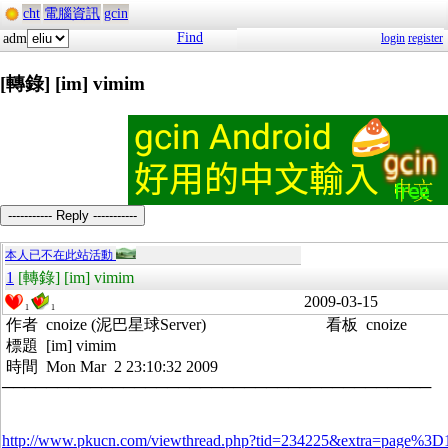
cht
電腦資訊
gcin
Find
adm
login
register
[轉錄] [im] vimim
----------- Reply -----------
本人已不在此站活動
1
[轉錄] [im] vimim
2009-03-15
1
1
作者 cnoize (泥巴星球Server) 看板 cnoize
標題 [im] vimim
時間 Mon Mar 2 23:10:32 2009
───────────────────────────────────────
http://www.pkucn.com/viewthread.php?tid=234225&extra=page%3D