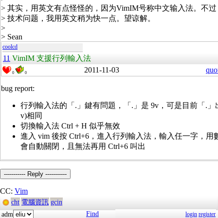
> 其实，用英文有点怪怪的，因为VimIM号称中文输入法。不
> 技术问题，我用英文稍为快一点。望谅解。
>
> Sean
coolcd
11
VimIM 支援行列輸入法
2011-11-03
quo
0
0
bug report:
行列輸入法的「.」鍵有問題，「.」是 9v，可是目前「.」
v)相同
切換輸入法 Ctrl + H 似乎無效
進入 vim 後按 Ctrl+6，進入行列輸入法，輸入任一字
會自動關閉，且無法再用 Ctrl+6 叫出
----------- Reply -----------
CC:
Vim
cht
電腦資訊
gcin
Find
adm
login
register