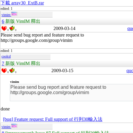
下載 array30_ExtB.rar
edited: 1
vimim
6
新版 VimIM 釋出
2009-03-14
qu
0
0
Please send bug report and feature request to
http://groups.google.com/group/vimim
edited: 1
coolcd
7
新版 VimIM 釋出
2009-03-15
quo
0
0
vimim
Please send bug report and feature request to
http://groups.google.com/group/vimim
done
[bug] Feature request: Full support of 行列30輸入法
vimim