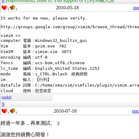
8
[improvement]: Issue 87 Full support of 行列30輸入法
2010-05-18
qu
0
0
vimim =>

computer 電腦：Windows32_builtin_gui　

Vim	 版本：gvim.exe　702　

VimIM	 版本：vimim.vim　3073　

encoding 編碼：utf-8　

fencs	 編碼：ucs-bom,utf8,chinese　

lc_time	 編碼：English_United States.1252　

mode	 風格：i_CTRL-Bslash　經典靜態　

im	 輸入：【行列】　

datafile 詞庫：C:/home/xma/vim/vimfiles/plugin/vimim.arra
coolcd
9
2010-07-18
quo
0
0
經過一年多，再來測試。 :)
謝謝您持續費心開發！