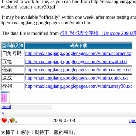
It started to work for me, as you can find from http://maxiangjiang.
wildcard_search_array30.gif
It may be available "officially" within one week, after more testing 
ttp://maxiangjiang.googlepages.com/vimim.html
The data file is modified from
行列對照表文字檔（Unicode 20902
型码输入法
码表下载
四角号码
http://maxiangjiang.googlepages.com/vimim.4corner.txt
五笔
http://maxiangjiang.googlepages.com/vimim.wubi.txt
仓颉
http://maxiangjiang.googlepages.com/vimim.cangjie.txt
速成
http://maxiangjiang.googlepages.com/vimim.quick.txt
行列
http://maxiangjiang.googlepages.com/vimim.array30.txt
coolcd
5
2009-03-08
quo
0
0
太棒了！感謝！期待下一版的釋出。