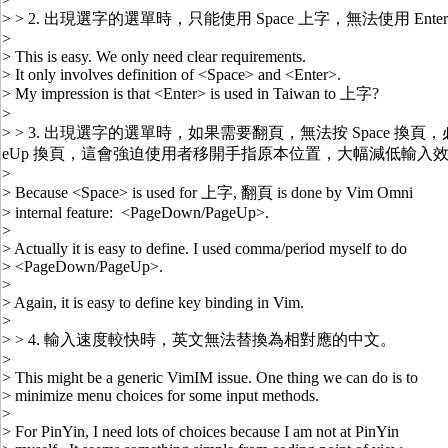
> > 2. 出現選字的選單時，只能使用 Space 上字，無法使用 Ent
>
> This is easy. We only need clear requirements.
> It only involves definition of <Space> and <Enter>.
> My impression is that <Enter> is used in Taiwan to 上字?
>
> > 3. 出現選字的選單時，如果需要翻頁，無法按 Space 換頁，必需按
eUp 換頁，這會強迫使用者移開手指原本位置，大幅減低輸入
>
> Because <Space> is used for 上字, 翻頁 is done by Vim Omni
> internal feature: <PageDown/PageUp>.
>
> Actually it is easy to define. I used comma/period myself to do
> <PageDown/PageUp>.
>
> Again, it is easy to define key binding in Vim.
>
> > 4. 輸入速度較快時，英文無法替換為相對應的中文。
>
> This might be a generic VimIM issue. One thing we can do is to
> minimize menu choices for some input methods.
>
> For PinYin, I need lots of choices because I am not at PinYin