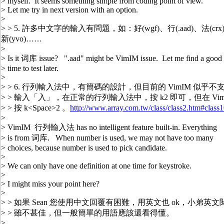
> myself. It seems something simple from coding point of view.
> Let me try in next version with an option.
>
> > 5. 許多中文字的輸入有問題，如：好(wgf)、行(.aad)、法(crx)、南
新(yvo)……
>
> Is it 词库 issue? ".aad" might be VimIM issue. Let me find a good
> time to test later.
>
> > 6. 行列輸入法中，有簡碼的設計，但目前的 VimIM 似乎
> > 輸入「入」，在正常的行列輸入法中，按 k2 即可，但在 Vi
> > 按 k<Space>2 。
http://www.array.com.tw/class/class2.htm#class
>
> VimIM 行列輸入法 has no intelligent feature built-in. Everything
> is from 词库. When number is used, we may not have too many
> choices, because number is used to pick candidate.
>
> We can only have one definition at one time for keystroke.
>
> I might miss your point here?
>
> > 如果 Sean 您使用中文回覆有困難，用英文也 ok，小弟英
> > 雖不甚佳，但一般簡單的用語應該還看得懂。
>