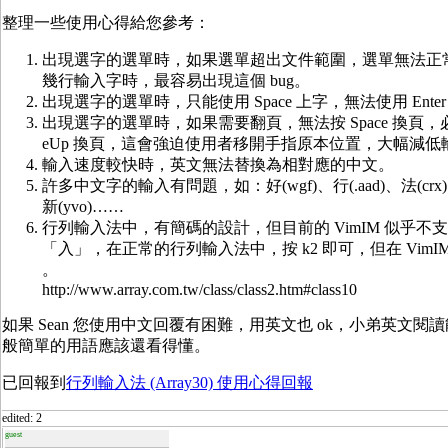
整理一些使用心得給您參考：
出現選字的選單時，如果選單超出文件範圍，選單無法正
幾行輸入字時，最容易出現這個 bug。
出現選字的選單時，只能使用 Space 上字，無法使用 Ente
出現選字的選單時，如果需要翻頁，無法按 Space 換頁，必需按 
eUp 換頁，這會強迫使用者移開手指原本位置，大幅減低
輸入速度較快時，英文無法替換為相對應的中文。
許多中文字的輸入有問題，如：好(wgf)、行(.aad)、法(crx)、南(
新(yvo)……
行列輸入法中，有簡碼的設計，但目前的 VimIM 似乎不
「入」，在正常的行列輸入法中，按 k2 即可，但在 VimIM，必
。
http://www.array.com.tw/class/class2.htm#class10
如果 Sean 您使用中文回覆有困難，用英文也 ok，小弟英文
般簡單的用語應該還看得懂。
已回報到
行列輸入法 (Array30) 使用心得回報
edited: 2
guest