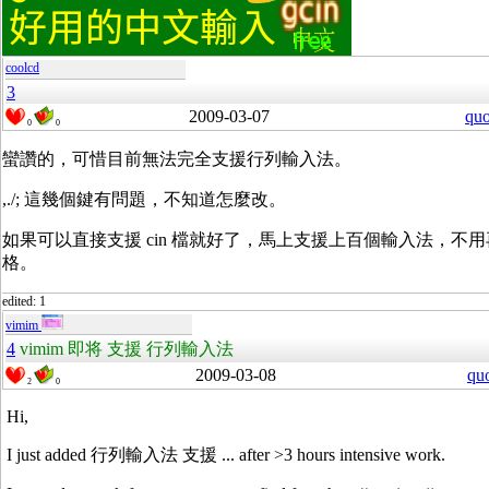
coolcd
3
2009-03-07
quo
0
0
蠻讚的，可惜目前無法完全支援行列輸入法。
,./; 這幾個鍵有問題，不知道怎麼改。
如果可以直接支援 cin 檔就好了，馬上支援上百個輸入法，不
格。
edited: 1
vimim
4
vimim 即将 支援 行列輸入法
2009-03-08
qu
2
0
Hi,
I just added 行列輸入法 支援 ... after >3 hours intensive work.