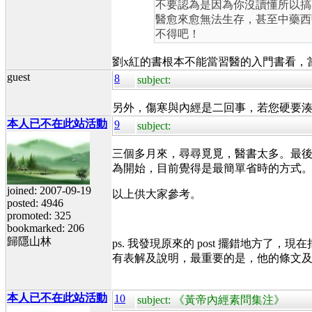
不要認為是因為你沒讀懂所以搞
醫愈來愈無法生存，甚至中藥西
不得吧！
劉x紅的書根本不能當習醫的入門書看，
guest
8
subject:
另外，傷寒與內經是二回事，若您硬要
本人已不在此站活動
9
subject:
三個多月來，尋尋覓覓，醫書太多。最
為開始，目前覺得是最簡單省時的方式
joined: 2007-09-19
以上供大家參考。
posted: 4946
promoted: 325
bookmarked: 206
歸隱山林
ps. 我發現原來的 post 擺錯地
有表解及說明，最重要的是，他的條文
本人已不在此站活動
10
subject: 《黃帝內經素問集注》