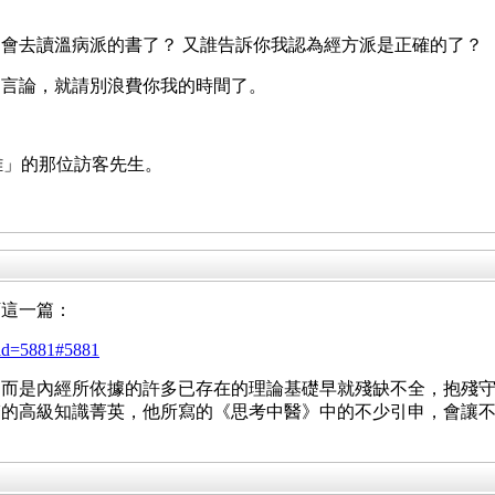
會去讀溫病派的書了？ 又誰告訴你我認為經方派是正確的了？
的言論，就請別浪費你我的時間了。
離」的那位訪客先生。
下這一篇：
?tid=5881#5881
，而是內經所依據的許多已存在的理論基礎早就殘缺不全，抱殘
醫的高級知識菁英，他所寫的《思考中醫》中的不少引申，會讓