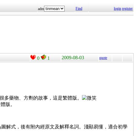
Find
login
register
adm
2009-08-03
0
1
quote
其中穿插很多藥物、方劑的故事，這是繁體版。
繁體版。
7-5。本書為圖解式，後有附內經原文及解釋名詞。淺顯易懂，適合初學