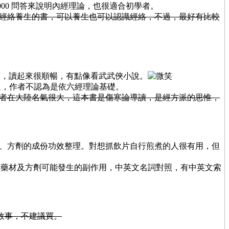
集 1000 問答來說明內經理論，也很適合初學者。
這是一本講經絡養生的書，可以養生也可以認識經絡，不過，最好有比較
字淺顯，讀起來很順暢，有點像看武武俠小說。
的。不過，作者不認為是依六經理論基礎。
1-4。作者在大陸名氣很大，這本書是傷寒論導讀，是經方派的思惟，
的常用藥材、方劑的成份功效整理。對想抓飲片自行煎煮的人很有用，但
視各種中藥材及方劑可能發生的副作用，中英文名詞對照，有中英文索
像說故事，不建議買。