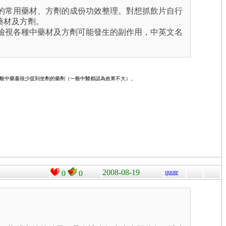
圖文並茂的常用藥材、方劑的成份功效整理。對想抓飲片自行
藥材及方劑。
這是在檢視各種中藥材及方劑可能發生的副作用，中英文名
，因為一般中藥書很少提到坐劑的藥劑（一般中醫都認為效果不大）。
2008-08-19
quote
0
0