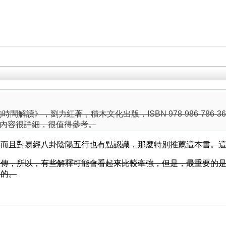
時間解讀》，劉力紅著，積木文化出版，ISBN 978-986-786
內容很詳細，很值得參考。
，而且對易經八卦陰陽五行也有點認識，那麼特別推薦這本書。
失傳，所以，有些解釋可能會看起來比較牽強，但是，最重要的
證的。