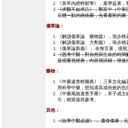
《黃帝內經輕鬆學》，葉學益著，智林文化
《求醫不如求己》，鄭富中（中里巴人）
立體一點的經絡圖，光看書附的圖
傷寒論：
《解讀傷寒論 藥物篇》，張步桃著，遠流出
《解讀傷寒論 方劑篇》，張步桃著，
《傷寒論新義》， 余無言著，億珉文化
《思考中醫：對自然與生命的時間解讀》
提倡重視經典，內容很詳細，很值
藥物：
《中藥速查輕圖典》，三釆文化編著出版
用科學中藥，想知道其成份效的也
《中藥風險速查手冊》，宋子成主編，
引，相當值得參考。
其他：
《自學中醫必讀》 ， 蕭偉傑著，元氣