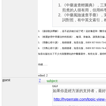
《中藥速查輕圖典》，三釆文
煎煮的人很有用，但用科
《中藥風險速查手冊》，宋子
詞對照，有中英文索引，
3. 《湯頭歌訣釋解》，這不必詳細介紹了吧！這好像是和《醫宗
4. 《精選妙用中草藥治外科疾病》，敏濤、朱敏為、謝英彪主編，新
5. 《用藥心得十講》，焦樹德著，知音出版，ISBN 957-910
6. 《方劑心得十講》，焦樹德著，知音出版，ISBN 957-910
知音出版社出了不少大陸繁體化的中醫藥著作，有些太深，過些
待續……
edited: 2
guest
7
subject:
LGJ
如果你是經方派的支持者，最好
http://hyperrate.com/topic-vie