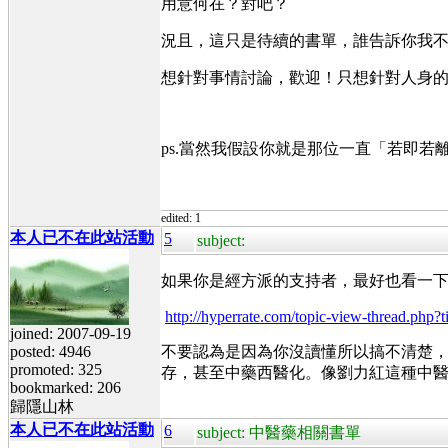
用意何在？對吧？
況且，這只是待續的書單，誰告訴你我不
想針對事情討論，歡迎！只想針對人身
ps.當然我假設你就是那位一直「若即若
edited: 1
本人已不在此站活動
5
subject:
如果你是經方派的支持者，最好也看一
http://hyperrate.com/topic-view-thread.php
joined: 2007-09-19
posted: 4946
不要認為是因為你沒讀懂所以搞不清楚
promoted: 325
存，甚至中藥西醫化。像劉力紅這種中
bookmarked: 206
歸隱山林
本人已不在此站活動
6
subject: 中醫藥相關書單