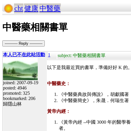
cht
健康
中醫藥
中醫藥相關書單
----------- Reply -----------
本人已不在此站活動
1
subject: 中醫藥相關書單
以下是我最近買的書單，準備好好 K 的
joined: 2007-09-19
中醫藥史：
posted: 4946
promoted: 325
《中醫藥典故與傳說》，胡獻國著，世茂
bookmarked: 206
《中醫藥簡史》，朱晟．何瑞生著 ，世潮
歸隱山林
黃帝內經：
《黃帝內經 --中國 3000 年的醫
者。