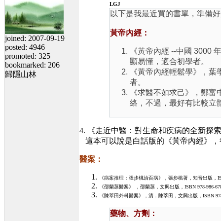
LGJ
以下是我最近買的書單，準備好好
黃帝內經：
joined: 2007-09-19
posted: 4946
《黃帝內經 --中國 300
promoted: 325
顯易懂，適合初學者。
bookmarked: 206
《黃帝內經輕鬆學》，葉學益著
歸隱山林
者。
《求醫不如求己》，鄭富中（
絡，不過，最好有比較立
4. 《走近中醫：對生命和疾病的全新探索》，唐
這本可以說是白話版的《黃帝內經》，
醫案：
《病案
推理：張步桃治百病》，張步桃著，知音出版，ISBN 98
《邵蘭蓀醫案》 ，邵蘭蓀，文興出版，ISBN 978-986-6784
《陳莘田外科醫案》，清．陳莘田，文興出版，ISBN 978-986
藥物、方劑：