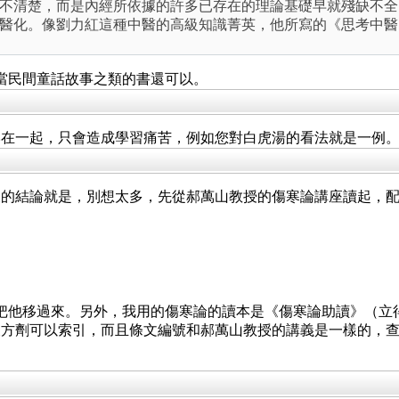
不清楚，而是內經所依據的許多已存在的理論基礎早就殘缺不全
醫化。像劉力紅這種中醫的高級知識菁英，他所寫的《思考中醫
當民間童話故事之類的書還可以。
湊在一起，只會造成學習痛苦，例如您對白虎湯的看法就是一例
後的結論就是，別想太多，先從郝萬山教授的傷寒論講座讀起，
。
方了，現在把他移過來。另外，我用的傷寒論的讀本是《傷寒論助讀》
及方劑可以索引，而且條文編號和郝萬山教授的講義是一樣的，