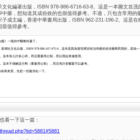
化編著出版，ISBN 978-986-6716-63-8。這是一本
學中藥，想知道其成份效的也很值得參考。不過，只包含常用的
成主編，香港中華書局出版，ISBN 962-231-196-2。
相當值得參考。
金鑑》一樣的中醫教科書了。
潮社文化出版，ISBN 978-986-167-475-9。這本是因為發現裡頭有治痔瘡的坐浴藥劑而買的
1-73-6。這本加入許多心得，而且重量用公制，所以買起來備查用。
1-74-4。這本不僅解說方劑（重量用公制），而且有許多醫案可以參考。
時候再來買，先把一些書消化一下。
也看一下這一篇：
w-thread.php?tid=5881#5881