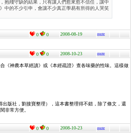
，抱殘守缺的結果，只有讓人們愈來愈不信任，讓中
》中的不少引申，會讓不少真正學易有所得的人哭笑
2008-08-19
quote
0
0
。
2008-10-23
quote
0
0
配合《神農本草經讀》或《本經疏證》查各味藥的性味。這樣做
（立得出版社，劉接寶整理），這本書整理得不錯，除了條文，還
查閱非常方便。
2008-10-23
0
0
quote