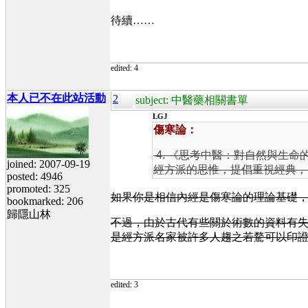
待續……
edited: 4
本人已不在此站活動
2
subject: 中醫藥相關書單
LGJ
傷寒論：
4. 《思考中醫：對自然與生命的
joined: 2007-09-19
經方派的思惟，提倡重視經典，
posted: 4946
promoted: 325
如果你是相信內經是傷寒論的理論基礎
bookmarked: 206
歸隱山林
不過，由於古代有些關於術數的資料有
是經方派名家被許多人趨之若騖可以印
edited: 3