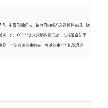
77-047-5。本書為圖解式，後有附內經原文及解釋名詞。淺
內經體例，集 1000 問答來說明內經理論，也很適合初學
7-4。這是一本講經絡養生的書，可以養生也可以認識經