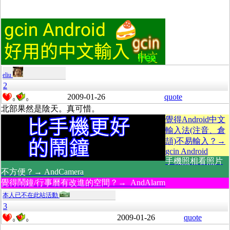
eliu
2
2009-01-26
quote
0
0
北部果然是陰天。真可惜。
覺得Android中文
輸入法(注音、倉
頡)不易輸入？→
gcin Android
手機照相看照片
不方便？→ AndCamera
覺得鬧鐘/行事曆有改進的空間？→ AndAlarm
本人已不在此站活動
3
2009-01-26
quote
0
0