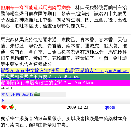
但細辛一樣可能造成馬兜鈴腎病變
！林口長庚醫院腎臟科主治
醫師楊皇煜日前在國際期刊上發表一起病例，該名四十九歲男
子因坐骨神經痛服用中藥「獨活寄生湯」四、五個月後，出現
噁心、嘔吐等症狀，檢查發現腎功能異常。
馬兜鈴科馬兜鈴包括關木通、廣防己、青木香、春木香、天仙
藤、朱砂蓮、尋骨風、青香藤、南木香、通城虎、假大薯、淮
通、管南香、鼻血雷、白金古欖等都含有這種成分，馬兜鈴科
細辛包括細辛、黃細辛、花臉細辛、苕葉細辛、杜衡、金耳環
等中藥材也含有這種成分
覺得Android中文輸入法(注音、倉頡)不易輸入？→ gcin Android
手機照相看照片不方便？→ AndCamera
覺得鬧鐘/行事曆有改進的空間？→ AndAlarm
edited: 1
本人已不在此站活動
6
2009-12-23
quote
0
0
獨活寄生湯所含的細辛量很小。所以我會懷疑是中藥藥材本身
的污染問題，而非由於辛細中毒。