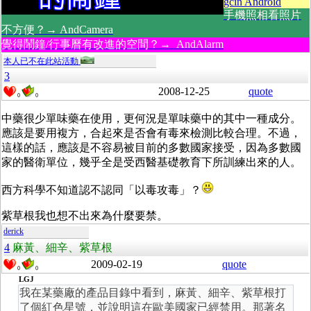
gcin Android
手機照相看照片
不方便？→ AndCamera
覺得鬧鐘/行事曆有改進的空間？→ AndAlarm
本人已不在此站活動
3
2008-12-25
quote
0
0
中藥很少單味藥在使用，更何況是單味藥中的其中一種成分。
應該是要用複方，合起來是否會有毒來檢測比較合理。不過，
這樣的話，應該是不容易被目前的多數國家接受，因為多數國
家的醫衛單位，幾乎全是受西醫基礎教育下所訓練出來的人。
西方科學不知道認不認同「以毒攻毒」？
紫草根我也想不出來為什麼要禁。
derick
4
麻黃、細辛、紫草根
2009-02-19
quote
0
0
LGJ
我在某藥廠的產品目錄中看到，麻黃、細辛、紫草根打
了個紅色星號，並說明這在歐美國家已經禁用。那著名