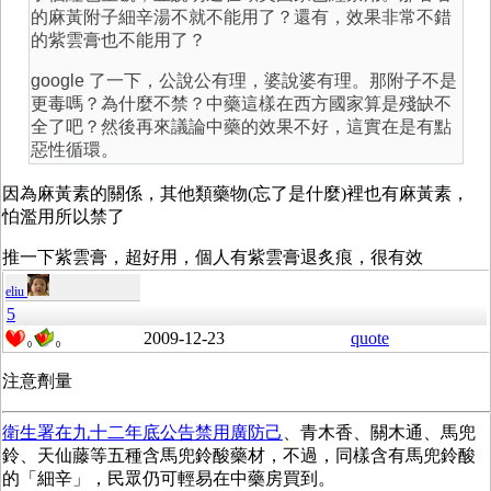
的麻黃附子細辛湯不就不能用了？還有，效果非常不錯
的紫雲膏也不能用了？
google 了一下，公說公有理，婆說婆有理。那附子不是
更毒嗎？為什麼不禁？中藥這樣在西方國家算是殘缺不
全了吧？然後再來議論中藥的效果不好，這實在是有點
惡性循環。
因為麻黃素的關係，其他類藥物(忘了是什麼)裡也有麻黃素，
怕濫用所以禁了
推一下紫雲膏，超好用，個人有紫雲膏退炙痕，很有效
eliu
5
2009-12-23
quote
0
0
注意劑量
衛生署在九十二年底公告禁用廣防己
、青木香、關木通、馬兜
鈴、天仙藤等五種含馬兜鈴酸藥材，不過，同樣含有馬兜鈴酸
的「細辛」，民眾仍可輕易在中藥房買到。