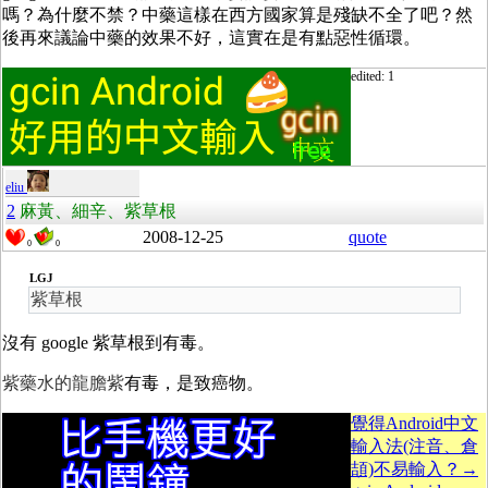
嗎？為什麼不禁？中藥這樣在西方國家算是殘缺不全了吧？然
後再來議論中藥的效果不好，這實在是有點惡性循環。
edited: 1
eliu
2
麻黃、細辛、紫草根
2008-12-25
quote
0
0
LGJ
紫草根
沒有 google 紫草根到有毒。
紫藥水的龍膽紫
有毒，是致癌物。
覺得Android中文
輸入法(注音、倉
頡)不易輸入？→