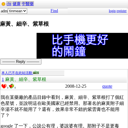
cht
健康
中醫藥
Find
adm
login
register
麻黃、細辛、紫草根
----------- Reply -----------
本人已不在此站活動
1
麻黃、細辛、紫草根
2008-12-25
quote
0
0
我在某藥廠的產品目錄中看到，麻黃、細辛、紫草根打了個紅
色星號，並說明這在歐美國家已經禁用。那著名的麻黃附子細
辛湯不就不能用了？還有，效果非常不錯的紫雲膏也不能用
了？
google 了一下，公說公有理，婆說婆有理。那附子不是更毒