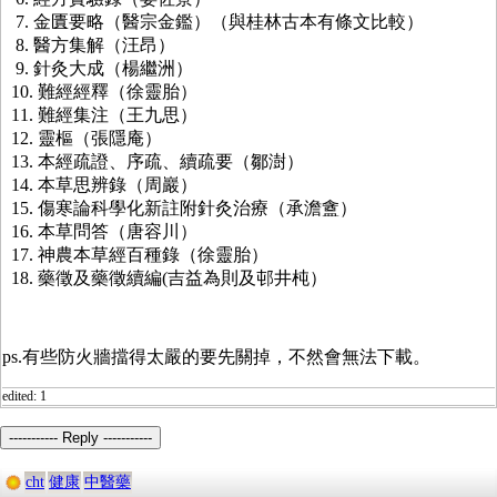
7. 金匱要略（醫宗金鑑）（與桂林古本有條文比較）
8. 醫方集解（汪昂）
9. 針灸大成（楊繼洲）
10. 難經經釋（徐靈胎）
11. 難經集注（王九思）
12. 靈樞（張隱庵）
13. 本經疏證、序疏、續疏要（鄒澍）
14. 本草思辨錄（周巖）
15. 傷寒論科學化新註附針灸治療（承澹盦）
16. 本草問答（唐容川）
17. 神農本草經百種錄（徐靈胎）
18. 藥徵及藥徵續編(吉益為則及邨井杶）
ps.有些防火牆擋得太嚴的要先關掉，不然會無法下載。
edited: 1
----------- Reply -----------
cht
健康
中醫藥