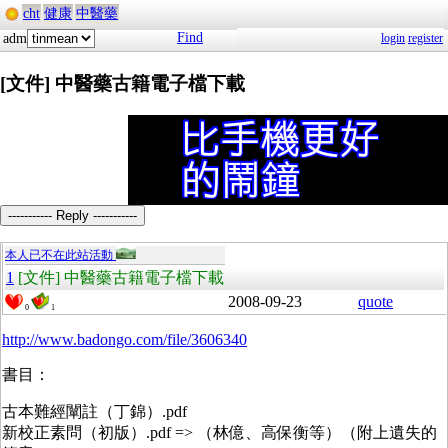
cht
健康
中醫藥
Find
adm
login
register
[文件] 中醫藥古籍電子檔下載
----------- Reply -----------
本人已不在此站活動
1
[文件] 中醫藥古籍電子檔下載
2008-09-23
quote
0
1
http://www.badongo.com/file/3606340
書目：
古本難經闡註（丁錦）.pdf
新校正素問（初版）.pdf => （林億、高保衡等）（附上遺失的