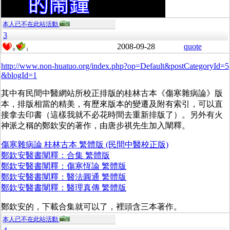
本人已不在此站活動
3
2008-09-28
quote
0
1
http://www.non-huatuo.org/index.php?op=Default&postCategoryId=5
&blogId=1
其中有民間中醫網站所校正排版的桂林古本《傷寒雜病論》版
本，排版相當的精美，有歷來版本的變遷及附有索引，可以直
接拿去印書（這樣我就不必花時間去重新排版了）。另外有火
神派之稱的鄭欽安的著作，由唐步祺先生加入闡釋。
傷寒雜病論 桂林古本 繁體版 (民間中醫校正版)
鄭欽安醫書闡釋：合集 繁體版
鄭欽安醫書闡釋：傷寒恆論 繁體版
鄭欽安醫書闡釋：醫法圓通 繁體版
鄭欽安醫書闡釋：醫理真傳 繁體版
鄭欽安的，下載合集就可以了，裡頭含三本著作。
本人已不在此站活動