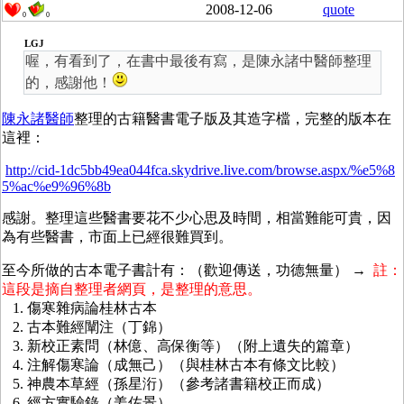
2008-12-06
quote
0
0
LGJ
喔，有看到了，在書中最後有寫，是陳永諸中醫師整理
的，感謝他！
陳永諸醫師
整理的古籍醫書電子版及其造字檔，完整的版本在
這裡：
http://cid-1dc5bb49ea044fca.skydrive.live.com/browse.aspx/%e5%8
5%ac%e9%96%8b
感謝。整理這些醫書要花不少心思及時間，相當難能可貴，因
為有些醫書，市面上已經很難買到。
至今所做的古本電子書計有：（歡迎傳送，功德無量） →
註：
這段是摘自整理者網頁，是整理的意思。
1. 傷寒雜病論桂林古本
2. 古本難經闡注（丁錦）
3. 新校正素問（林億、高保衡等）（附上遺失的篇章）
4. 注解傷寒論（成無己）（與桂林古本有條文比較）
5. 神農本草經（孫星洐）（參考諸書籍校正而成）
6. 經方實驗錄（姜佐景）