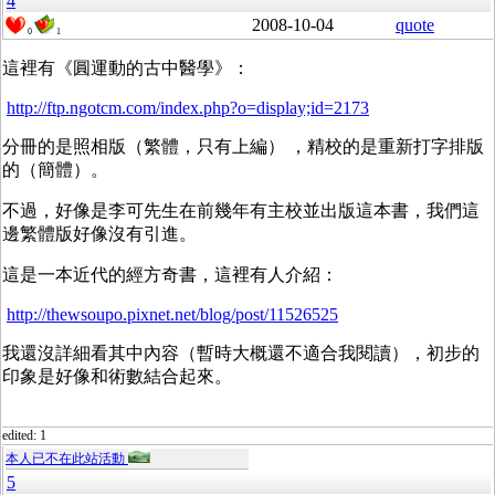
4
2008-10-04
quote
0
1
這裡有《圓運動的古中醫學》：
http://ftp.ngotcm.com/index.php?o=display;id=2173
分冊的是照相版（繁體，只有上編） ，精校的是重新打字排版
的（簡體）。
不過，好像是李可先生在前幾年有主校並出版這本書，我們這
邊繁體版好像沒有引進。
這是一本近代的經方奇書，這裡有人介紹：
http://thewsoupo.pixnet.net/blog/post/11526525
我還沒詳細看其中內容（暫時大概還不適合我閱讀），初步的
印象是好像和術數結合起來。
edited: 1
本人已不在此站活動
5