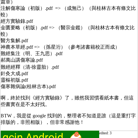
篇章）
注解傷寒論（初版）.pdf => （成無己）（與桂林古本有條文比
較）
經方實驗錄.pdf
金匱要略（初版）.pdf => （醫宗金鑑）（與桂林古本有條文比
較）
醫方集解.pdf
神農本草經.pdf => （孫星洐）（參考諸書籍校正而成）
難經集注（明、王九思）.pdf
郝萬山講傷寒論.pdf
難經經釋（清‧徐靈胎）.pdf
針灸大成.pdf
靈樞初版.pdf
傷寒雜病論(桂林古本).pdf
啊，終於找到《經方實驗錄》了，雖然我習慣看紙本書，但這
些書實在是不太好找。
BTW，我是從 google 找到的，整理者不知道是誰（這是重打字
排版的，非照相版），但非常感謝他！
edited: 3