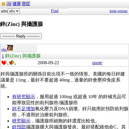
cht
健康
癌症
Find
adm
login
register
鋅(Zinc) 與攝護腺
----------- Reply -----------
eliu
1
鋅(Zinc) 與攝護腺
2008-09-22
quote
0
0
鋅與攝護腺癌的關係目前出現不一致的情形。美國的每日鋅建
議量是 11mg，最好不要超過 40mg，過量的鋅會壓抑免疫系
統。
有研究顯示
，服用超過 100mg 或超過 10年 的鋅補充品可
能導致惡性的前列腺癌/攝護腺癌
鋅不足增加
氧化壓力及DNA損壞。鋅只能用於預防前列腺
癌，不適用於治療前列腺癌。
研究顯示
，攝護腺癌細胞的鋅濃度比較低。
鋅預防
攝護腺腫大與攝護腺發炎。最好搭配維他命C。其