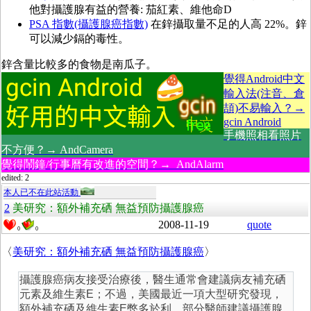
他對攝護腺有益的營養: 茄紅素、維他命D
PSA 指數(攝護腺癌指數)
在鋅攝取量不足的人高 22%。鋅
可以減少鎘的毒性。
鋅含量比較多的食物是南瓜子。
覺得Android中文
輸入法(注音、倉
頡)不易輸入？→
gcin Android
手機照相看照片
不方便？→ AndCamera
覺得鬧鐘/行事曆有改進的空間？→ AndAlarm
edited: 2
本人已不在此站活動
2
美研究：額外補充硒 無益預防攝護腺癌
2008-11-19
quote
0
0
〈
美研究：額外補充硒 無益預防攝護腺癌
〉
攝護腺癌病友接受治療後，醫生通常會建議病友補充硒
元素及維生素E；不過，美國最近一項大型研究發現，
額外補充硒及維生素E弊多於利。部分醫師建議攝護腺