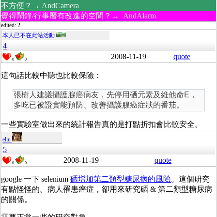
不方便？→ AndCamera
覺得鬧鐘/行事曆有改進的空間？→ AndAlarm
edited: 2
本人已不在此站活動
4
2008-11-19
quote
0
0
這句話比較中聽也比較保險：
張樹人建議攝護腺癌病友，先停用硒元素及維他命E，
多吃已被證實能預防、改善攝護腺癌症狀的番茄。
一些實驗室做出來的統計報告真的是打點折扣會比較安全。
eliu
5
2008-11-19
quote
0
0
google 一下 selenium
硒增加第二類型糖尿病的風險
。這個研究
有點怪怪的。病人罹患癌症，卻用來研究硒 & 第二類型糖尿病
的關係。