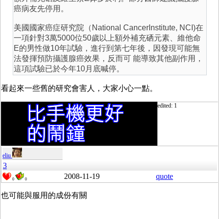
癌病友先停用。
美國國家癌症研究院（National CancerInstitute, NCI)在
一項針對3萬5000位50歲以上額外補充硒元素、維他命
E的男性做10年試驗，進行到第七年後，因發現可能無
法發揮預防攝護腺癌效果，反而可 能導致其他副作用，
這項試驗已於今年10月底喊停。
看起來一些舊的研究會害人，大家小心一點。
edited: 1
eliu
3
2008-11-19
quote
0
0
也可能與服用的成份有關