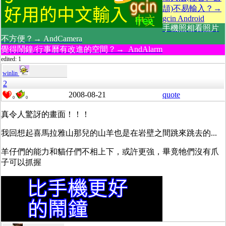
頡)不易輸入？→
gcin Android
手機照相看照片
不方便？→ AndCamera
覺得鬧鐘/行事曆有改進的空間？→ AndAlarm
edited: 1
winlin
2
2008-08-21
quote
0
0
真令人驚訝的畫面！！！
我回想起喜馬拉雅山那兒的山羊也是在岩壁之間跳來跳去的...
羊仔們的能力和貓仔們不相上下，或許更強，畢竟牠們沒有爪
子可以抓握