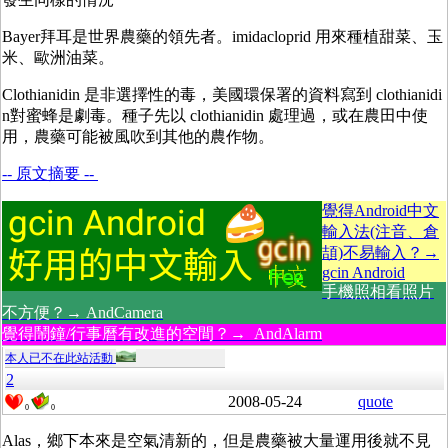
Bayer拜耳是世界農藥的領先者。imidacloprid 用來種植甜菜、玉
米、歐洲油菜。
Clothianidin 是非選擇性的毒，美國環保署的資料寫到 clothianidi
n對蜜蜂是劇毒。種子先以 clothianidin 處理過，或在農田中使
用，農藥可能被風吹到其他的農作物。
-- 原文摘要 --
覺得Android中文
輸入法(注音、倉
頡)不易輸入？→
gcin Android
手機照相看照片
不方便？→ AndCamera
覺得鬧鐘/行事曆有改進的空間？→ AndAlarm
本人已不在此站活動
2
2008-05-24
quote
0
0
Alas，鄉下本來是空氣清新的，但是農藥被大量運用後就不見