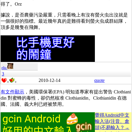
得了。Orz
據說，是否農藥污染嚴重，只需看晚上有沒有螢火虫出沒就是
一個很好的指標。最近幾年真的是難得看到螢火虫成群結隊，
頂多是幾隻在飛舞。
eliu
3
2010-12-14
quote
0
0
有文件顯示
，美國環保署(EPA) 明知道專家有提出警告 Clothiani
din 對蜜蜂的毒性，卻仍然核准 Clothianidin。Clothianidin 在德
國、法國、義大利已經被禁用。
覺得Android中文
輸入法(注音、倉
頡)不易輸入？→