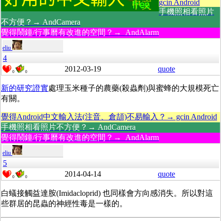
gcin Android
手機照相看照片
不方便？→ AndCamera
覺得鬧鐘/行事曆有改進的空間？→ AndAlarm
eliu
4
2012-03-19
quote
0
0
新的研究證實
處理玉米種子的農藥(殺蟲劑)與蜜蜂的大規模死亡
有關。
覺得Android中文輸入法(注音、倉頡)不易輸入？→ gcin Android
手機照相看照片不方便？→ AndCamera
覺得鬧鐘/行事曆有改進的空間？→ AndAlarm
eliu
5
2014-04-14
quote
0
0
白蟻接觸益達胺(Imidacloprid) 也同樣會方向感消失。所以對這
些群居的昆蟲的神經性毒是一樣的。