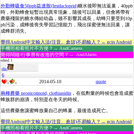
外勤蜂吸食50ppb益達胺(Imidacloprid)
糖水後即無法返巢，40ppb
時，外勤蜂會短暫出現異常現象，隨後可以回巢，但會將帶有
農藥殘留的糖水傳給幼蟲，雖不影響其成長，幼蜂只要受到10p
pb污染，成蜂後喪失學習記憶能力，飛出採蜜便無法回巢，讓
成蜂群消失。
覺得Android中文輸入法(注音、倉頡)不易輸入？→ gcin Android
手機照相看照片不方便？→ AndCamera
覺得鬧鐘/行事曆有改進的空間？→ AndAlarm
edited: 1
eliu
6
2014-05-10
quote
0
0
兩種農藥 neonicotinoid, clothianidin
，在低劑量的時候也會造成蜜
蜂族群的崩潰，特別是在冬天的時候。
這些農藥會讓蜜蜂放棄自己的蜂巢，最後造成死亡。
覺得Android中文輸入法(注音、倉頡)不易輸入？→ gcin Android
手機照相看照片不方便？→ AndCamera