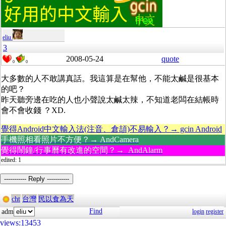
eliu
3
2008-05-24
quote
0
0
大多數的人不敢講真話。我這算是在幫他，不能太鹹是很基本
的吧？
昨天聽旁邊在吃的人也小聲說太鹹太辣，不知道老闆在結帳時
會不會收錢 ？XD.
覺得Android中文輸入法(注音、倉頡)不易輸入？→ gcin Android
手機照相看照片不方便？→ AndCamera
覺得鬧鐘/行事曆有改進的空間？→ AndAlarm
edited: 1
----------- Reply -----------
cht
台灣
民以食為天
Find
adm
login
register
views:13453