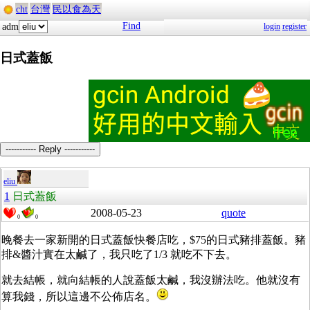
cht
台灣
民以食為天
Find
adm
login
register
日式蓋飯
----------- Reply -----------
eliu
1
日式蓋飯
2008-05-23
quote
0
0
晚餐去一家新開的日式蓋飯快餐店吃，$75的日式豬排蓋飯。豬
排&醬汁實在太鹹了，我只吃了1/3 就吃不下去。
就去結帳，就向結帳的人說蓋飯太鹹，我沒辦法吃。他就沒有
算我錢，所以這邊不公佈店名。