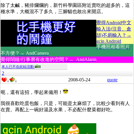
除了太鹹，豬排爛爛的，新竹科學園區附近賣吃的超多的，這
種水準，大概混不了多久，三腳貓也敢出來開店。
覺得Android中文
輸入法(注音、倉
頡)不易輸入？→
gcin Android
手機照相看照片
不方便？→ AndCamera
覺得鬧鐘/行事曆有改進的空間？→ AndAlarm
本人已不在此站活動
2
2008-05-24
quote
0
0
呃，還有這招，學起來備用！
我很喜歡吃蛋包飯，只是，可能是太麻煩了，比較少看到有人
在賣。再配上一碗好湯及水果，不必配什麼菜都好吃。