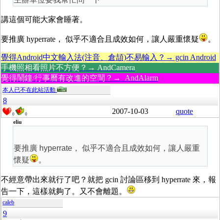
講這個可能大家會睡著。
要推廣 hyperrate， 似乎不適合且成效如何，讓人嚴重懷疑
。
覺得Android中文輸入法(注音、倉頡)不易輸入？→ gcin Android
手機照相看照片不方便？→ AndCamera
覺得鬧鐘/行事曆有改進的空間？→ AndAlarm
本人已不在此站活動
8
2007-10-03
quote
0
0
eliu
要推廣 hyperrate， 似乎不適合且成效如何，讓人嚴重
懷疑
。
不經意帶出來就行了吧？就把 gcin 討論區移到 hyperrate 來，報
告一下，這樣就夠了。又不會離題。
caleb
9