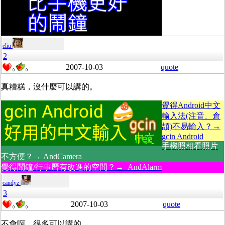
eliu
2
2007-10-03
quote
0
0
真糟糕，沒什麼可以講的。
覺得Android中文
輸入法(注音、倉
頡)不易輸入？→
gcin Android
手機照相看照片
不方便？→ AndCamera
覺得鬧鐘/行事曆有改進的空間？→ AndAlarm
candyz
3
2007-10-03
quote
0
0
不會啊，很多可以講的