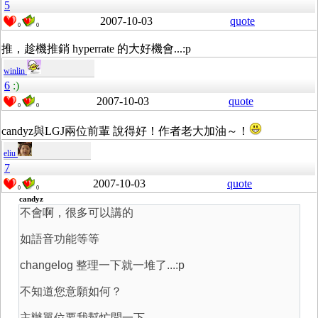
5
2007-10-03
quote
0
0
推，趁機推銷 hyperrate 的大好機會...:p
winlin
6
:)
2007-10-03
quote
0
0
candyz與LGJ兩位前輩 說得好！作者老大加油～！
eliu
7
2007-10-03
quote
0
0
candyz
不會啊，很多可以講的
如語音功能等等
changelog 整理一下就一堆了...:p
不知道您意願如何？
主辦單位要我幫忙問一下