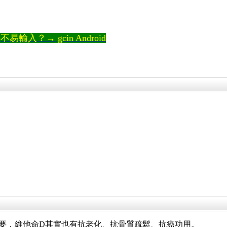
輸入？→ gcin Android
要，維他命D其實也有抗老化、抗骨質疏鬆、抗癌功用。