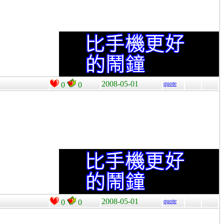
2008-05-01
quote
0
0
2008-05-01
quote
0
0