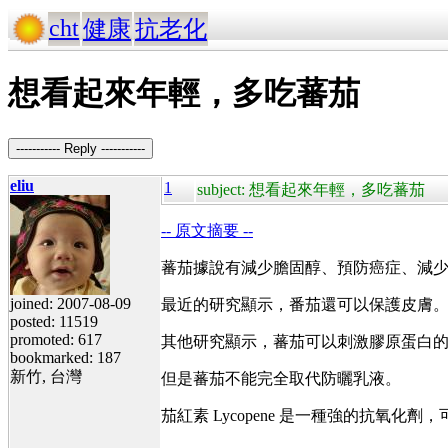
cht
健康
抗老化
想看起來年輕，多吃蕃茄
----------- Reply -----------
eliu
1
subject: 想看起來年輕，多吃蕃茄
-- 原文摘要 --
蕃茄據說有減少膽固醇、預防癌症、減
joined: 2007-08-09
最近的研究顯示，番茄還可以保護皮膚。研
posted: 11519
promoted: 617
其他研究顯示，蕃茄可以刺激膠原蛋白
bookmarked: 187
新竹, 台灣
但是蕃茄不能完全取代防曬乳液。
茄紅素 Lycopene 是一種強的抗