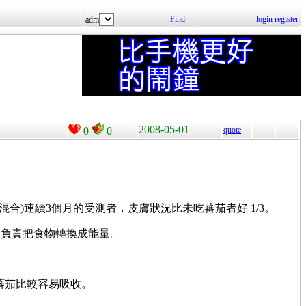
Find
login
register
adm
2008-05-01
0
0
quote
)連續3個月的受測者，皮膚狀況比未吃蕃茄者好 1/3。
體負責把食物轉換成能量。
的蕃茄比較容易吸收。