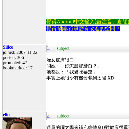
覺得Android中文輸入法(注音、倉頡)不易
覺得鬧鐘/行事曆有改進的空間？
Silice
2
subject:
joined: 2007-11-22
posted: 306
姪女皮膚很白
promoted: 47
問她：「妳怎麼那麼白？」
bookmarked: 17
她都說：「我愛吃蕃茄」
事實上她很少有機會曬到太陽 XD
eliu
3
subject:
適量的曬太陽來補充維他命D對健康很重