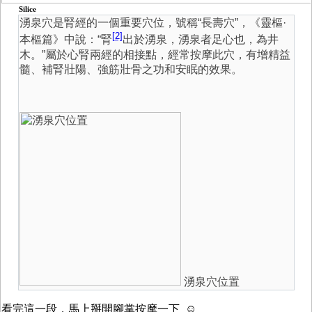
Silice
湧泉穴是腎經的一個重要穴位，號稱“長壽穴”，《靈樞·
[2]
本樞篇》中說：“腎
出於湧泉，湧泉者足心也，為井
木。”屬於心腎兩經的相接點，經常按摩此穴，有增精益
髓、補腎壯陽、強筋壯骨之功和安眠的效果。
湧泉穴位置
看完這一段，馬上掰開腳掌按摩一下 ☺