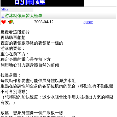
Silice
2
游泳就像練習太極拳
2008-04-12
quote
1
0
反覆看這段影片
再聽聽再想想
裡面的要領跟游泳的要領是一樣的
游泳的要領：
重心在前下方：
穩定身體的重心是在前下方
利用地心引力讓身體自然的前傾
拉長身體：
每次動作都要盡可能伸展身體以減少水阻
重點在協調性和全身的各部位肌肉的配合（移動如有不動肢體
不可各別運動）
（想輕鬆的加快速度：減少水阻會比手用力往後出力來的輕鬆
有效。）
放鬆：想象身體像一個沖浪板一樣