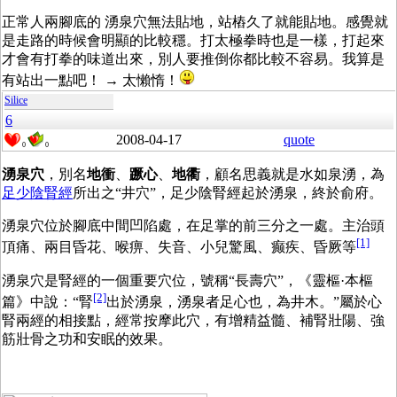
正常人兩腳底的 湧泉穴無法貼地，站樁久了就能貼地。感覺就
是走路的時候會明顯的比較穩。打太極拳時也是一樣，打起來
才會有打拳的味道出來，別人要推倒你都比較不容易。我算是
有站出一點吧！ → 太懶惰！
Silice
6
2008-04-17
quote
0
0
湧泉穴
，別名
地衝
、
蹶心
、
地衢
，顧名思義就是水如泉湧，為
足少陰腎經
所出之“井穴”，足少陰腎經起於湧泉，終於俞府。
湧泉穴位於腳底中間凹陷處，在足掌的前三分之一處。主治頭
[1]
頂痛、兩目昏花、喉痹、失音、小兒驚風、癫疾、昏厥等
湧泉穴是腎經的一個重要穴位，號稱“長壽穴”，《靈樞·本樞
[2]
篇》中說：“腎
出於湧泉，湧泉者足心也，為井木。”屬於心
腎兩經的相接點，經常按摩此穴，有增精益髓、補腎壯陽、強
筋壯骨之功和安眠的效果。