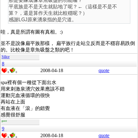
那是要練成像章魚吸盤的功能囉？
平底族是不是天生就貼地了呢？←（這樣是不是不
算？，還是算作天生就比較穩呢？）
感謝LGJ原來湧泉指的是穴道。
哇，真是所謂有圖有真相。:)
並不是說像扁平族那樣， 扁平族行走站立反而是不穩容易跌倒
的。比較像是章魚吸盤之類的吧！
Silice
8
2008-04-18
quote
0
0
spa裡有個一種從下面出水
用來刺激泉湧穴效果應該不錯
運動完血液循環的很快
再站在上面
有血液在「滾」的錯覺
感覺很舒服
guest
9
2008-04-18
quote
0
0