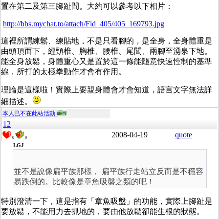
置在第二及第三腳趾間。大約可以參考以下相片：
http://bbs.mychat.to/attach/Fid_405/405_169793.jpg
這裡所謂練鬆、練貼地，不是只看腳的，是全身，全身體重是
由頭頂而下，經頸椎、胸椎、腰椎、尾閭、兩腳至湧泉下地。
能全身放鬆，身體重心又是置於這一條能隨意快速悾制的基準
線，所打的太極拳動作才會有作用。
理論是這樣啦！實際上要親身體會才會知道，語言文字無法詳
細描述。
本人已不在此站活動
12
2008-04-19
quote
0
0
LGJ
並不是說像扁平族那樣， 扁平族行走站立反而是不穩容
易跌倒的。比較像是章魚吸盤之類的吧！
特別澄清一下，這是指有「章魚吸盤」的功能，實際上腳趾是
要放鬆，不能用力去抓地的，要由他放鬆卻能生根的狀態。