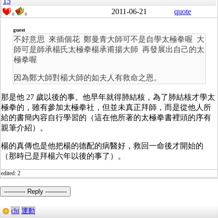
15
2011-06-21
quote
0
0
guest
不好意思 來插個花 鄭曼青大師可不是自學太極拳喔 大
師可是師承楊氏太極拳楊承甫揚大師 再發展出自己的太
極拳喔
因為鄭大師對楊大師的如夫人有救命之恩。
那是他 27 歲以後的事。他早年就得肺結核，為了肺結核才學太
極拳的，雖有參加太極拳社，但並未真正拜師，而是從他人所
給的書簡內容自行學習的（這在他所著的太極拳書裡頭的序有
親筆介紹）。
楊的真傳也是他把楊的德配的病醫好，救回一命後才開始的
（那時已是拜楊六年以後的事了）。
edited: 2
----------- Reply -----------
cht
運動