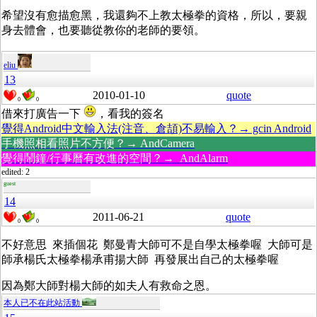
希望沒有愈描愈黑，我還夠不上教太極拳的資格，所以，要親
身去體會，也要聽從教你的老師的要領。
eliu
13
2010-01-10
quote
0
0
借來打廣告一下
，看我的簽名
覺得Android中文輸入法(注音、倉頡)不易輸入？→ gcin Android
手機照相看照片不方便？→ AndCamera
覺得鬧鐘/行事曆有改進的空間？→ AndAlarm
edited: 2
guest
14
2011-06-21
quote
0
0
不好意思 來插個花 鄭曼青大師可不是自學太極拳喔 大師可是
師承楊氏太極拳楊承甫揚大師 再發展出自己的太極拳喔
因為鄭大師對楊大師的如夫人有救命之恩。
本人已不在此站活動