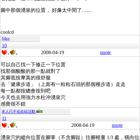
圖中那個湧泉的位置， 好像太中間了……
coolcd
Silice
10
2008-04-19
quote
0
0
可以自己找一下修正一下位置
找那個酸酸的那一點就對了
其腳底按摩真的很舒服
去「健康步道」（上面有一粒粒石頭的那個種步道）走走
每一點都按總會按到吧
今天也去用強力水柱沖湧泉穴
感覺很不錯
本人已不在此站活動
11
2008-04-19
quote
0
0
湧泉穴的縱向位置在腳掌（不含腳趾）往腳根量 1/3 處，橫向位