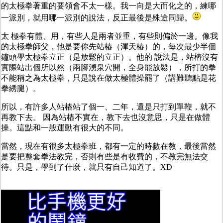
的太極拳著重的要領會不太一樣。我一向是大而化之的，練哪
一派別，就用哪一派別的說法，反正最後是殊途同歸。
太 極拳有體、用，有些人是兩者並重，有些則偏於一邊。像我
的太極拳師父，他是要你先站樁（渾天樁）的，每次最少半個
鐘頭學太極拳立正（是放鬆的立正）。他的 說法是，站樁沒有
實際站出個所以然（兩腳湧泉穴開，全身能放鬆），所打的拳
不能稱之為太極拳，只是說在做太極體操罷了（講難聽點是花
拳綉腿）。
所以，有許多人站樁站了個一、二年，還是只打到單鞭，就不
再教下去。 因為站樁不實在，教下去也沒意思，只是在做體
操。這點和一般運動有很大的不同。
當然，現在有很多太極拳班，都有一定的時數在教，最後當然
是要把整套拳法教完，否則有些是有收費的，不教完無法交
待。只是，學到了什麼，就只有自己知道了。XD