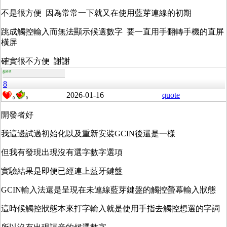
不是很方便 因為常常一下就又在使用藍芽連線的初期
跳成觸控輸入而無法顯示候選數字 要一直用手翻轉手機的直屏
橫屏
確實很不方便 謝謝
guest
8
2026-01-16
quote
0
0
開發者好
我這邊試過初始化以及重新安裝GCIN後還是一樣
但我有發現出現沒有選字數字選項
實驗結果是即便已經連上藍牙鍵盤
GCIN輸入法還是呈現在未連線藍芽鍵盤的觸控螢幕輸入狀態
這時候觸控狀態本來打字輸入就是使用手指去觸控想選的字詞