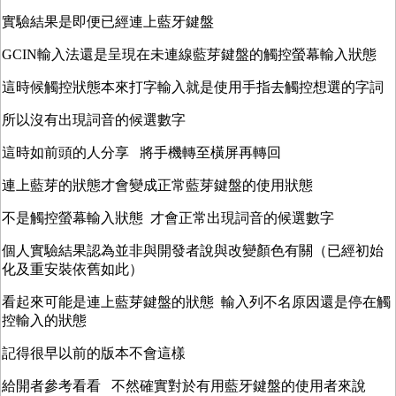
實驗結果是即便已經連上藍牙鍵盤
GCIN輸入法還是呈現在未連線藍芽鍵盤的觸控螢幕輸入狀態
這時候觸控狀態本來打字輸入就是使用手指去觸控想選的字詞
所以沒有出現詞音的候選數字
這時如前頭的人分享 將手機轉至橫屏再轉回
連上藍芽的狀態才會變成正常藍芽鍵盤的使用狀態
不是觸控螢幕輸入狀態 才會正常出現詞音的候選數字
個人實驗結果認為並非與開發者說與改變顏色有關（已經初始
化及重安裝依舊如此）
看起來可能是連上藍芽鍵盤的狀態 輸入列不名原因還是停在觸
控輸入的狀態
記得很早以前的版本不會這樣
給開者參考看看 不然確實對於有用藍牙鍵盤的使用者來說