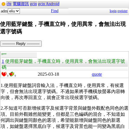
cht
電腦資訊
gcin
gcin Android
Find
adm
login
register
使用藍芽鍵盤，手機直立時，使用異常，會無法出現
選字號碼
----------- Reply -----------
guest
1
使用藍芽鍵盤，手機直立時，使用異常，會無法出現選字號
碼
2025-03-18
quote
0
0
1.使用藍芽鍵盤詞音輸入法，手機直立時，使用異常，有候選
字，但會無法出現選字號碼。不過如果將手機橫放螢幕內容轉
向後，再次專回直立，就會正常出現候選字號碼。
2.不知道可否新增候選字及候選字背景與鍵盤外觀配色同色的選
項。目前外觀雖然能變更，但都是三色編碼的混合，不知道如
何調出與鍵盤同顏色的選項，希望能新增與鍵盤同色的新選
項，如鍵盤選擇黑底白字，候選字及背景也能一同變為黑底白