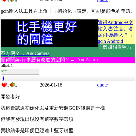
0
0
gcin
輸入法工具
右上角┇→初始化→
設定。可能是顏色的問題。
覺得Android中文
輸入法(注音、倉
頡)不易輸入？→
gcin Android
手機照相看照片
不方便？→ AndCamera
覺得鬧鐘/行事曆有改進的空間？→ AndAlarm
edited: 1
guest
4
2026-01-16
quote
0
0
開發者好
我這邊試過初始化以及重新安裝GCIN後還是一樣
但我有發現出現沒有選字數字選項
實驗結果是即便已經連上藍牙鍵盤