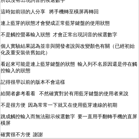
所以沒有出現詞音的候選數字
這時如前頭的人分享 將手機轉至橫屏再轉回
連上藍芽的狀態才會變成正常藍芽鍵盤的使用狀態
不是觸控螢幕輸入狀態 才會正常出現詞音的候選數字
個人實驗結果認為並非與開發者說與改變顏色有關（已經初始
化及重安裝依舊如此）
看起來可能是連上藍芽鍵盤的狀態 輸入列不名原因還是停在觸
控輸入的狀態
記得很早以前的版本不會這樣
給開者參考看看 不然確實對於有用藍牙鍵盤的使用者來說
不是很方便 因為常常一下就又在使用藍芽連線的初期
跳成觸控輸入而無法顯示候選數字 要一直用手翻轉手機的直屏
橫屏
確實很不方便 謝謝