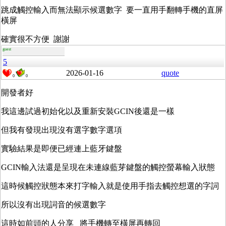
跳成觸控輸入而無法顯示候選數字 要一直用手翻轉手機的直屏
橫屏
確實很不方便 謝謝
guest
5
2026-01-16
quote
0
0
開發者好
我這邊試過初始化以及重新安裝GCIN後還是一樣
但我有發現出現沒有選字數字選項
實驗結果是即便已經連上藍牙鍵盤
GCIN輸入法還是呈現在未連線藍芽鍵盤的觸控螢幕輸入狀態
這時候觸控狀態本來打字輸入就是使用手指去觸控想選的字詞
所以沒有出現詞音的候選數字
這時如前頭的人分享 將手機轉至橫屏再轉回