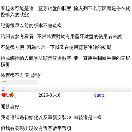
看起來可能是連上藍芽鍵盤的狀態 輸入列不名原因還是停在觸
控輸入的狀態
記得很早以前的版本不會這樣
給開者參考看看 不然確實對於有用藍牙鍵盤的使用者來說
不是很方便 因為常常一下就又在使用藍芽連線的初期
跳成觸控輸入而無法顯示候選數字 要一直用手翻轉手機的直屏
橫屏
確實很不方便 謝謝
guest
7
2026-01-16
quote
0
0
開發者好
我這邊試過初始化以及重新安裝GCIN後還是一樣
但我有發現出現沒有選字數字選項