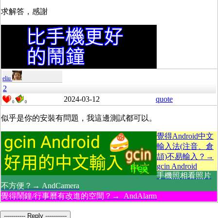
求解答，感謝
eliu
2
2024-03-12
quote
0
0
似乎是你的安裝有問題，我這邊測試都可以。
覺得Android中文
輸入法(注音、倉
頡)不易輸入？→
gcin Android
手機照相看照片
不方便？→ AndCamera
覺得鬧鐘/行事曆有改進的空間？→ AndAlarm
----------- Reply -----------