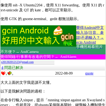
像使用 ssh -X Ubuntu2204，使用 X11 forwarding。使用 X11 的 r
xvt-unicode 及 QT 的 kate，都可以正常顯示。
使用 GTK 的 gnome-terminal、gedit 都無法顯示。
覺得Android中文
輸入法(注音、倉
頡)不易輸入？→
gcin Android
手機照相看照片
不方便？→ AndCamera
覺得鬧鐘/行事曆有改進的空間？→ AndAlarm
e201302012123@gmail.com
4
問題已解決
2022-08-09
quote
0
0
大大上面的文字我是讀不太懂。
以下是我解決問題的過程：
在命令行輸入xinput，提示「running xinput against an Xwayland s
erver」，也就是說，從ubuntu某個版本開始，鍵盤輸入機制發生