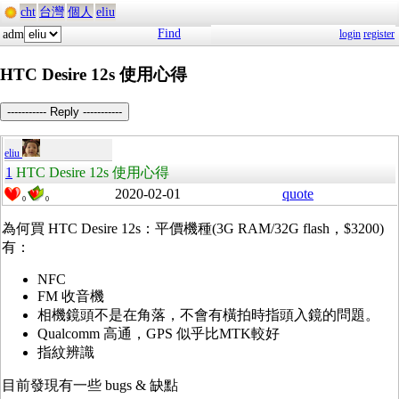
cht
台灣
個人
eliu
Find
adm
login
register
HTC Desire 12s 使用心得
----------- Reply -----------
eliu
1
HTC Desire 12s 使用心得
2020-02-01
quote
0
0
為何買 HTC Desire 12s：平價機種(3G RAM/32G flash，
$3200)
有：
NFC
FM 收音機
相機鏡頭不是在角落，不會有橫拍時指頭入鏡的問題。
Qualcomm 高通，GPS 似乎比MTK較好
指紋辨識
目前發現有一些 bugs & 缺點