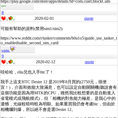
https://play.google.com/store/apps/details?id=com.cuiet.blockCalls
guest
8
2020-02-01
quote
0
0
可能有幫助的資料(禁用sim1/sim2):
https://www.reddit.com/r/tasker/comments/b0a1o5/guide_use_tasker_t
o_enabledisable_second_sim_card/
winlin
9
2020-02-12
quote
0
0
哇哈哈，eliu兄也入手htc了！
我手上這支HTC Desire 12 是2019年8月買的(2750元，很便
宜！)，介面和效能大致滿意，也可以設定自動開關機(聽說會有
這個功能是因為用MTK的CPU，雖然我比較想要的是自動進入
省電模式或飛航模式)，但「相機的對焦能力極差」是我心中的
遺憾，光線較暗時較為明顯。如果重買我仍會考慮htc，但由於
相機爛到爆，所以絕不會是選Desire 12。