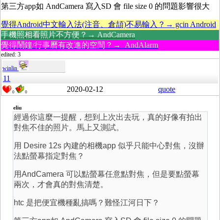
第三方app如 AndCamera 寫入SD 會 file size 0 的問題影響很大
覺得Android中文輸入法(注音、倉頡)不易輸入？→ gcin Android
手機照相看照片不方便？→ AndCamera
覺得鬧鐘/行事曆有改進的空間？→ AndAlarm
edited: 3
winlin
11
2020-02-12
quote
0
0
eliu
經過你這麼一提醒，想到上次出去玩，真的好像有拍出
對焦不佳的照片。馬上又測試。
用 Desire 12s 內建的相機app 似乎只能中心對焦，沒辦
法點螢幕指定對焦？
用AndCamera 可以點螢幕任意點對焦，但是要點螢幕
兩次，才會真的對焦清楚。
htc 是把便宜機種亂搞嗎？難怪江河日下？