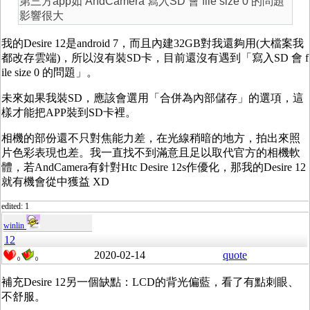
第三方app如 AndCamera 寫入SD 會 file size 0 的問題
影響很大
我的Desire 12是android 7，而且內建32GB對我還夠用(大檔案我
都改存雲端)，所以沒有裝SD卡，目前還沒有遇到「寫入SD 會 f
ile size 0 的問題」。
未來如果我裝SD，應該會選用「合併為內部儲存」的選項，這
樣才能把APP裝到SD卡裡。
相機的部份還不只對焦能力差，在光線稍暗的地方，拍出來照
片色彩表現也差。我一直找不到滿意且足以取代官方的相機軟
體，若AndCamera有針對Htc Desire 12s作優化，那我的Desire 12
就有機會從中獲益 XD
edited: 1
winlin
12
2020-02-14
quote
0
0
補充Desire 12另一個缺點：LCD的背光偏藍，看了有點刺眼、
不舒服。