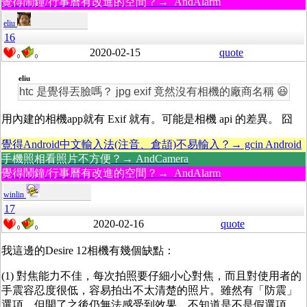
覺得鬧鐘/行事曆有改進的空間？→ AndAlarm
eliu
16
2020-02-15
quote
0
0
eliu
htc 是覺得丟臉嗎？ jpg exif 竟然沒有相機的廠商名稱 😆
用內建的相機app就有 Exif 就有。可能是相機 api 的差異。 囧
覺得Android中文輸入法(注音、倉頡)不易輸入？→ gcin Android
手機照相看照片不方便？→ AndCamera
覺得鬧鐘/行事曆有改進的空間？→ AndAlarm
winlin
17
2020-02-16
quote
0
0
我這邊的Desire 12相機有幾個缺點：
(1) 對焦能力不佳，每次拍照要仔細小心對焦，而且對使用者的
手震容忍度很低，容易拍出不太清楚的照片。雖然有「防震」
選項，但開了之後仍無法感受到效果，不知道是不是假選項...，