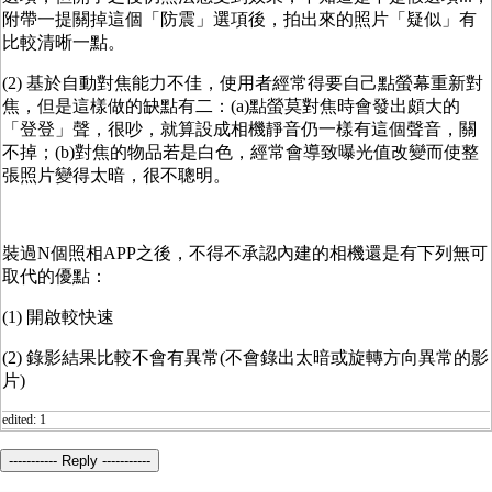
附帶一提關掉這個「防震」選項後，拍出來的照片「疑似」有
比較清晰一點。
(2) 基於自動對焦能力不佳，使用者經常得要自己點螢幕重新對
焦，但是這樣做的缺點有二：(a)點螢莫對焦時會發出頗大的
「登登」聲，很吵，就算設成相機靜音仍一樣有這個聲音，關
不掉；(b)對焦的物品若是白色，經常會導致曝光值改變而使整
張照片變得太暗，很不聰明。
裝過N個照相APP之後，不得不承認內建的相機還是有下列無可
取代的優點：
(1) 開啟較快速
(2) 錄影結果比較不會有異常(不會錄出太暗或旋轉方向異常的影
片)
edited: 1
----------- Reply -----------