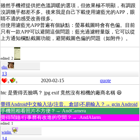
雖然手機裡提供把色溫調暖的選項，但效果極不明顯，有調跟
沒調幾乎都差不多。後來我是自己下載使用濾藍光的APP，眼
睛不適的感受改善很多。
但使用濾藍光APP普遍有個缺點：螢幕截圖時會有色偏。目前
只有一款APP可以避開這個問題：藍光過濾輕量版，它可以從
上方通知欄點截圖功能，避開截圖色偏的問題（如附件）。
edited: 2
eliu
13
2020-02-15
quote
0
0
htc 是覺得丟臉嗎？ jpg exif 竟然沒有相機的廠商名稱 😆
覺得Android中文輸入法(注音、倉頡)不易輸入？→ gcin Android
手機照相看照片不方便？→ AndCamera
覺得鬧鐘/行事曆有改進的空間？→ AndAlarm
edited: 1
winlin
14