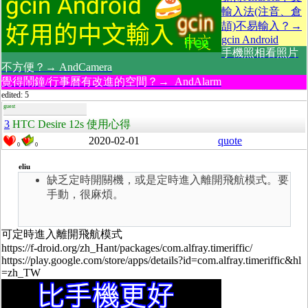
輸入法(注音、倉
頡)不易輸入？→
gcin Android
手機照相看照片
不方便？→ AndCamera
覺得鬧鐘/行事曆有改進的空間？→ AndAlarm
edited: 5
guest
3
HTC Desire 12s 使用心得
2020-02-01
quote
0
0
eliu
缺乏定時開關機，或是定時進入離開飛航模式。要
手動，很麻煩。
可
定時進入離開飛航模式
https://f-droid.org/zh_Hant/packages/com.alfray.timeriffic/
https://play.google.com/store/apps/details?id=com.alfray.timeriffic&hl
=zh_TW