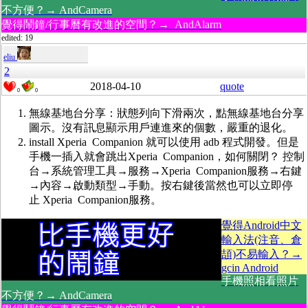
不方便？→ AndCamera
覺得鬧鐘/行事曆有改進的空間？→ AndAlarm
edited: 19
eliu
2
2018-04-10
quote
0
0
無線基地台分享：狀態列向下滑兩次，點無線基地台分享
圖示。沒有訊息顯示用戶連進來的個數，嚴重的退化。
install Xperia Companion 就可以使用 adb 程式開發。但是
手機一插入就會跳出Xperia Companion，如何關閉？ 控制
台→系統管理工具→服務→Xperia Companion服務→右鍵
→內容→啟動類型→手動。按右鍵後當然也可以立即停
止 Xperia Companion服務。
覺得Android中文
輸入法(注音、倉
頡)不易輸入？→
gcin Android
手機照相看照片
不方便？→ AndCamera