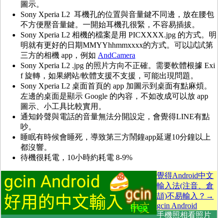
圖示。
Sony Xperia L2 耳機孔的位置與音量鍵不同邊，放在腰包
不方便壓音量鍵。一開始耳機孔很緊，不容易插拔。
Sony Xperia L2 相機的檔案是用 PICXXXX.jpg 的方式。明
明就有更好的日期MMYYhhmmxxxx的方式。可以試試第
三方的相機 app，例如
AndCamera
Sony Xperia L2 .jpg 的照片方向不正確。需要軟體根據 Exi
f 旋轉，如果網站/軟體支援不支援，可能出現問題。
Sony Xperia L2 桌面首頁的 app 加圖示到桌面有點麻煩。
左邊的桌面是顯示 Google 的內容，不如改成可以放 app
圖示、小工具比較實用。
通知鈴聲與電話的音量無法分開設定，會覺得LINE有點
吵。
睡眠有時候會睡死，導致第三方鬧鐘app延遲10分鐘以上
都沒響。
待機很耗電，10小時約耗電 8-9%
覺得Android中文
輸入法(注音、倉
頡)不易輸入？→
gcin Android
手機照相看照片