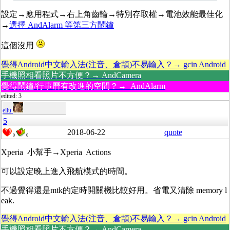
設定→應用程式→右上角齒輪→特別存取權→電池效能最佳化
→
選擇 AndAlarm 等第三方鬧鐘
這個沒用
覺得Android中文輸入法(注音、倉頡)不易輸入？→ gcin Android
手機照相看照片不方便？→ AndCamera
覺得鬧鐘/行事曆有改進的空間？→ AndAlarm
edited: 3
eliu
5
2018-06-22
quote
0
0
Xperia 小幫手→Xperia Actions
可以設定晚上進入飛航模式的時間。
不過覺得還是mtk的定時開關機比較好用。省電又清除 memory l
eak.
覺得Android中文輸入法(注音、倉頡)不易輸入？→ gcin Android
手機照相看照片不方便？→ AndCamera