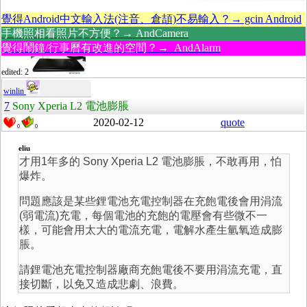
覺得Android中文輸入法(注音、倉頡)不易輸入？→ gcin Android
手機照相看照片不方便？→ AndCamera
覺得鬧鐘/行事曆有改進的空間？→ AndAlarm
edited: 2
winlin
7
Sony Xperia L2 電池膨脹
2020-02-12
quote
0
0
eliu
才用1年多的 Sony Xperia L2 電池膨脹，不敢再用，怕
爆炸。
問題應該是某些鋰電池充電控制器在充飽電後會用涓流
(弱電流)充電，每個電池的充飽的電壓會有些微不一
樣，可能會用太大的電流充電，電解水產生氫氧造成膨
脹。
請鋰電池充電控制器廠商充飽電後不要用涓流充電，直
接切斷，以免又造成悲劇、浪費。