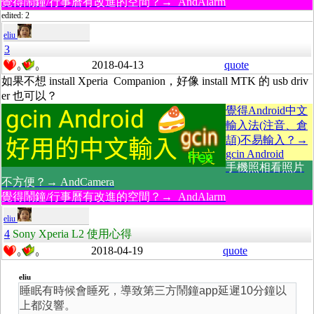
覺得鬧鐘/行事曆有改進的空間？→ AndAlarm
edited: 2
eliu
3
2018-04-13
quote
0
0
如果不想 install Xperia Companion，好像 install MTK 的 usb driv
er 也可以？
覺得Android中文
輸入法(注音、倉
頡)不易輸入？→
gcin Android
手機照相看照片
不方便？→ AndCamera
覺得鬧鐘/行事曆有改進的空間？→ AndAlarm
eliu
4
Sony Xperia L2 使用心得
2018-04-19
quote
0
0
eliu
睡眠有時候會睡死，導致第三方鬧鐘app延遲10分鐘以
上都沒響。