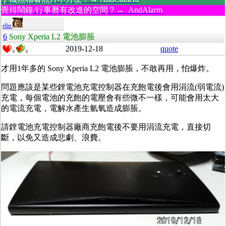
覺得鬧鐘/行事曆有改進的空間？→ AndAlarm
eliu
6
Sony Xperia L2 電池膨脹
2019-12-18
quote
0
0
才用1年多的 Sony Xperia L2 電池膨脹，不敢再用，怕爆炸。
問題應該是某些鋰電池充電控制器在充飽電後會用涓流(弱電流)
充電，每個電池的充飽的電壓會有些微不一樣，可能會用太大
的電流充電，電解水產生氫氧造成膨脹。
請鋰電池充電控制器廠商充飽電後不要用涓流充電，直接切
斷，以免又造成悲劇、浪費。