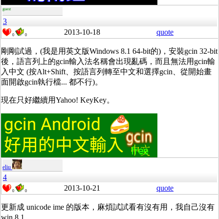
guest
3
2013-10-18
quote
0
0
剛剛試過，(我是用英文版Windows 8.1 64-bit的)，安裝gcin 32-bit
後，語言列上的gcin輸入法名稱會出現亂碼，而且無法用gcin輸
入中文 (按Alt+Shift、按語言列轉至中文和選擇gcin、從開始畫
面開啟gcin執行檔... 都不行)。
現在只好繼續用Yahoo! KeyKey。
eliu
4
2013-10-21
quote
0
0
更新成 unicode ime 的版本，麻煩試試看有沒有用，我自己沒有
win 8.1。