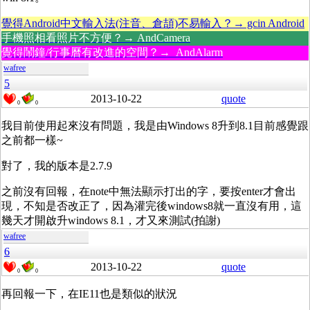
覺得Android中文輸入法(注音、倉頡)不易輸入？→ gcin Android
手機照相看照片不方便？→ AndCamera
覺得鬧鐘/行事曆有改進的空間？→ AndAlarm
wafree
5
2013-10-22
quote
0
0
我目前使用起來沒有問題，我是由Windows 8升到8.1目前感覺跟
之前都一樣~
對了，我的版本是2.7.9
之前沒有回報，在note中無法顯示打出的字，要按enter才會出
現，不知是否改正了，因為灌完後windows8就一直沒有用，這
幾天才開啟升windows 8.1，才又來測試(拍謝)
wafree
6
2013-10-22
quote
0
0
再回報一下，在IE11也是類似的狀況