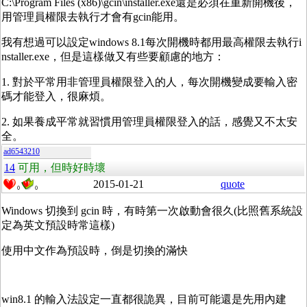
C:\Program Files (x86)\gcin\installer.exe還是必須在重新開機後，
用管理員權限去執行才會有gcin能用。
我有想過可以設定windows 8.1每次開機時都用最高權限去執行i
nstaller.exe，但是這樣做又有些要顧慮的地方：
1. 對於平常用非管理員權限登入的人，每次開機變成要輸入密
碼才能登入，很麻煩。
2. 如果養成平常就習慣用管理員權限登入的話，感覺又不太安
全。
ad6543210
14
可用，但時好時壞
2015-01-21
quote
0
0
Windows 切換到 gcin 時，有時第一次啟動會很久(比照舊系統設
定為英文預設時常這樣)
使用中文作為預設時，倒是切換的滿快
win8.1 的輸入法設定一直都很詭異，目前可能還是先用內建