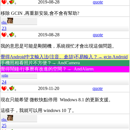
2019-08-28
quote
0
0
移除 GCIN ,再重新安裝,會不會有幫助?
eliu
23
2019-08-28
quote
0
0
我的意思是可能是剛開機，系統很忙才會出現這個問題。
覺得Android中文輸入法(注音、倉頡)不易輸入？→ gcin Android
手機照相看照片不方便？→ AndCamera
覺得鬧鐘/行事曆有改進的空間？→ AndAlarm
splin
24
2019-11-20
quote
0
0
現在只能希望 微軟快點停用 Windows 8.1 的更新支援。
這樣子，我就可以用 windows 10 了。
eliu
25