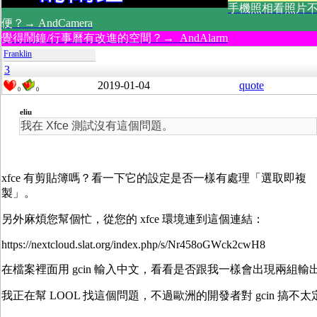
手機照相看照片
便？→ AndCamera
覺得鬧鐘/行事曆有改進的空間？→ AndAlarm
Franklin
3
2019-01-04
quote
0
0
eliu
我在 Xfce 測試沒有這個問題。
xfce 有剪貼簿嗎？看一下它的設定是否一樣有處理「選取即複
製」。
另外麻煩您幫個忙，從您的 xfce 環境連到這個連結：
https://nextcloud.slat.org/index.php/s/Nr458oGWck2cwH8
在檔案裡面用 gcin 輸入中文，看看是否跟我一樣會出現兩組輸
我正在幫 LOOL 找這個問題，不過歐洲的開發者對 gcin 搞不太