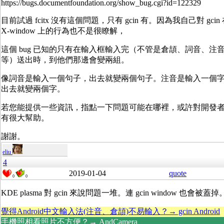
https://bugs.documentfoundation.org/show_bug.cgi?id=122329
目前試過 fcitx 沒有這個問題，只有 gcin 有。因為我自己對 gcin
X-window 上的行為也不是很瞭解，
這個 bug 已知的只有在輸入框輸入完（不管是倉頡、詞音、注
等）送出時，到他們那邊會變兩組。
像詞音是輸入一個句子，出去就變兩個句子。注音是輸入一個
出去就變兩個字。
若您能提供一些資訊，指點一下問題可能在哪裡，或許對開發
有很大幫助。
謝謝。
eliu
4
2019-01-04
quote
0
0
KDE plasma 對 gcin 來說問題一堆。連 gcin window 也會被蓋掉
覺得Android中文輸入法(注音、倉頡)不易輸入？→ gcin Android
手機照相看照片不方便？→ AndCamera