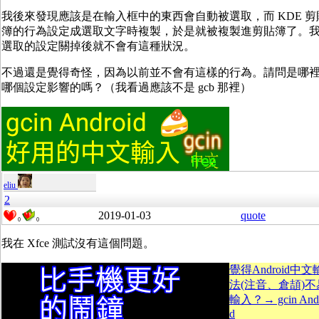
我後來發現應該是在輸入框中的東西會自動被選取，而 KDE 剪
簿的行為設定成選取文字時複製，於是就被複製進剪貼簿了。
選取的設定關掉後就不會有這種狀況。
不過還是覺得奇怪，因為以前並不會有這樣的行為。請問是哪
哪個設定影響的嗎？（我看過應該不是 gcb 那裡）
eliu
2
2019-01-03
quote
0
0
我在 Xfce 測試沒有這個問題。
覺得Android中
法(注音、倉頡)不
輸入？→ gcin Andr
d