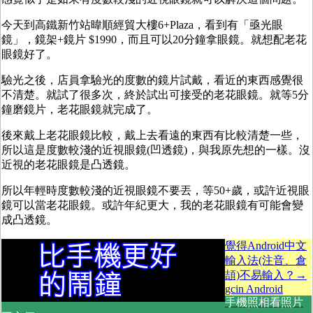
今天到高鐵新竹站暐順經貿大樓6+Plaza，看到有「亟光眼
鏡」，鏡架+鏡片 $1990，而且可以20分鐘拿眼鏡。就想配老花
眼鏡好了。
驗光之後，店員拿驗光的度數的鏡片試戴，看近的東西感覺很
不清楚。就試了很多次，終於試出可接受的老花眼鏡。就等5分
鐘磨鏡片，老花眼鏡就完成了。
後來戴上老花眼鏡比較，戴上去看遠的東西有比較清楚一些，
所以這是度數較淺的近視眼鏡(凹透鏡)，與我原先想的一樣。沒
近視的老花眼鏡是凸透鏡。
所以年輕時度數較淺的近視眼鏡不要丟，等50+歲，或許近視眼
鏡可以當老花眼鏡。或許年紀更大，我的老花眼鏡有可能會變
成凸透鏡。
覺得Android中文
輸入法(注音、倉
頡)不易輸入？→
gcin Android
手機照相看照片