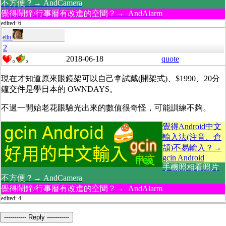
不方便？→ AndCamera
覺得鬧鐘/行事曆有改進的空間？→ AndAlarm
edited: 6
eliu
2
2018-06-18
quote
0
0
現在才知道原來眼鏡架可以自己拿試戴(開架式)、$1990、20分
鐘交件是學日本的
OWNDAYS。
不過一開始老花眼驗光出來的數值很奇怪，可能訓練不夠。
覺得Android中文
輸入法(注音、倉
頡)不易輸入？→
gcin Android
手機照相看照片
不方便？→ AndCamera
覺得鬧鐘/行事曆有改進的空間？→ AndAlarm
edited: 4
----------- Reply -----------