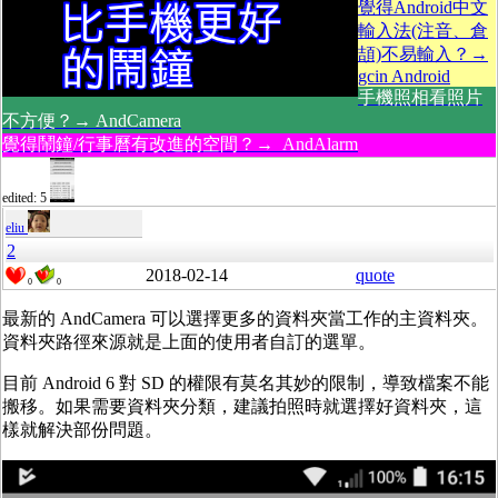
覺得Android中文
輸入法(注音、倉
頡)不易輸入？→
gcin Android
手機照相看照片
不方便？→ AndCamera
覺得鬧鐘/行事曆有改進的空間？→ AndAlarm
edited: 5
eliu
2
2018-02-14
quote
0
0
最新的 AndCamera 可以選擇更多的資料夾當工作的主資料夾。
資料夾路徑來源就是上面的使用者自訂的選單。
目前 Android 6 對 SD 的權限有莫名其妙的限制，導致檔案不能
搬移。如果需要資料夾分類，建議拍照時就選擇好資料夾，這
樣就解決部份問題。