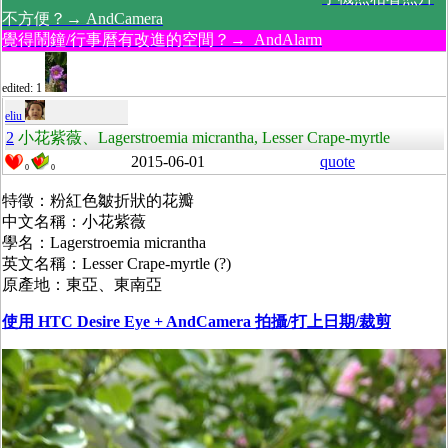
不方便？→ AndCamera
覺得鬧鐘/行事曆有改進的空間？→ AndAlarm
edited: 1
eliu
2
小花紫薇、Lagerstroemia micrantha, Lesser Crape-myrtle
2015-06-01
quote
0
0
特徵：粉紅色皺折狀的花瓣
中文名稱：小花紫薇
學名：Lagerstroemia micrantha
英文名稱：Lesser Crape-myrtle (?)
原產地：東亞、東南亞
使用 HTC Desire Eye + AndCamera 拍攝/打上日期/裁剪