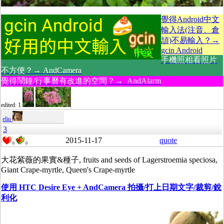
覺得Android中文
輸入法(注音、倉
頡)不易輸入？→
gcin Android
手機照相看照片
不方便？→ AndCamera
覺得鬧鐘/行事曆有改進的空間？→ AndAlarm
edited: 1
eliu
3
2015-11-17
quote
0
0
大花紫薇的果實&種子, fruits and seeds of
Lagerstroemia speciosa,
Giant Crape-myrtle, Queen's Crape-myrtle
使用 HTC Desire Eye + AndCamera 拍攝/打上日期文字/裁剪/銳
利化