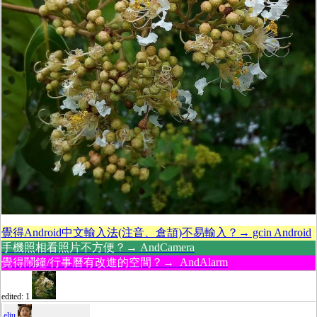
覺得Android中文輸入法(注音、倉頡)不易輸入？→ gcin Android
手機照相看照片不方便？→ AndCamera
覺得鬧鐘/行事曆有改進的空間？→ AndAlarm
edited: 1
eliu