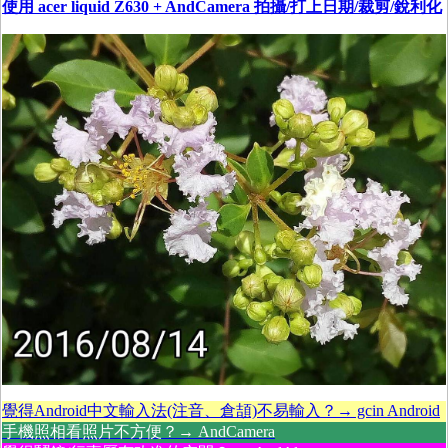
使用 acer liquid Z630 + AndCamera 拍攝/打上日期/裁剪/銳利化
覺得Android中文輸入法(注音、倉頡)不易輸入？→ gcin Android
手機照相看照片不方便？→ AndCamera