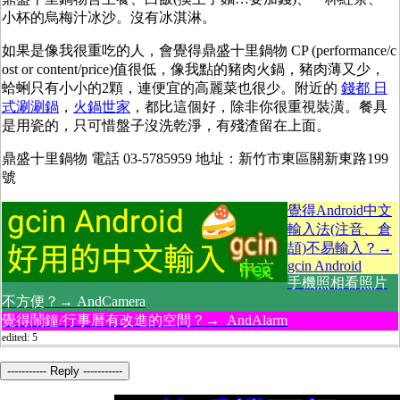
小杯的烏梅汁冰沙。沒有冰淇淋。
如果是像我很重吃的人，會覺得鼎盛十里鍋物 CP (performance/c
ost or content/price)值很低，像我點的豬肉火鍋，豬肉薄又少，
蛤蜊只有小小的2顆，連便宜的高麗菜也很少。附近的
錢都 日
式涮涮鍋
，
火鍋世家
，都比這個好，除非你很重視裝潢。餐具
是用瓷的，只可惜盤子沒洗乾淨，有殘渣留在上面。
鼎盛十里鍋物 電話 03-5785959 地址：
新竹市東區關新東路199
號
覺得Android中文
輸入法(注音、倉
頡)不易輸入？→
gcin Android
手機照相看照片
不方便？→ AndCamera
覺得鬧鐘/行事曆有改進的空間？→ AndAlarm
edited: 5
----------- Reply -----------