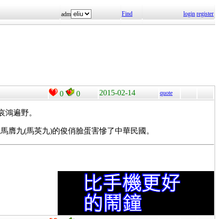
Find
login
register
adm
2015-02-14
0
0
quote
哀鴻遍野。
。馬膺九(馬英九)的俊俏臉蛋害慘了中華民國。