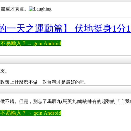
次體重才真實。
的一天之運動篇】 伏地挺身1分1
輸入？→ gcin Android
悲哀。
他政策上什麼都不做，對台灣才是最好的吧。
做不錯。但是，別忘了馬膺九(馬英九)總統擁有的超強的「自我
輸入？→ gcin Android