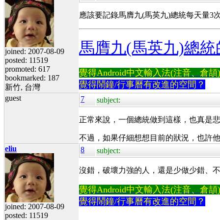
應該要記錄馬膺九(馬英九)總統每天量3
馬膺九(馬英九)總統
joined: 2007-08-09
posted: 11519
promoted: 617
覺得Android中文輸入法(注音、倉頡)不易
bookmarked: 187
覺得鬧鐘/行事曆有改進的空間？
新竹, 台灣
guest
7
subject:
正常來說，一個總統做到這樣，也真是
不過，如果仔細想想目前的狀況，也許
eliu
8
subject:
沒錯，破壞力強的人，還是少做少錯、不
覺得Android中文輸入法(注音、倉頡)不易
覺得鬧鐘/行事曆有改進的空間？
joined: 2007-08-09
posted: 11519