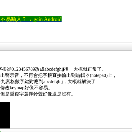
。
輸入？→ gcin Android
根從0123456789改成abcdefghij後，大概就正常了。
示音，不再會把字根直接輸出到編輯器(notepad)上，
宮格數字鍵對應到abcdefghij，大概就解決了
修改keymap好像不容易。
，但是重複字選擇鈴聲好像還是沒有。