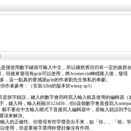
法
色是僅使用數字鍵就可輸入中文，所以雖然舊但仍有一定的族群
用，但後來發現有gcin可以使用，將3corner.cin轉檔匯入後，發現
要好用的多，這一點真的要感謝gcin的作者劉先生無私的奉獻。
參考：（安裝32bit的版本於winxp sp3）
若是拆字錯誤，鍵入的數字會同時寫入輸入框及使用的編輯器（如not
，鍵入時，輸入框顯示123456，但6這個數字會直接寫入notep
字根，都不要在中文輸入模式下直接寫入編輯器中，若輸入錯誤則予
選項來解決。
確認輸入的正確性。但發現有些字聲音出不來，如「你」、「他」
能可以使用，但是重複字選擇鈴聲好像沒有作用。