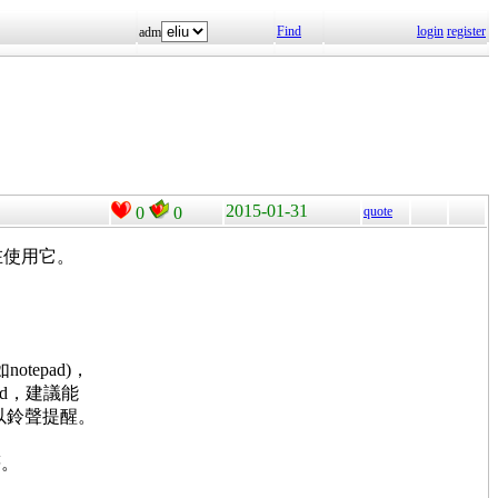
Find
login
register
adm
2015-01-31
0
0
quote
在使用它。
epad)，
ad，建議能
以鈴聲提醒。
等。