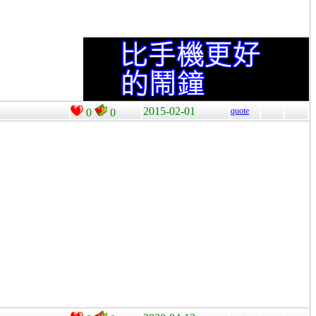
2015-02-01
quote
0
0