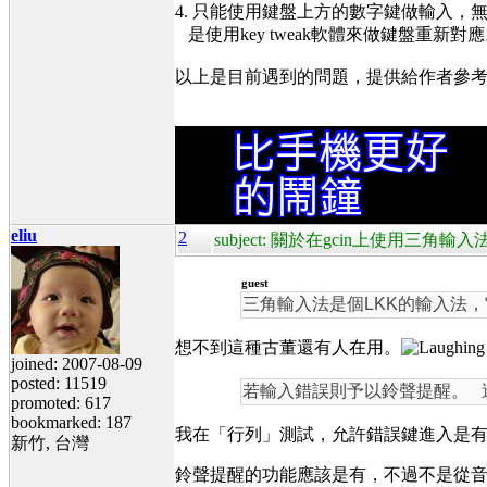
4. 只能使用鍵盤上方的數字鍵做輸入
是使用key tweak軟體來做鍵盤重新對
以上是目前遇到的問題，提供給作者參考
eliu
2
subject: 關於在gcin上使用三角輸入
guest
三角輸入法是個LKK的輸入法
想不到這種古董還有人在用。
joined: 2007-08-09
posted: 11519
若輸入錯誤則予以鈴聲提醒。
這
promoted: 617
bookmarked: 187
我在「行列」測試，
允許錯誤鍵進入是有
新竹, 台灣
鈴聲提醒的功能應該是有，不過不是從