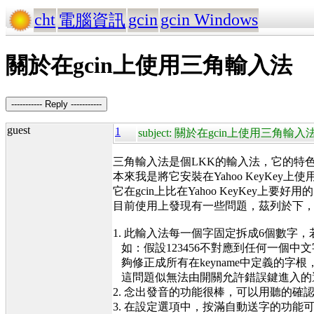
cht
gcin
gcin Windows
電腦資訊
關於在gcin上使用三角輸入法
----------- Reply -----------
guest
1
subject: 關於在gcin上使用三角輸入
三角輸入法是個LKK的輸入法，它的特
本來我是將它安裝在Yahoo KeyKey上使
它在gcin上比在Yahoo KeyKey上
目前使用上發現有一些問題，茲列於下，供作者
1. 此輸入法每一個字固定拆成6個數字，
如：假設123456不對應到任何一個中文字
夠修正成所有在keyname中定義的
這問題似無法由開關允許錯誤鍵進入的
2. 念出發音的功能很棒，可以用聽的
3. 在設定選項中，按滿自動送字的功