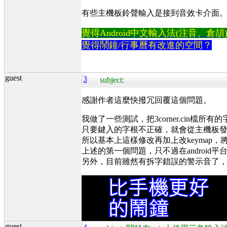
有些主機板鈴聲輸入是接到音效卡介面
覺得Android中文輸入法(注音、倉頡)不易
覺得鬧鐘/行事曆有改進的空間？
guest
3
subject:
感謝作者這麼快撥冗回覆這個問題。
我做了一些測試，把3corner.cin檔所有的字
只要鍵入的字根不正確，就會從主機板發出警
所以基本上這樣修改再加上改keymap，將九
上述的第一個問題，只不過在android平台
另外，目前雖然有拆字錯誤的警示音了
guest