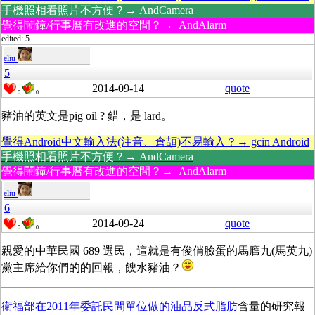
手機照相看照片不方便？→ AndCamera
覺得鬧鐘/行事曆有改進的空間？→ AndAlarm
edited: 5
eliu
5
2014-09-14
quote
0
0
豬油的英文是pig oil ? 錯，是 lard。
覺得Android中文輸入法(注音、倉頡)不易輸入？→ gcin Android
手機照相看照片不方便？→ AndCamera
覺得鬧鐘/行事曆有改進的空間？→ AndAlarm
eliu
6
2014-09-24
quote
0
0
親愛的中華民國 689 選民，這就是有俊俏臉蛋的馬膺九(馬英九)
黨主席給你們的的回報，餿水豬油？
衛福部在2011年委託民間單位做的油品反式脂肪
含量的研究報