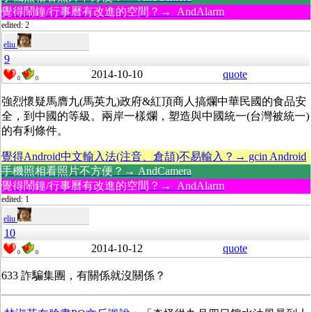
覺得鬧鐘/行事曆有改進的空間？→ AndAlarm
edited: 2
eliu
9
2014-10-10
quote
0
0
強烈懷疑馬膺九(馬英九)政府&紅頂商人搞爛中華民國的食品安
全，到中國的等級。兩岸一樣爛，塑造與中國統一(台灣被統一)
的有利條件。
覺得Android中文輸入法(注音、倉頡)不易輸入？→ gcin Android
手機照相看照片不方便？→ AndCamera
覺得鬧鐘/行事曆有改進的空間？→ AndAlarm
edited: 1
eliu
10
2014-10-12
quote
0
0
633 詐騙集團，有關係就沒關係？