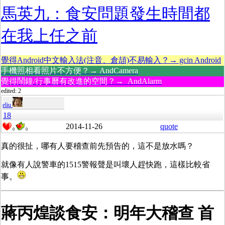
馬英九：食安問題發生時間都
在我上任之前
覺得Android中文輸入法(注音、倉頡)不易輸入？→ gcin Android
手機照相看照片不方便？→ AndCamera
覺得鬧鐘/行事曆有改進的空間？→ AndAlarm
edited: 2
eliu
18
2014-11-26
quote
0
0
真的很扯，哪有人要稽查前先預告的，這不是放水嗎？
就像有人說警車的1515警報聲是叫壞人趕快跑，這樣比較省
事。
蔣丙煌談食安：明年大稽查 首