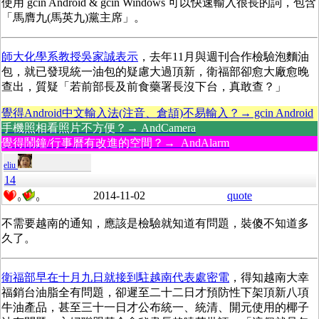
使用 gcin Android & gcin Windows 可以快速輸入很長的詞，包含
「馬膺九(馬英九)黨主席」。
師大化學系教授吳家誠表示
，去年11月與週刊合作檢驗泡麵油
包，就已發現統一油包的疑慮大過頂新，衛福部卻愈大廠愈晚
查出，質疑「若前部長及前食藥署長沒下台，真敢查？」
覺得Android中文輸入法(注音、倉頡)不易輸入？→ gcin Android
手機照相看照片不方便？→ AndCamera
覺得鬧鐘/行事曆有改進的空間？→ AndAlarm
eliu
14
2014-11-02
quote
0
0
不需要越南的通知，應該是檢驗就知道有問題，裝傻不知道多
久了。
衛福部早在十月九日就接到駐越南代表處密電
，得知越南大幸
福銷台油脂全有問題，卻遲至二十二日才預防性下架頂新八項
牛油產品，甚至三十一日才公布統一、統清、開元使用的椰子