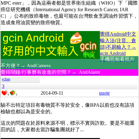
MPC ester」，因為這兩者都是世界衛生組織（WHO）下「國際
癌症研究機構（International Agency for Research Cancer, IAR
C）」公布的致癌毒物，也最可能在台灣飲食烹調油炸習慣下，
造成食用油質變的致癌物質。
覺得Android中文
輸入法(注音、倉
頡)不易輸入？→
gcin Android
手機照相看照片
不方便？→ AndCamera
覺得鬧鐘/行事曆有改進的空間？→ AndAlarm
ychao
3
2014-09-11
quote
0
0
驗不出特定項目有毒物質不等於安全，像BPA以前也沒有該項
檢驗也都以為是安全的。
這次的問題在於原料來源不明，標示不實與詐欺。要是不能重
罰的話，大家都去當詐騙集團就好了...