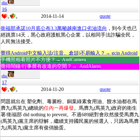
eliu
16
2014-11-14
quote
0
0
衛福部承諾10月底公布3.3萬噸越南進口劣油流向
，到今天也已
經跳票14天，黑心政府護航黑心企業，以相同手法詐騙全民，
人民無法接受。
覺得Android中文輸入法(注音、倉頡)不易輸入？→ gcin Android
手機照相看照片不方便？→ AndCamera
覺得鬧鐘/行事曆有改進的空間？→ AndAlarm
eliu
17
2014-11-20
quote
0
0
問題就出在 塑化劑、毒澱粉、銅葉綠素食用油、餿水油都在馬
膺九(馬英九)總統的
任內一再爆發
。馬膺九(馬英九)政府的衛生
署/衛福部 did nothing to prevent。
不過689絕對會欣然接受馬膺九
(馬英九)黨主席的辯解，繼續支持國民黨的候選人，只因為馬膺
九(馬英九)黨主席有俊俏臉蛋。