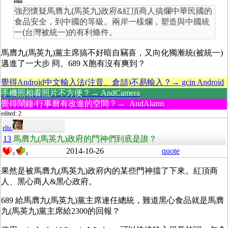
eliu
強烈懷疑馬膺九(馬英九)政府&紅頂商人搞爛中華民國的
食品安全，到中國的等級。兩岸一樣爛，塑造與中國統
一(台灣被統一)的有利條件。
馬膺九(馬英九)黨主席搞不好暗自竊喜，又向化獨漸統(被統一)
邁進了一大步 冏。689 X胞有沒有爽到？
覺得Android中文輸入法(注音、倉頡)不易輸入？→ gcin Android
手機照相看照片不方便？→ AndCamera
覺得鬧鐘/行事曆有改進的空間？→ AndAlarm
edited: 2
eliu
13
馬膺九(馬英九)政府的門神們到底是誰？
2014-10-26
quote
0
0
果然是被馬膺九(馬英九)政府內的某些門神擋了下來。紅頂商
人、黑心商人&黑心政府。
689 給馬膺九(馬英九)黨主席連任總統，難道黑心食品就是馬膺
九(馬英九)黨主席給2300的回報？