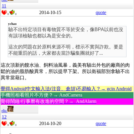
11
2014-10-15
quote
0
0
ychao
驗不出特定項目有毒物質不等於安全，像BPA以前也沒
有該項檢驗也都以為是安全的。
這次的問題在於原料來源不明，標示不實與詐欺。要是
不能重罰的話，大家都去當詐騙集團就好了...
這次頂新的餿水油、飼料油風暴，義美有驗出外包的廠商的肉
鬆的油的脂肪酸異常，所以提早下架。所以衛福部別拿驗不出
異常當藉口。
覺得Android中文輸入法(注音、倉頡)不易輸入？→ gcin Android
手機照相看照片不方便？→ AndCamera
覺得鬧鐘/行事曆有改進的空間？→ AndAlarm
eliu
12
2014-10-20
quote
0
0