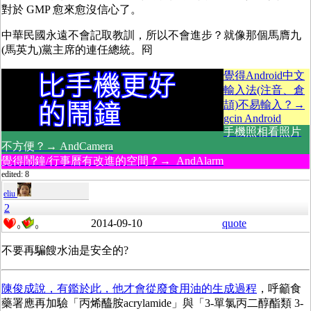
對於 GMP 愈來愈沒信心了。
中華民國永遠不會記取教訓，所以不會進步？就像那個馬膺九
(馬英九)黨主席的連任總統。冏
覺得Android中文
輸入法(注音、倉
頡)不易輸入？→
gcin Android
手機照相看照片
不方便？→ AndCamera
覺得鬧鐘/行事曆有改進的空間？→ AndAlarm
edited: 8
eliu
2
2014-09-10
quote
0
0
不要再騙餿水油是安全的?
陳俊成說，有鑑於此，他才會從廢食用油的生成過程
，呼籲食
藥署應再加驗「丙烯醯胺acrylamide」與「3-單氯丙二醇酯類 3-