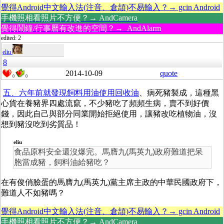
覺得Android中文輸入法(注音、倉頡)不易輸入？→ gcin Android
手機照相看照片不方便？→ AndCamera
覺得鬧鐘/行事曆有改進的空間？→ AndAlarm
edited: 2
eliu
8
2014-10-09
quote
0
0
五、六年前就發現飼料用油使用回收油
、病死豬製成，這種黑
心貨在養豬界四處流竄，不少豬吃了頻頻生病，賣不到好價
錢，因此自己與部分同業開始拒絕使用，讓豬改吃植物油，沒
想到豬沒吃到劣質品！
eliu
食品原料安全還沒爆完。馬膺九(馬英九)政府難道把呆
胞當成豬，飼料油給豬吃？
在有俊俏臉蛋的馬膺九(馬英九)黨主席主政的中華民國政府下，
難道人不如豬嗎？
覺得Android中文輸入法(注音、倉頡)不易輸入？→ gcin Android
手機照相看照片不方便？→ AndCamera