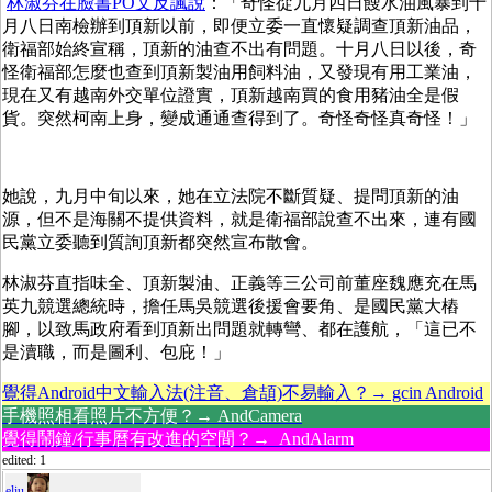
林淑芬在臉書PO文反諷說
：「奇怪從九月四日餿水油風暴到十
月八日南檢辦到頂新以前，即便立委一直懷疑調查頂新油品，
衛福部始終宣稱，頂新的油查不出有問題。十月八日以後，奇
怪衛福部怎麼也查到頂新製油用飼料油，又發現有用工業油，
現在又有越南外交單位證實，頂新越南買的食用豬油全是假
貨。突然柯南上身，變成通通查得到了。奇怪奇怪真奇怪！」
她說，九月中旬以來，她在立法院不斷質疑、提問頂新的油
源，但不是海關不提供資料，就是衛福部說查不出來，連有國
民黨立委聽到質詢頂新都突然宣布散會。
林淑芬直指味全、頂新製油、正義等三公司前董座魏應充在馬
英九競選總統時，擔任馬吳競選後援會要角、是國民黨大樁
腳，以致馬政府看到頂新出問題就轉彎、都在護航，「這已不
是瀆職，而是圖利、包庇！」
覺得Android中文輸入法(注音、倉頡)不易輸入？→ gcin Android
手機照相看照片不方便？→ AndCamera
覺得鬧鐘/行事曆有改進的空間？→ AndAlarm
edited: 1
eliu