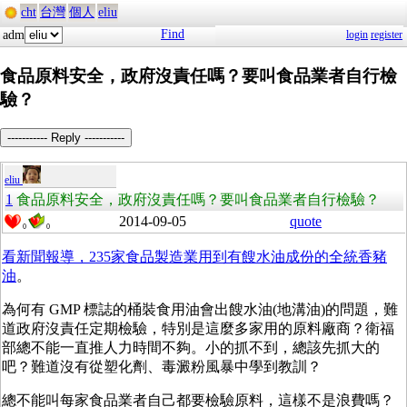
cht
台灣
個人
eliu
Find
adm
login
register
食品原料安全，政府沒責任嗎？要叫食品業者自行檢
驗？
----------- Reply -----------
eliu
1
食品原料安全，政府沒責任嗎？要叫食品業者自行檢驗？
2014-09-05
quote
0
0
看新聞報導，235家食品製造業用到有餿水油成份的
全統香豬
油
。
為何有 GMP 標誌的桶裝食用油會出餿水油(地溝油)的問題，難
道政府沒責任定期檢驗，特別是這麼多家用的原料廠商？衛福
部總不能一直推人力時間不夠。小的抓不到，總該先抓大的
吧？難道沒有從塑化劑、毒澱粉風暴中學到教訓？
總不能叫每家食品業者自己都要檢驗原料，這樣不是浪費嗎？