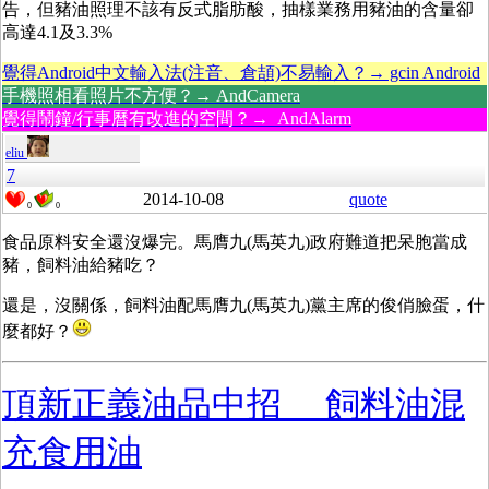
告，但豬油照理不該有反式脂肪酸，抽樣業務用豬油的含量卻
高達4.1及3.3%
覺得Android中文輸入法(注音、倉頡)不易輸入？→ gcin Android
手機照相看照片不方便？→ AndCamera
覺得鬧鐘/行事曆有改進的空間？→ AndAlarm
eliu
7
2014-10-08
quote
0
0
食品原料安全還沒爆完。馬膺九(馬英九)政府難道把呆胞當成
豬，飼料油給豬吃？
還是，沒關係，飼料油配馬膺九(馬英九)黨主席的俊俏臉蛋，什
麼都好？
頂新正義油品中招 飼料油混
充食用油