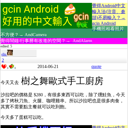
覺得Android中文
輸入法(注音、倉
頡)不易輸入？→
gcin Android
手機照相看照片
不方便？→ AndCamera
覺得鬧鐘/行事曆有改進的空間？→ AndAlarm
edited: 5
eliu
2
2014-06-21
quote
0
0
樹之舞歐式手工廚房
今天又去
沙拉吧的價格是 $280，有很多東西可以吃，除了燻鮭魚，今天
多了烤秋刀魚、火腿、咖哩雞串。所以沙拉吧也是很多肉食，
其實不需要點主餐就可以吃到飽。
今天多了蛋糕可以吃。
覺得Android中文