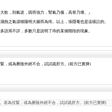
而大飲，則氣逆，因而強力，腎氣乃傷，高骨乃壞。』
，濕熱之氣澼積陽明大腸而為痔。以上，張隱菴也是這樣註的。
大多語焉不詳，多數只是說明了痔的某個階段的現象。
緊，或為厥陰外經不合，試試疏肝方。(前方已實脾)
。若為弦緊，或為厥陰外經不合，試試疏肝方。(前方已實脾)