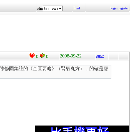
Find
login
register
adm
2008-09-22
0
0
quote
陳修園集註的《金匱要略》（腎氣丸方），的確是應