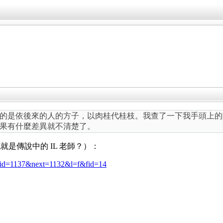
的是依後來的人的方子，以肉桂代桂枝。我查了一下我手頭上的
果有什麼差異就不清楚了。
是傳說中的 IL 老師？）：
e?mid=1137&next=1132&l=f&fid=14