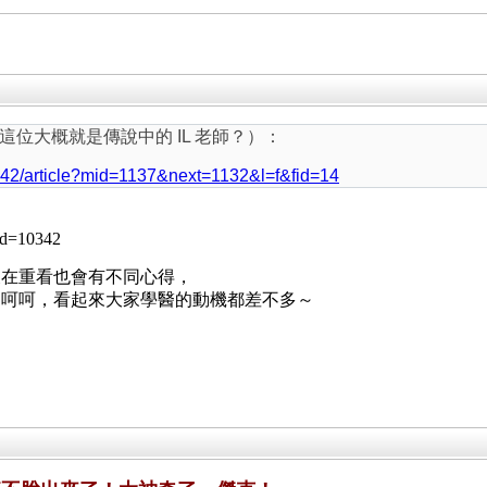
位大概就是傳說中的 IL 老師？）：
1942/article?mid=1137&next=1132&l=f&fid=14
mid=10342
後在重看也會有不同心得，
，呵呵，看起來大家學醫的動機都差不多～