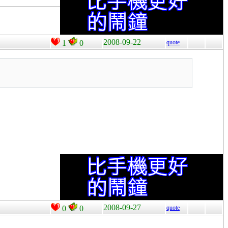
2008-09-22
1
0
quote
2008-09-27
0
0
quote