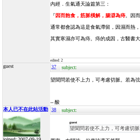
內經．生氣通天論篇第三：
『
因而飽食，筋脈橫解，腸澼為痔
。因
通常都會認為這是食氣滯留，因濕而熱
其實寒濕亦可為痔。痔的成因，古醫書
edited: 2
guest
37
subject:
望聞問若使不上力，可考慮切脈。若為弦
-- 酸
本人已不在此站活動
38
subject:
guest
望聞問若使不上力，可考慮切脈
joined: 2007-09-19