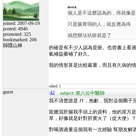
derick
個人是不這麼認為的，痔就像
joined: 2007-09-19
只是腸胃弱的人，就反應為痔
posted: 4946
promoted: 325
就想辦法祛瘀就是了
bookmarked: 206
歸隱山林
的確是有不少人認為是瘀。也曾書上看
氣補益藥補了好久。
我的情形算是比較嚴重，而且有久病的
edited: 1
guest
42
subject: 第八位中醫師
我不清楚誰是 JT，抱歉，我對這個圈子
龍膽瀉肝腸我手頭上的資料，他的原方
草，好像就是針對肝實火了（從大便）
對喝酒過量這個我有一次經驗 幫朋友解