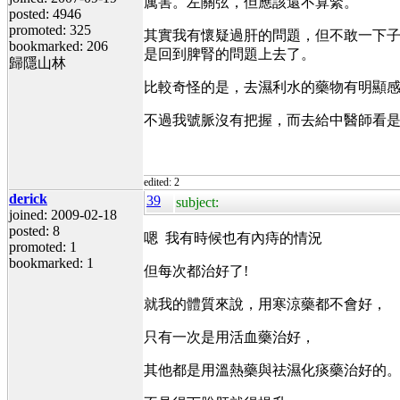
厲害。左關弦，但應該還不算緊。
posted: 4946
promoted: 325
其實我有懷疑過肝的問題，但不敢一下
bookmarked: 206
是回到脾腎的問題上去了。
歸隱山林
比較奇怪的是，去濕利水的藥物有明顯
不過我號脈沒有把握，而去給中醫師看是
edited: 2
derick
39
subject:
joined: 2009-02-18
posted: 8
嗯 我有時候也有內痔的情況
promoted: 1
bookmarked: 1
但每次都治好了!
就我的體質來說，用寒涼藥都不會好，
只有一次是用活血藥治好，
其他都是用溫熱藥與祛濕化痰藥治好的