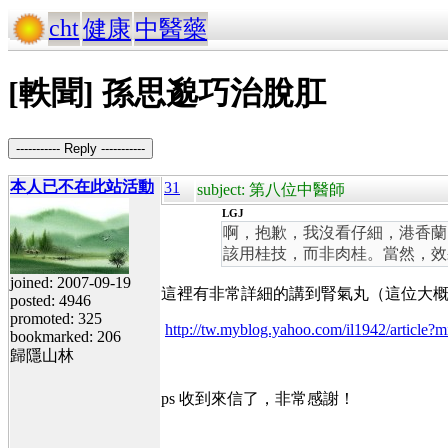
cht
健康
中醫藥
[軼聞] 孫思邈巧治脫肛
----------- Reply -----------
本人已不在此站活動
31
subject: 第八位中醫師
LGJ
啊，抱歉，我沒看仔細，港香蘭
該用桂技，而非肉桂。當然，效
joined: 2007-09-19
這裡有非常詳細的講到腎氣丸（這位大概就
posted: 4946
promoted: 325
http://tw.myblog.yahoo.com/il1942/articl
bookmarked: 206
歸隱山林
ps 收到來信了，非常感謝！