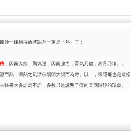
醫師一碰到痔瘡就認為一定是「熱」了：
痔
。因而大飲，則氣逆，因而強力，腎氣乃傷，高骨乃壞。』
濕而熱，濕熱之氣澼積陽明大腸而為痔。以上，張隱菴也是這樣
古醫書大多語焉不詳，多數只是說明了痔的某個階段的現象。