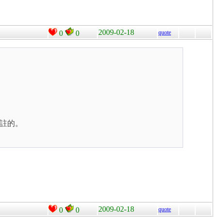
2009-02-18
0
0
quote
註的。
2009-02-18
0
0
quote