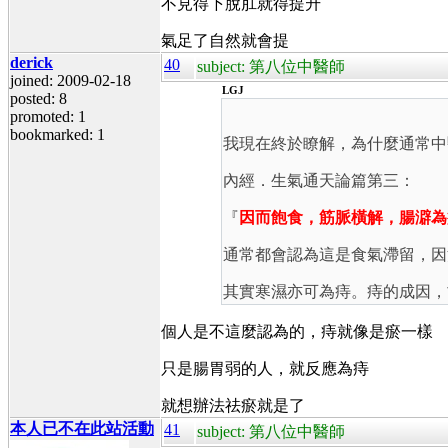
不見得下脫肛就得提升
氣足了自然就會提
derick
40
subject: 第八位中醫師
joined: 2009-02-18
LGJ
posted: 8
promoted: 1
bookmarked: 1
我現在終於瞭解，為什麼通常中
內經．生氣通天論篇第三：
『
因而飽食，筋脈橫解，腸澼為
通常都會認為這是食氣滯留，因
其實寒濕亦可為痔。痔的成因，
個人是不這麼認為的，痔就像是瘀一樣
只是腸胃弱的人，就反應為痔
就想辦法祛瘀就是了
本人已不在此站活動
41
subject: 第八位中醫師