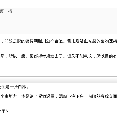
是瘀一樣
過，問題是瘀的藥長期服用並不合適。曾用過活血袪瘀的藥物連
情形，所以，瘀、鬱都得考慮進去了。但又不能急攻，所以目前
完全是一張白紙。
是李東垣方，本是為了喝酒過量，濕熱下注下焦，前陰熱癢臊臭
？
酒用的