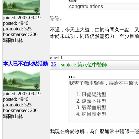
Silice
congratulations
joined: 2007-09-19
謝謝。
posted: 4946
promoted: 325
不過，今天上大號，由於時間久一點，
bookmarked: 206
命尚未成功，同痔仍然需努力！至少目
歸隱山林
edited: 1
本人已不在此站活動
36
subject: 第八位中醫師
LGJ
我查了幾本醫書，痔瘡在中醫大
joined: 2007-09-19
風傷腸絡型
posted: 4946
濕熱下注型
promoted: 325
氣滯血瘀型
bookmarked: 206
脾胃虛弱型
歸隱山林
我現在終於瞭解，為什麼通常中醫師一