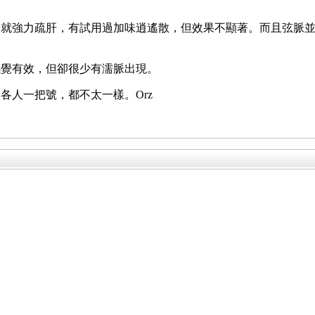
子就強力疏肝，有試用過加味逍遙散，但效果不顯著。而且弦脈
感覺有效，但卻很少有濡脈出現。
各人一把號，都不太一樣。Orz
。