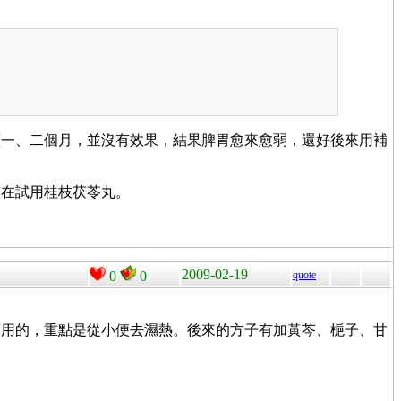
續一、二個月，並沒有效果，結果脾胃愈來愈弱，還好後來用補
有在試用桂枝茯苓丸。
2009-02-19
0
0
quote
而用的，重點是從小便去濕熱。後來的方子有加黃芩、梔子、甘