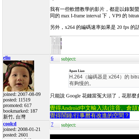
我有一些軟體教學的影片，都是以錄製螢幕軟
同的 max I-frame interval 下，VP9 
另外，x264 的編碼速率如果是 20 fps 的
eliu
6
subject:
Apan Liao
H.264（編碼器是 x264）的 bi
有夠慢的。
joined: 2007-08-09
只能說 Google 花錢當冤大頭了，花那麼
posted: 11519
promoted: 617
覺得Android中文輸入法(注音、倉頡)不易
bookmarked: 187
覺得鬧鐘/行事曆有改進的空間？
新竹, 台灣
coolcd
7
subject:
joined: 2008-01-21
posted: 2601