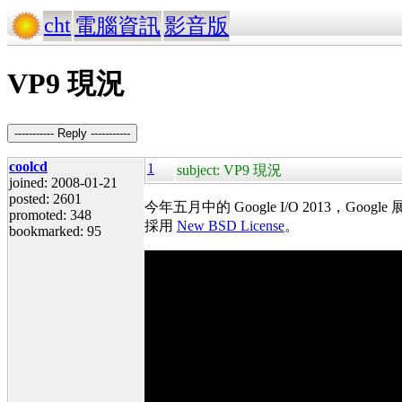
cht
電腦資訊
影音版
VP9 現況
----------- Reply -----------
coolcd
1
subject: VP9 現況
joined: 2008-01-21
posted: 2601
今年五月中的 Google I/O 2013，G
promoted: 348
採用
New BSD License
。
bookmarked: 95