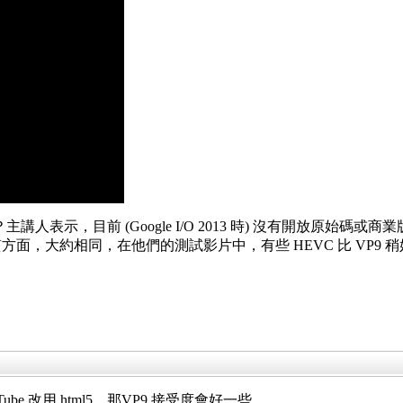
主講人表示，目前 (Google I/O 2013 時) 沒有開放原始碼或商
面，大約相同，在他們的測試影片中，有些 HEVC 比 VP9 稍好，
Tube 改用 html5，那VP9 接受度會好一些。