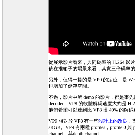
從展示影片看來，與同碼率的 H.264 影
孩在推箱子的場景來看，其實三倍碼率的 
另外，值得一提的是 VP9 的定位，是 Web
也增加了儲存空間。
不過，影片中所 demo 的影片，都是事先
decoder，VP8 的軟體解碼速度大約是 H
他們希望可以達到比 VP8 慢 40% 的解
VP9 相對於 VP8 有一些
設計上的改良
，支
sRGB。VP9 有兩種 profiles，profile 0 
channel、與depth channel。