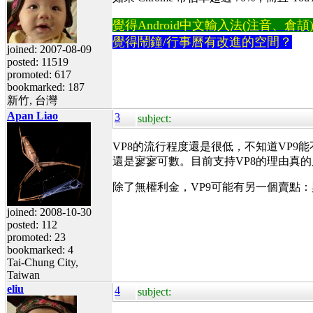
覺得Android中文輸入法(注音、倉頡)不易
覺得鬧鐘/行事曆有改進的空間？
joined: 2007-08-09
posted: 11519
promoted: 617
bookmarked: 187
新竹, 台灣
Apan Liao
3
subject:
VP8的流行程度還是很低，不知道VP
還是寥寥可數。目前支持VP8的理由真
除了無權利金，VP9可能有另一個賣點
joined: 2008-10-30
posted: 112
promoted: 23
bookmarked: 4
Tai-Chung City,
Taiwan
eliu
4
subject: