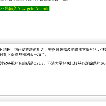
輸入？→ gcin Android
9能不能吸引到什麼族群使用之。雖然越來越多瀏覽器支援VP8，
的只剩下保證無權利金一項了。
：與它搭配的音編碼是OPUS。不過大眾好像比較關心影編碼的