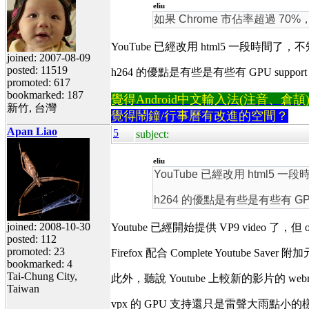
eliu
如果 Chrome 市佔率超過 70%
YouTube 已經改用 html5 一段時間了，不知
joined: 2007-08-09
posted: 11519
h264 的優點是有些是有些有 GPU suppor
promoted: 617
bookmarked: 187
覺得Android中文輸入法(注音、倉頡)不易
新竹, 台灣
覺得鬧鐘/行事曆有改進的空間？
Apan Liao
5
subject:
eliu
YouTube 已經改用 html5 一段
h264 的優點是有些是有些有 GPU
joined: 2008-10-30
Youtube 已經開始提供 VP9 video 了，但
posted: 112
promoted: 23
Firefox 配合 Complete Youtube 
bookmarked: 4
Tai-Chung City,
此外，聽說 Youtube 上較新的影片的 webm
Taiwan
vpx 的 GPU 支持還只是雷聲大雨