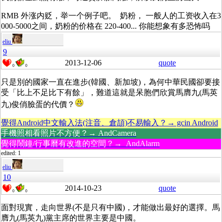
RMB 外涨内贬，举一个例子吧。 奶粉， 一般人的工资收入在3
000-5000之间，奶粉的价格在 220-400... 你能想象有多恐怖吗
eliu
9
2013-12-06
quote
0
0
只是別的國家一直在進步(韓國、新加坡)，為何中華民國卻要接
受「比上不足比下有餘」，難道這就是呆胞們欣賞馬膺九(馬英
九)俊俏臉蛋的代價？
覺得Android中文輸入法(注音、倉頡)不易輸入？→ gcin Android
手機照相看照片不方便？→ AndCamera
覺得鬧鐘/行事曆有改進的空間？→ AndAlarm
edited: 1
eliu
10
2014-10-23
quote
0
0
面對現實，走向世界(不是只有中國)，才能做出最好的選擇。馬
膺九(馬英九)黨主席的世界主要是中國。