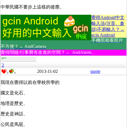
中華民國不要步上這樣的後塵。
覺得Android中文
輸入法(注音、倉
頡)不易輸入？→
gcin Android
手機照相看照片
不方便？→ AndCamera
覺得鬧鐘/行事曆有改進的空間？→ AndAlarm
guest
2
2013-11-02
quote
0
0
我現在覺得以前在學校所學的
國文是化石、
地理是歷史、
歷史是神話、
公民是馬屁、