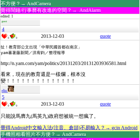
不方便？→ AndCamera
覺得鬧鐘/行事曆有改進的空間？→ AndAlarm
edited: 1
guest
4
2013-12-03
quote
0
0
扯！教育部公文出現「中華民國首都在南京」

yam蕃薯藤新聞／洪宥鈞／整理報導
http://n.yam.com/yam/politics/20131203/20131203936581.html
看來，現在的教育還是一樣爛，根本沒
變！！！！！！！！！！！！！！
eliu
5
2013-12-03
quote
0
0
只能說馬膺九(馬英九)政府想被統一想瘋了。
覺得Android中文輸入法(注音、倉頡)不易輸入？→ gcin Android
手機照相看照片不方便？→ AndCamera