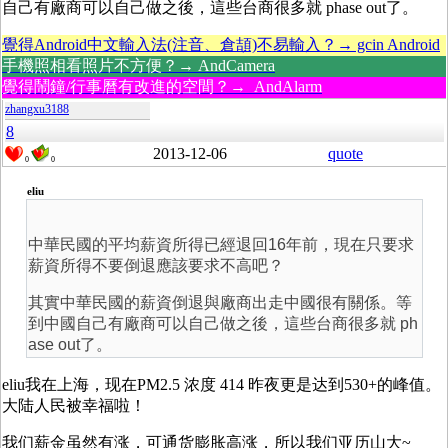
自己有廠商可以自己做之後，這些台商很多就 phase out了。
覺得Android中文輸入法(注音、倉頡)不易輸入？→ gcin Android
手機照相看照片不方便？→ AndCamera
覺得鬧鐘/行事曆有改進的空間？→ AndAlarm
zhangxu3188
8
2013-12-06
quote
0
0
eliu
中華民國的平均薪資所得已經退回16年前，現在只要求
薪資所得不要倒退應該要求不高吧？
其實中華民國的薪資倒退與廠商出走中國很有關係。等
到中國自己有廠商可以自己做之後，這些台商很多就 ph
ase out了。
eliu我在上海，现在PM2.5 浓度 414 昨夜更是达到530+的峰值。
大陆人民被幸福啦！
我们薪金虽然有涨，可通货膨胀高涨，所以我们亚历山大~