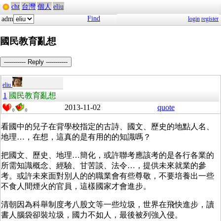
cht
台灣
個人
eliu
Find
adm
login
register
國民教育亂想
----------- Reply -----------
eliu
1
國民教育亂想
2013-11-02
quote
0
0
看國中的兒子在背學校指定的古詩、國文、歷史的地點人名、
地理…，在想，這真的是有用的的知識嗎？
把國文、歷史、地理…簡化，或許聯考應該考的是各行各業的
所需知識概念、經驗、甘苦談、法令…，提供未來就業的參
考。或許未來面對別人的的職業會有些尊敬，不要培養出一些
不食人間煙火的官員，這樣國家才會進步。
清朝因為科舉制度考八股文等一些垃圾，世界在飛快進步，讀
書人腦袋卻裝垃圾，國力不如人，最後被列強入侵。