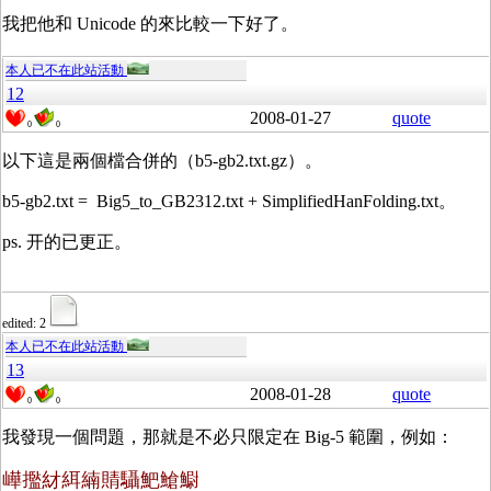
我把他和 Unicode 的來比較一下好了。
本人已不在此站活動
12
2008-01-27
quote
0
0
以下這是兩個檔合併的（b5-gb2.txt.gz）。
b5-gb2.txt = Big5_to_GB2312.txt + SimplifiedHanFolding.txt。
ps. 开的已更正。
edited: 2
本人已不在此站活動
13
2008-01-28
quote
0
0
我發現一個問題，那就是不必只限定在 Big-5 範圍，例如：
㠏㩜䊷䋙䋻䝼䯀䰾䱽䲁