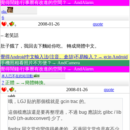
覺得鬧鐘/行事曆有改進的空間？→ AndAlarm
eliu
6
2008-01-26
quote
0
0
-- 老笑話
肚子餓了，我回去下麵給你吃。 轉成簡體中文。
覺得Android中文輸入法(注音、倉頡)不易輸入？→ gcin Android
手機照相看照片不方便？→ AndCamera
覺得鬧鐘/行事曆有改進的空間？→ AndAlarm
本人已不在此站活動
7
正體 ←→簡體轉換。
2008-01-26
quote
0
0
caleb
哦，LGJ 貼的那個檔就是 gcin trac 的。
這個檔應該還是要再整理過，不過 bug 應該比 glibc / lib
hz0 (zh-autoconvert) 少了。
firefox 同文堂也蠻值得參考的，不過同文堂也是有不少