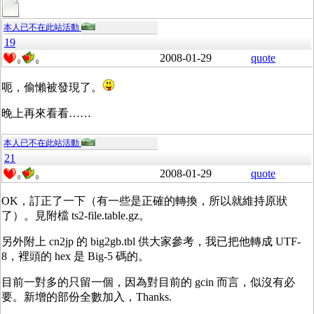
本人已不在此站活動
19
2008-01-29
quote
0
0
呃，偷懶被發現了。
晚上再來看看……
本人已不在此站活動
21
2008-01-29
quote
0
0
OK，訂正了一下（有一些是正確的轉換，所以就維持原狀
了）。見附檔 ts2-file.table.gz。
另外附上 cn2jp 的 big2gb.tbl 供大家參考，我已把他轉成 UTF-
8，裡頭的 hex 是 Big-5 碼的。
目前一對多的只留一個，因為對目前的 gcin 而言，似沒有必
要。新增的部份全數加入，Thanks.