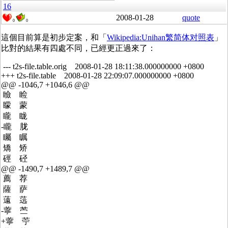
16
2008-01-28
quote
0
0
這個目前算是初步定案，和「
Wikipedia:Unihan繁简体对照表
」
比對的結果有四處不同，已經更正過來了：
--- t2s-file.table.orig 2008-01-28 18:11:38.000000000 +0800
+++ t2s-file.table 2008-01-28 22:09:07.000000000 +0800
@@ -1046,7 +1046,6 @@
瞼 睑
矇 蒙
矓 眬
-矓 胧
矚 瞩
矯 矫
硜 硁
@@ -1490,7 +1489,7 @@
薦 荐
薩 萨
薳 䓕
-薴 苎
+薴 苧