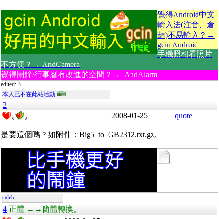
覺得Android中文
輸入法(注音、倉
頡)不易輸入？→
gcin Android
手機照相看照片
不方便？→ AndCamera
覺得鬧鐘/行事曆有改進的空間？→ AndAlarm
edited: 3
本人已不在此站活動
2
2008-01-25
quote
0
0
是要這個嗎？如附件：Big5_to_GB2312.txt.gz。
caleb
4
正體 ←→簡體轉換。