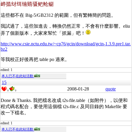
㟆㨫䌶䌺䌾䞍䯅鲃䲝鳚
這些都不在 Big-5/GB2312 的範圍，但有繁轉簡的問題。
我試過了，這些加進去，轉換仍然正常，不會有什麼影響。eliu
弄了個新版本，大家來幫忙「抓漏」吧！
http://www.csie.nctu.edu.tw/~cp76/gcin/download/gcin-1.3.9.pre1.tar.
bz2
等我校正好後再把 table po 過來。
edited: 1
本人已不在此站活動
15
2008-01-28
quote
0
0
Done & Thanks. 我把檔名改成 t2s-file.table（如附件），以便和
程式碼名配合，要使用這個檔 t2s-file.c 及同目錄的 Makefile 要
改一下檔名。
edited: 1
本人已不在此站活動