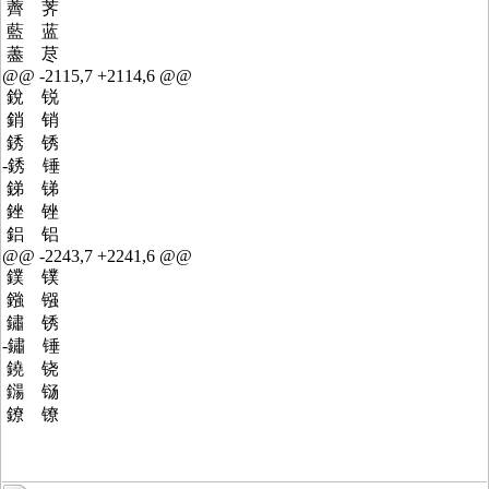
薺 荠
藍 蓝
藎 荩
@@ -2115,7 +2114,6 @@
銳 锐
銷 销
銹 锈
-銹 锤
銻 锑
銼 锉
鋁 铝
@@ -2243,7 +2241,6 @@
鏷 镤
鏹 镪
鏽 锈
-鏽 锤
鐃 铙
鐋 铴
鐐 镣