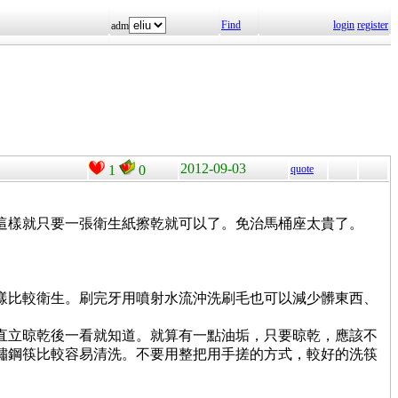
Find
login
register
adm
2012-09-03
1
0
quote
這樣就只要一張衛生紙擦乾就可以了。免治馬桶座太貴了。
。
樣比較衛生。刷完牙用噴射水流沖洗刷毛也可以減少髒東西、
直立晾乾後一看就知道。就算有一點油垢，只要晾乾，應該不
鏽鋼筷比較容易清洗。不要用整把用手搓的方式，較好的洗筷