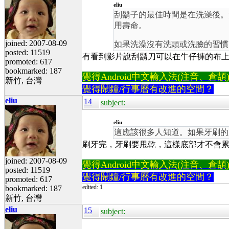
eliu
刮鬍子的最佳時間是在洗澡後。
用壽命。
joined: 2007-08-09
如果洗澡沒有洗頭或洗臉的習慣
posted: 11519
有看到影片說刮鬍刀可以在牛仔褲的布上
promoted: 617
bookmarked: 187
覺得Android中文輸入法(注音、倉頡)不易
新竹, 台灣
覺得鬧鐘/行事曆有改進的空間？
eliu
14
subject:
eliu
這應該很多人知道。如果牙刷的
刷牙完，牙刷要甩乾，這樣底部才不會
joined: 2007-08-09
覺得Android中文輸入法(注音、倉頡)不易
posted: 11519
覺得鬧鐘/行事曆有改進的空間？
promoted: 617
edited: 1
bookmarked: 187
新竹, 台灣
eliu
15
subject: