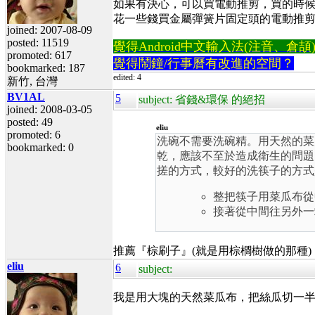
如果有決心，可以買電動推剪，買的時候
花一些錢買金屬彈簧片固定頭的電動推
joined: 2007-08-09
posted: 11519
覺得Android中文輸入法(注音、倉頡)不易
promoted: 617
覺得鬧鐘/行事曆有改進的空間？
bookmarked: 187
edited: 4
新竹, 台灣
BV1AL
5
subject: 省錢&環保 的絕招
joined: 2008-03-05
posted: 49
eliu
promoted: 6
洗碗不需要洗碗精。用天然的菜
bookmarked: 0
乾，應該不至於造成衛生的問題
搓的方式，較好的洗筷子的方式
整把筷子用菜瓜布從
接著從中間往另外一
推薦『棕刷子』(就是用棕櫚樹做的那種
eliu
6
subject:
我是用大塊的天然菜瓜布，把絲瓜切一