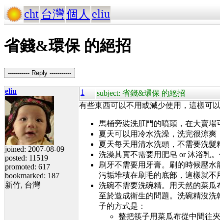
cht
eliu
台灣
個人
省錢&環保 的絕招
----------- Reply -----------
eliu
1
subject: 省錢&環保 的絕招
有些東西可以不用或減少使用，這樣可以省
馬桶旁裝洗肛門的噴頭，在大賣場
夏天可以用冷水洗澡，洗完很涼爽
夏天每天用清水洗頭，不需要洗髮
joined: 2007-08-09
洗澡其實不需要用肥皂 or 沐浴乳
posted: 11519
刷牙不需要用牙膏。刷的時候壓水
promoted: 617
污垢堆積在刷毛的底部，這樣就不
bookmarked: 187
新竹, 台灣
洗碗不需要洗碗精。用天然的菜瓜
至於造成衛生的問題。洗碗精沒洗
子的方式是：
整把筷子用菜瓜布從中間往