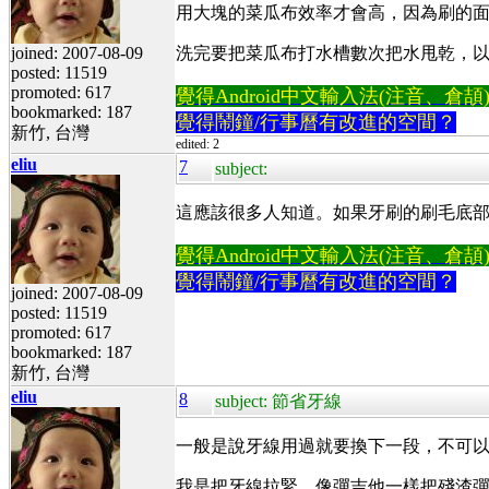
用大塊的菜瓜布效率才會高，因為刷的
joined: 2007-08-09
洗完要把菜瓜布打水槽數次把水甩乾，
posted: 11519
promoted: 617
覺得Android中文輸入法(注音、倉頡)不易
bookmarked: 187
覺得鬧鐘/行事曆有改進的空間？
新竹, 台灣
edited: 2
eliu
7
subject:
這應該很多人知道。如果牙刷的刷毛底
覺得Android中文輸入法(注音、倉頡)不易
覺得鬧鐘/行事曆有改進的空間？
joined: 2007-08-09
posted: 11519
promoted: 617
bookmarked: 187
新竹, 台灣
eliu
8
subject: 節省牙線
一般是說牙線用過就要換下一段，不可
我是把牙線拉緊，像彈吉他一樣把殘渣