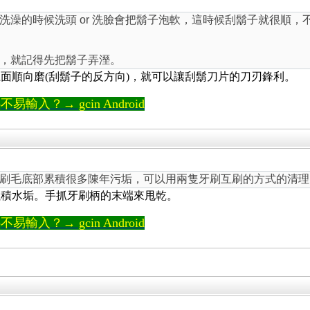
洗澡的時候洗頭 or 洗臉會把鬍子泡軟，這時候刮鬍子就很順
，就記得先把鬍子弄溼。
面順向磨(刮鬍子的反方向)，就可以讓刮鬍刀片的刀刃鋒利。
輸入？→ gcin Android
刷毛底部累積很多陳年污垢，可以用兩隻牙刷互刷的方式的清理
累積水垢。手抓牙刷柄的末端來甩乾。
輸入？→ gcin Android