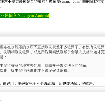
注意不要買那種是全塑膠的可換長度(3mm、5mm) 頭的電動
剪。
輸入？→ gcin Android
瓜布在水龍頭的水底下直接刷洗就差不多乾淨了。有沒有洗乾淨
。洗碗精沒洗乾淨，或是用洗碗精洗沒戴手套滲入皮膚問題才更
是：
中間往夾菜的地方夾住刷，旋轉筷子數次洗不同的面。
端刷，從中間往兩邊刷才不會刺破菜瓜布。
)，很好用，洗碗盤完全不必洗碗精，油也能洗掉，很乾淨。
半。