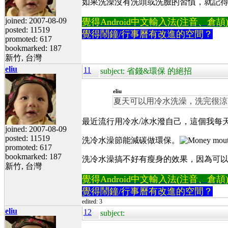
如果洗澡沒有洗頭或洗臉的習慣，就記
joined: 2007-08-09
覺得Android中文輸入法(注音、倉頡)不易
posted: 11519
覺得鬧鐘/行事曆有改進的空間？
promoted: 617
bookmarked: 187
新竹, 台灣
eliu
11
subject: 省錢&環保 的絕招
eliu
夏天可以用冷水洗澡，洗完很涼
最近流行用冷水/冰水潑自己，這個我每
joined: 2007-08-09
posted: 11519
洗冷水澡節能減碳做環保。
promoted: 617
bookmarked: 187
洗冷水澡搞不好有瘦身的效果，因為可以
新竹, 台灣
覺得Android中文輸入法(注音、倉頡)不易
覺得鬧鐘/行事曆有改進的空間？
edited: 3
eliu
12
subject: