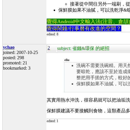
接著從中間往另外一端刷，
保鮮膜如果不油膩，可以洗乾淨&
覺得Android中文輸入法(注音、倉頡)不易
覺得鬧鐘/行事曆有改進的空間？
edited: 8
ychao
2
subject: 省錢&環保 的絕招
joined: 2007-10-25
posted: 298
eliu
promoted: 21
洗碗不需要洗碗精。用天
bookmarked: 3
要晾乾，應該不至於造成
整把用手搓的方式，較好
保鮮膜如果不油膩，可以
其實用熱水沖洗，很容易就可以把油垢
保鮮膜建議不要接觸到食物，這類產品
edited: 1