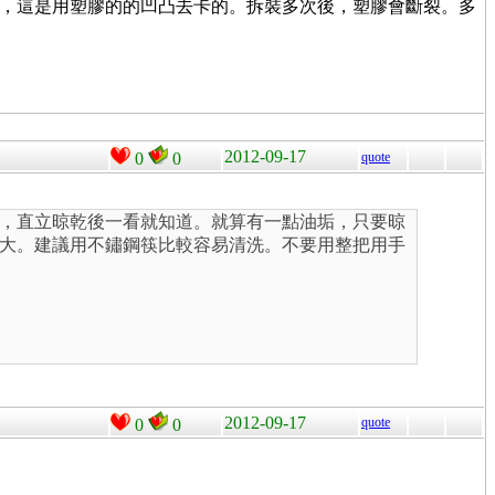
推剪，這是用塑膠的的凹凸去卡的。拆裝多次後，塑膠會斷裂。多
2012-09-17
0
0
quote
，直立晾乾後一看就知道。就算有一點油垢，只要晾
大。建議用不鏽鋼筷比較容易清洗。不要用整把用手
2012-09-17
quote
0
0