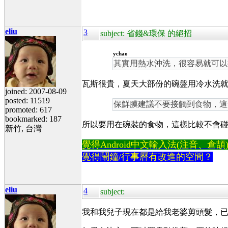
eliu
3
subject: 省錢&環保 的絕招
ychao
其實用熱水沖洗，很容易就可以
瓦斯很貴，夏天大部份的碗盤用冷水洗
joined: 2007-08-09
posted: 11519
保鮮膜建議不要接觸到食物，這
promoted: 617
bookmarked: 187
所以要用在碗裝的食物，這樣比較不會
新竹, 台灣
覺得Android中文輸入法(注音、倉頡)不易
覺得鬧鐘/行事曆有改進的空間？
eliu
4
subject:
我和我兒子現在都是給我老婆剪頭髮，已