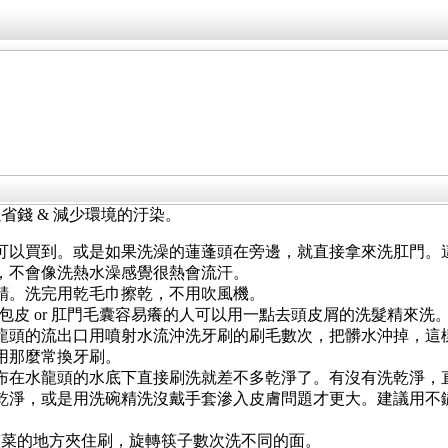
錢 & 減少環境的汙染。
可以買到。或是如果洗澡的蓮蓬頭在旁邊，就直接拿來洗肛門。
，不會像洗熱水澡感覺很熱會流汗。
精。洗完用乾毛巾擦乾，不用吹風機。
。包皮 or 肛門毛囊容易癢的人可以用一點去頭皮屑的洗髮精來洗
龍頭的流出口用噴射水流沖洗牙刷的刷毛數次，把髒水沖掉，這
用那麼常換牙刷。
布在水龍頭的水底下直接刷洗就差不多乾淨了。有沒有洗乾淨，
乾淨，或是用洗碗精洗沒戴手套滲入皮膚問題才更大。建議用不
夾菜的地方夾住刷，旋轉筷子數次洗不同的面。