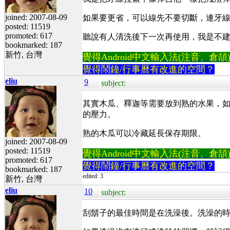
joined: 2007-08-09
如果要更省，可以線先不要切斷，連牙
posted: 11519
promoted: 617
聽說有人清洗後下一次再使用，我是不
bookmarked: 187
新竹, 台灣
覺得Android中文輸入法(注音、倉頡)不易
覺得鬧鐘/行事曆有改進的空間？
eliu
9
subject:
其實木瓜、釋迦等需要放到熟的水果，如
的壓力。
熟的木瓜可以冷藏延長保存期限。
joined: 2007-08-09
posted: 11519
覺得Android中文輸入法(注音、倉頡)不易
promoted: 617
覺得鬧鐘/行事曆有改進的空間？
bookmarked: 187
edited: 3
新竹, 台灣
eliu
10
subject:
刮鬍子的最佳時間是在洗澡後。洗澡的時